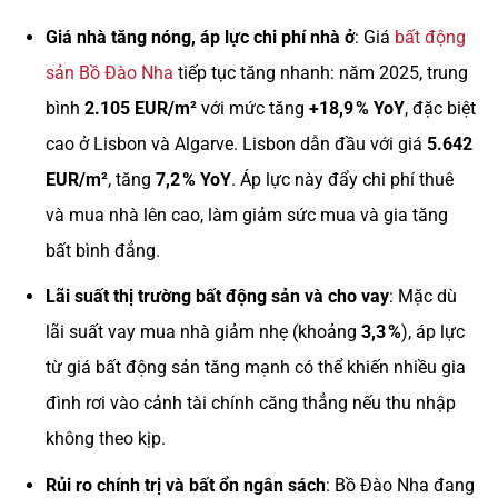
Giá nhà tăng nóng, áp lực chi phí nhà ở
: Giá
bất động
sản Bồ Đào Nha
tiếp tục tăng nhanh: năm 2025, trung
bình
2.105 EUR/m²
với mức tăng
+18,9 % YoY
, đặc biệt
cao ở Lisbon và Algarve. Lisbon dẫn đầu với giá
5.642
EUR/m²
, tăng
7,2 % YoY
. Áp lực này đẩy chi phí thuê
và mua nhà lên cao, làm giảm sức mua và gia tăng
bất bình đẳng.
Lãi suất thị trường bất động sản và cho vay
: Mặc dù
lãi suất vay mua nhà giảm nhẹ (khoảng
3,3 %
), áp lực
từ giá bất động sản tăng mạnh có thể khiến nhiều gia
đình rơi vào cảnh tài chính căng thẳng nếu thu nhập
không theo kịp.
Rủi ro chính trị và bất ổn ngân sách
: Bồ Đào Nha đang