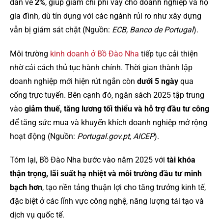
dần về
2%
, giúp giảm chi phí vay cho doanh nghiệp và hộ
gia đình, dù tín dụng với các ngành rủi ro như xây dựng
vẫn bị giám sát chặt (Nguồn:
ECB, Banco de Portugal
).
Môi trường
kinh doanh ở Bồ Đào Nha
tiếp tục cải thiện
nhờ cải cách thủ tục hành chính. Thời gian thành lập
doanh nghiệp mới hiện rút ngắn còn
dưới 5 ngày
qua
cổng trực tuyến. Bên cạnh đó, ngân sách 2025 tập trung
vào
giảm thuế, tăng lương tối thiểu và hỗ trợ đầu tư công
để tăng sức mua và khuyến khích doanh nghiệp mở rộng
hoạt động (Nguồn:
Portugal.gov.pt, AICEP
).
Tóm lại, Bồ Đào Nha bước vào năm 2025 với
tài khóa
thận trọng, lãi suất hạ nhiệt và môi trường đầu tư minh
bạch hơn
, tạo nền tảng thuận lợi cho tăng trưởng kinh tế,
đặc biệt ở các lĩnh vực công nghệ, năng lượng tái tạo và
dịch vụ quốc tế.