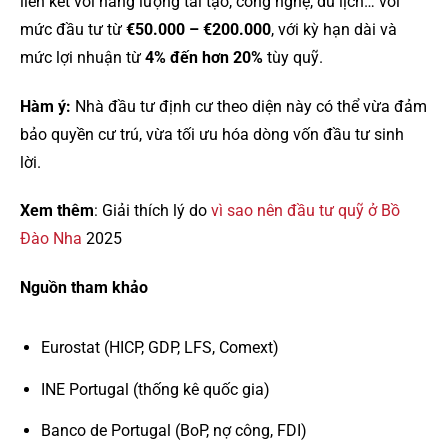
liên kết với năng lượng tái tạo, công nghệ, du lịch… với
mức đầu tư từ
€50.000 – €200.000
, với kỳ hạn dài và
mức lợi nhuận từ
4% đến hơn 20%
tùy quỹ.
Hàm ý:
Nhà đầu tư định cư theo diện này có thể vừa đảm
bảo quyền cư trú, vừa tối ưu hóa dòng vốn đầu tư sinh
lời.
Xem thêm
: Giải thích lý do
vì sao nên đầu tư quỹ ở Bồ
Đào Nha
2025
Nguồn tham khảo
Eurostat (HICP, GDP, LFS, Comext)
INE Portugal (thống kê quốc gia)
Banco de Portugal (BoP, nợ công, FDI)