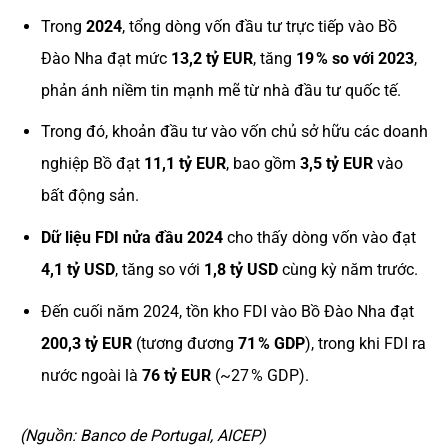
Trong
2024
, tổng dòng vốn đầu tư trực tiếp vào Bồ
Đào Nha đạt mức
13,2 tỷ EUR
, tăng
19 % so với 2023
,
phản ánh niềm tin mạnh mẽ từ nhà đầu tư quốc tế.
Trong đó, khoản đầu tư vào vốn chủ sở hữu các doanh
nghiệp Bồ đạt
11,1 tỷ EUR
, bao gồm
3,5 tỷ EUR
vào
bất động sản.
Dữ liệu FDI nửa đầu 2024
cho thấy dòng vốn vào đạt
4,1 tỷ USD
, tăng so với
1,8 tỷ USD
cùng kỳ năm trước.
Đến cuối năm 2024, tồn kho FDI vào Bồ Đào Nha đạt
200,3 tỷ EUR
(tương đương
71 % GDP
), trong khi FDI ra
nước ngoài là
76 tỷ EUR
(~27 % GDP).
(Nguồn: Banco de Portugal, AICEP)