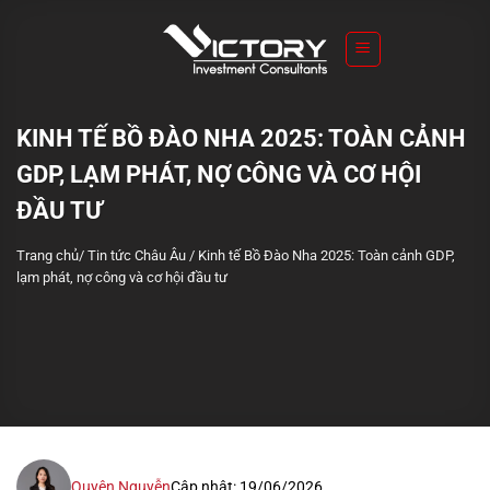
S
k
i
p
t
KINH TẾ BỒ ĐÀO NHA 2025: TOÀN CẢNH
o
GDP, LẠM PHÁT, NỢ CÔNG VÀ CƠ HỘI
c
o
ĐẦU TƯ
n
Trang chủ
/
Tin tức Châu Âu
/
Kinh tế Bồ Đào Nha 2025: Toàn cảnh GDP,
t
lạm phát, nợ công và cơ hội đầu tư
e
n
t
Quyên Nguyễn
Cập nhật: 19/06/2026