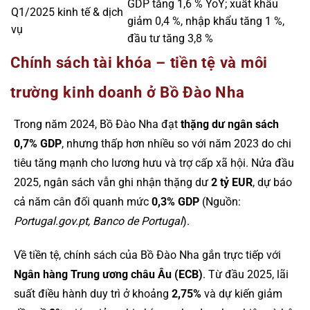
GDP tăng 1,6 % YoY; xuất khẩu
Q1/2025 kinh tế & dịch
giảm 0,4 %, nhập khẩu tăng 1 %,
vụ
đầu tư tăng 3,8 %
Chính sách tài khóa – tiền tệ và môi
trường kinh doanh ở Bồ Đào Nha
Trong năm 2024, Bồ Đào Nha đạt
thặng dư ngân sách
0,7% GDP
, nhưng thấp hơn nhiều so với năm 2023 do chi
tiêu tăng mạnh cho lương hưu và trợ cấp xã hội. Nửa đầu
2025, ngân sách vẫn ghi nhận thặng dư
2 tỷ EUR
, dự báo
cả năm cân đối quanh mức
0,3% GDP
(Nguồn:
Portugal.gov.pt, Banco de Portugal
).
Về tiền tệ, chính sách của Bồ Đào Nha gắn trực tiếp với
Ngân hàng Trung ương châu Âu (ECB)
. Từ đầu 2025, lãi
suất điều hành duy trì ở khoảng
2,75%
và dự kiến giảm