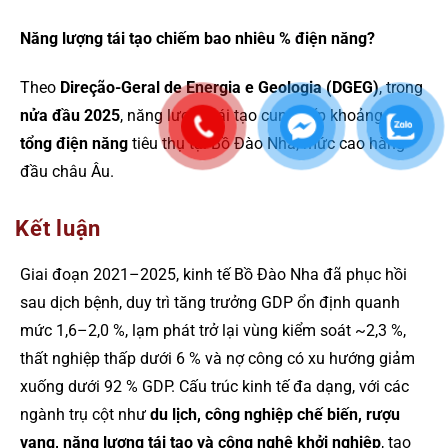
Năng lượng tái tạo chiếm bao nhiêu % điện năng?
Theo
Direção-Geral de Energia e Geologia (DGEG)
, trong
nửa đầu 2025
, năng lượng tái tạo cung cấp khoảng
77%
tổng điện năng
tiêu thụ tại Bồ Đào Nha, mức cao hàng
đầu châu Âu.
Kết luận
Giai đoạn 2021–2025, kinh tế Bồ Đào Nha đã phục hồi
sau dịch bệnh, duy trì tăng trưởng GDP ổn định quanh
mức 1,6–2,0 %, lạm phát trở lại vùng kiểm soát ~2,3 %,
thất nghiệp thấp dưới 6 % và nợ công có xu hướng giảm
xuống dưới 92 % GDP. Cấu trúc kinh tế đa dạng, với các
ngành trụ cột như
du lịch, công nghiệp chế biến, rượu
vang, năng lượng tái tạo và công nghệ khởi nghiệp
, tạo