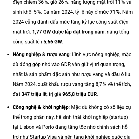
điện chiếm 36 %, gió 26 %, năng lượng mặt trời 11 % và
sinh khối 5 %. Cả năm 2024, tỷ lệ này ở mức
71 %
. Năm
2024 cũng đánh dấu mức tăng kỷ lục công suất điện
mặt trời:
1,77 GW được lắp đặt trong năm
, nâng tổng
công suất lên
5,66 GW
.
Nông nghiệp & rượu vang
: Lĩnh vực nông nghiệp, mặc
dù đóng góp nhỏ vào GDP, vẫn giữ vị trí quan trọng,
nhất là sản phẩm đặc sản như rượu vang và dầu ô liu.
Năm 2024, xuất khẩu rượu vang tăng 8,7 % về thể tích,
đạt
347 triệu lít
, trị giá
965,8 triệu EUR
.
Công nghệ & khởi nghiệp
: Mặc dù không có số liệu cụ
thể trong phần này, hệ sinh thái khởi nghiệp (startup)
tại Lisbon và Porto đang tăng tốc nhờ chính sách hỗ
trợ như Startup Visa và nền tảng khởi nghiệp quốc gia