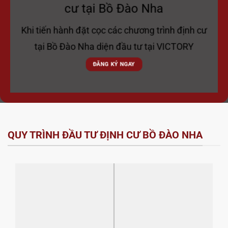
cư tại Bồ Đào Nha
Khi tiến hành đặt cọc các chương trình định cư
tại Bồ Đào Nha diện đầu tư tại VICTORY
ĐĂNG KÝ NGAY
QUY TRÌNH ĐẦU TƯ ĐỊNH CƯ BỒ ĐÀO NHA