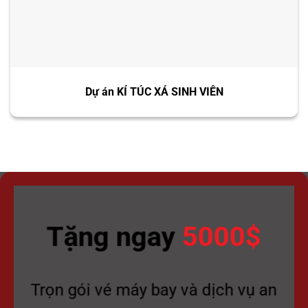
Dự án KÍ TÚC XÁ SINH VIÊN
Tặng ngay
5000$
Trọn gói vé máy bay và dịch vụ an