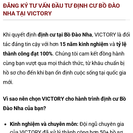
ĐĂNG KÝ TƯ VẤN ĐẦU TƯ ĐỊNH CƯ BỒ ĐÀO
NHA TẠI VICTORY
Khi quyết định
định cư tại Bồ Đào Nha
, VICTORY là đối
tác đáng tin cậy với hơn
15 năm kinh nghiệm
và
tỷ lệ
thành công đạt 100%
. Chúng tôi cam kết đồng hành
cùng bạn vượt qua mọi thách thức, từ khâu chuẩn bị
hồ sơ cho đến khi bạn ổn định cuộc sống tại quốc gia
mới.
Vì sao nên chọn VICTORY cho hành trình định cư Bồ
Đào Nha của bạn?
Kinh nghiệm và chuyên môn:
Đội ngũ chuyên gia
của VICTORY đã xử lý thành công hơn 50+ hồ sơ