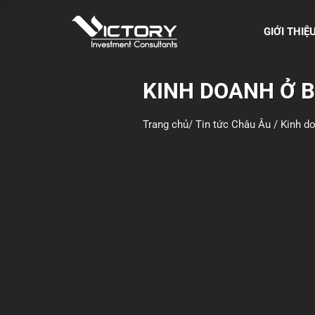
S
k
GIỚI THIỆ
i
p
t
KINH DOANH Ở B
o
c
Trang chủ
/
Tin tức Châu Âu
/
Kinh do
o
n
t
e
n
t