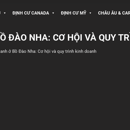
U
ĐỊNH CƯ CANADA
ĐỊNH CƯ MỸ
CHÂU ÂU & CA
Ồ ĐÀO NHA: CƠ HỘI VÀ QUY T
anh ở Bồ Đào Nha: Cơ hội và quy trình kinh doanh