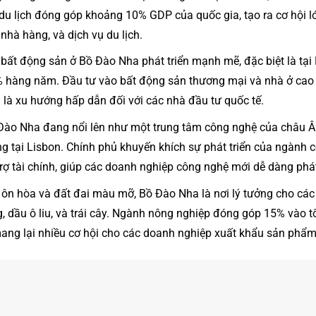
u lịch đóng góp khoảng 10% GDP của quốc gia, tạo ra cơ hội l
 nhà hàng, và dịch vụ du lịch.
g bất động sản ở Bồ Đào Nha phát triển mạnh mẽ, đặc biệt là tại
% hàng năm. Đầu tư vào bất động sản thương mại và nhà ở cao
 là xu hướng hấp dẫn đối với các nhà đầu tư quốc tế.
 Đào Nha đang nổi lên như một trung tâm công nghệ của châu Âu
 tại Lisbon. Chính phủ khuyến khích sự phát triển của ngành 
rợ tài chính, giúp các doanh nghiệp công nghệ mới dễ dàng phát 
u ôn hòa và đất đai màu mỡ, Bồ Đào Nha là nơi lý tưởng cho cá
ng, dầu ô liu, và trái cây. Ngành nông nghiệp đóng góp 15% vào
ang lại nhiều cơ hội cho các doanh nghiệp xuất khẩu sản phẩm