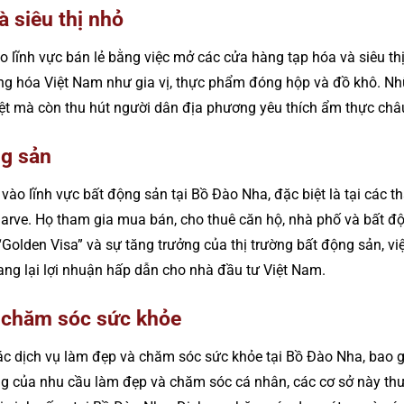
 siêu thị nhỏ
o lĩnh vực bán lẻ bằng việc mở các cửa hàng tạp hóa và siêu th
àng hóa Việt Nam như gia vị, thực phẩm đóng hộp và đồ khô. N
ệt mà còn thu hút người dân địa phương yêu thích ẩm thực châ
ng sản
vào lĩnh vực bất động sản tại Bồ Đào Nha, đặc biệt là tại các 
lgarve. Họ tham gia mua bán, cho thuê căn hộ, nhà phố và bất độ
 “Golden Visa” và sự tăng trưởng của thị trường bất động sản, v
ng lại lợi nhuận hấp dẫn cho nhà đầu tư Việt Nam.
 chăm sóc sức khỏe
các dịch vụ làm đẹp và chăm sóc sức khỏe tại Bồ Đào Nha, bao 
ng của nhu cầu làm đẹp và chăm sóc cá nhân, các cơ sở này th