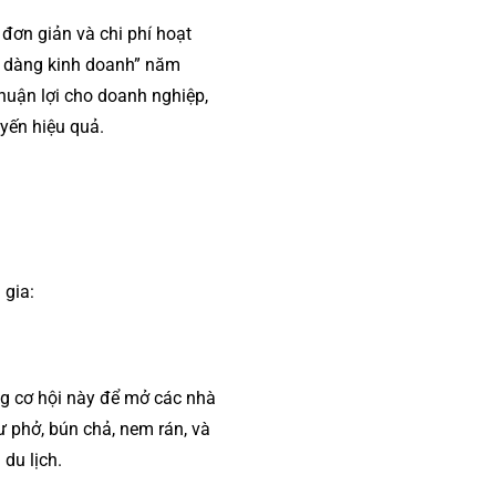
đơn giản và chi phí hoạt
ễ dàng kinh doanh” năm
huận lợi cho doanh nghiệp,
uyến hiệu quả.
 gia:
ng cơ hội này để mở các nhà
ư phở, bún chả, nem rán, và
du lịch.