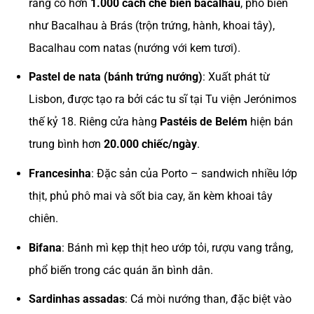
rằng có hơn
1.000 cách chế biến bacalhau
, phổ biến
như Bacalhau à Brás (trộn trứng, hành, khoai tây),
Bacalhau com natas (nướng với kem tươi).
Pastel de nata (bánh trứng nướng)
: Xuất phát từ
Lisbon, được tạo ra bởi các tu sĩ tại Tu viện Jerónimos
thế kỷ 18. Riêng cửa hàng
Pastéis de Belém
hiện bán
trung bình hơn
20.000 chiếc/ngày
.
Francesinha
: Đặc sản của Porto – sandwich nhiều lớp
thịt, phủ phô mai và sốt bia cay, ăn kèm khoai tây
chiên.
Bifana
: Bánh mì kẹp thịt heo ướp tỏi, rượu vang trắng,
phổ biến trong các quán ăn bình dân.
Sardinhas assadas
: Cá mòi nướng than, đặc biệt vào