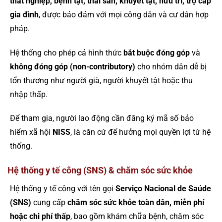
thất nghiệp, bệnh tật, thai sản, khuyết tật, hưu trí, trợ cấp
gia đình
, được bảo đảm với mọi công dân và cư dân hợp
pháp.
Hệ thống cho phép cả hình thức
bắt buộc đóng góp
và
không đóng góp (non-contributory)
cho nhóm dân dễ bị
tổn thương như người già, người khuyết tật hoặc thu
nhập thấp.
Để tham gia, người lao động cần đăng ký mã số bảo
hiểm xã hội
NISS
, là căn cứ để hưởng mọi quyền lợi từ hệ
thống.
Hệ thống y tế công (SNS) & chăm sóc sức khỏe
Hệ thống y tế công với tên gọi
Serviço Nacional de Saúde
(SNS)
cung cấp
chăm sóc sức khỏe toàn dân, miễn phí
hoặc chi phí thấp
, bao gồm khám chữa bệnh, chăm sóc