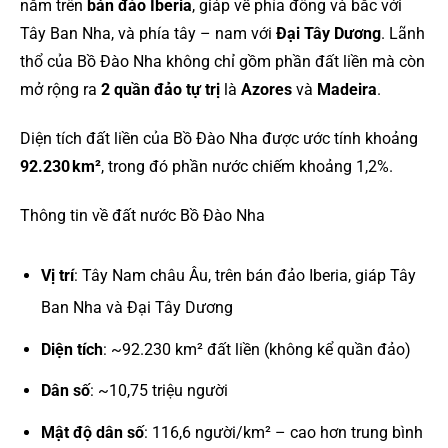
nằm trên
bán đảo Iberia
, giáp về phía đông và bắc với
Tây Ban Nha, và phía tây – nam với
Đại Tây Dương
. Lãnh
thổ của Bồ Đào Nha không chỉ gồm phần đất liền mà còn
mở rộng ra
2 quần đảo tự trị
là
Azores
và
Madeira
.
Diện tích đất liền của Bồ Đào Nha được ước tính khoảng
92.230 km²
, trong đó phần nước chiếm khoảng 1,2%.
Thông tin về đất nước Bồ Đào Nha
Vị trí
: Tây Nam châu Âu, trên bán đảo Iberia, giáp Tây
Ban Nha và Đại Tây Dương
Diện tích
: ~92.230 km² đất liền (không kể quần đảo)
Dân số
: ~10,75 triệu người
Mật độ dân số
: 116,6 người/km² – cao hơn trung bình