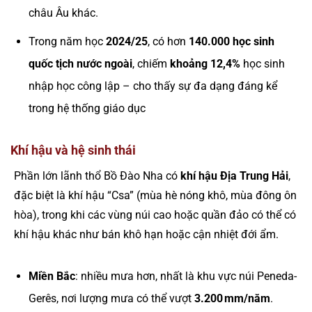
châu Âu khác.
Trong năm học
2024/25
, có hơn
140.000 học sinh
quốc tịch nước ngoài
, chiếm
khoảng 12,4%
học sinh
nhập học công lập – cho thấy sự đa dạng đáng kể
trong hệ thống giáo dục
Khí hậu và hệ sinh thái
Phần lớn lãnh thổ Bồ Đào Nha có
khí hậu Địa Trung Hải
,
đặc biệt là khí hậu “Csa” (mùa hè nóng khô, mùa đông ôn
hòa), trong khi các vùng núi cao hoặc quần đảo có thể có
khí hậu khác như bán khô hạn hoặc cận nhiệt đới ẩm.
Miền Bắc
: nhiều mưa hơn, nhất là khu vực núi Peneda-
Gerês, nơi lượng mưa có thể vượt
3.200 mm/năm
.