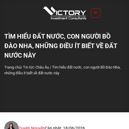
S
k
i
p
t
TÌM HIỂU ĐẤT NƯỚC, CON NGƯỜI BỒ
o
ĐÀO NHA, NHỮNG ĐIỀU ÍT BIẾT VỀ ĐẤT
c
o
NƯỚC NÀY
n
Trang chủ
/
Tin tức Châu Âu
/
Tìm hiểu đất nước, con người Bồ Đào Nha,
t
những điều ít biết về đất nước này
e
n
t
Quyên Nguyễn
Cập nhật: 18/06/2026