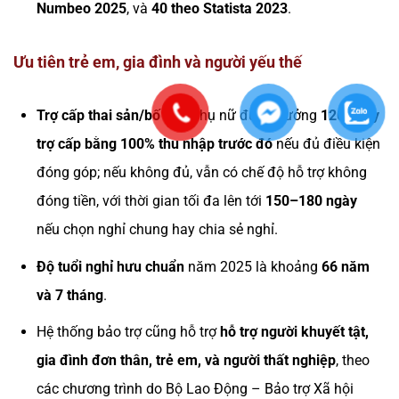
Numbeo 2025
, và
40 theo Statista 2023
.
Ưu tiên trẻ em, gia đình và người yếu thế
Trợ cấp thai sản/bố mẹ
: phụ nữ được hưởng
120 ngày
trợ cấp bằng 100% thu nhập trước đó
nếu đủ điều kiện
đóng góp; nếu không đủ, vẫn có chế độ hỗ trợ không
đóng tiền, với thời gian tối đa lên tới
150–180 ngày
nếu chọn nghỉ chung hay chia sẻ nghỉ.
Độ tuổi nghỉ hưu chuẩn
năm 2025 là khoảng
66 năm
và 7 tháng
.
Hệ thống bảo trợ cũng hỗ trợ
hỗ trợ người khuyết tật,
gia đình đơn thân, trẻ em, và người thất nghiệp
, theo
các chương trình do Bộ Lao Động – Bảo trợ Xã hội