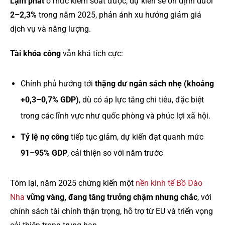
Lạm phát
ở mức kiểm soát được, dự kiến sẽ ổn định dưới
2–2,3%
trong năm 2025, phản ánh xu hướng giảm giá
dịch vụ và năng lượng.
Tài khóa công
vẫn khá tích cực:
Chính phủ hướng tới
thặng dư ngân sách nhẹ (khoảng
+0,3–0,7% GDP)
, dù có áp lực tăng chi tiêu, đặc biệt
trong các lĩnh vực như quốc phòng và phúc lợi xã hội.
Tỷ lệ nợ công
tiếp tục giảm, dự kiến đạt quanh mức
91–95% GDP
, cải thiện so với năm trước
Tóm lại, năm 2025 chứng kiến một
nền kinh tế Bồ Đào
Nha
vững vàng, đang tăng trưởng chậm nhưng chắc
, với
chính sách tài chính thận trọng, hỗ trợ từ EU và triển vọng