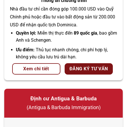
Thông tin chương trình
Nhà đầu tư chỉ cần đóng góp 100.000 USD vào Quỹ
Chính phủ hoặc đầu tư vào bất động sản từ 200.000
USD để nhận quốc tịch Dominica.
Quyền lợi:
Miễn thị thực đến
89 quốc gia
, bao gồm
Anh và Schengen.
Ưu điểm:
Thủ tục nhanh chóng, chi phí hợp lý,
không yêu cầu lưu trú dài hạn.
Xem chi tiết
ĐĂNG KÝ TƯ VẤN
Định cư Antigua & Barbuda
(Antigua & Barbuda Immigration)