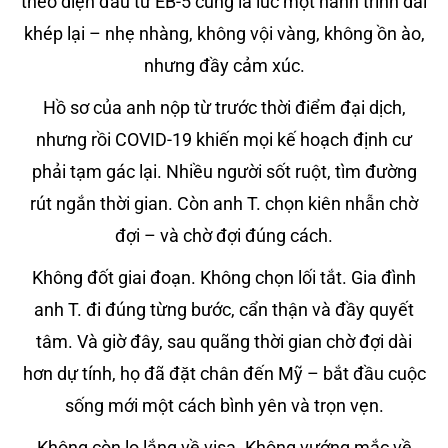
theo diện đầu tư EB-5 cũng là lúc một hành trình dài
khép lại – nhẹ nhàng, không vội vàng, không ồn ào,
nhưng đầy cảm xúc.
Hồ sơ của anh nộp từ trước thời điểm đại dịch,
nhưng rồi COVID-19 khiến mọi kế hoạch định cư
phải tạm gác lại. Nhiều người sốt ruột, tìm đường
rút ngắn thời gian. Còn anh T. chọn kiên nhẫn chờ
đợi – và chờ đợi đúng cách.
Không đốt giai đoạn. Không chọn lối tắt. Gia đình
anh T. đi đúng từng bước, cẩn thận và đầy quyết
tâm. Và giờ đây, sau quãng thời gian chờ đợi dài
hơn dự tính, họ đã đặt chân đến Mỹ – bắt đầu cuộc
sống mới một cách bình yên và trọn vẹn.
Không còn lo lắng về visa. Không vướng mắc về