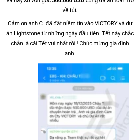
và nay số vốn gốc
500.000 USD
cũng đã an toàn trở
về túi.
Cảm ơn anh C. đã đặt niềm tin vào VICTORY và dự
án Lightstone từ những ngày đầu tiên. Tết này chắc
chắn là cái Tết vui nhất rồi ! Chúc mừng gia đình
anh.