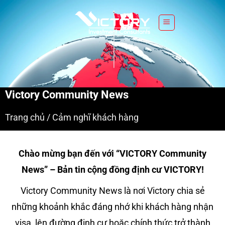
S
k
i
p
t
o
c
Victory Community News
o
n
Trang chủ
/
Cảm nghĩ khách hàng
t
e
n
Chào mừng bạn đến với “VICTORY Community
t
News” – Bản tin cộng đồng định cư VICTORY!
Victory Community News là nơi Victory chia sẻ
những khoảnh khắc đáng nhớ khi khách hàng nhận
visa, lên đường định cư hoặc chính thức trở thành