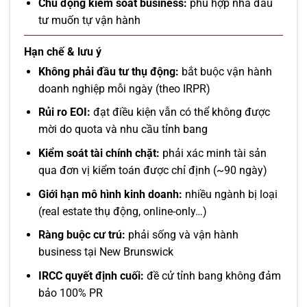
Chủ động kiểm soát business:
phù hợp nhà đầu
tư muốn tự vận hành
Hạn chế & lưu ý
Không phải đầu tư thụ động:
bắt buộc vận hành
doanh nghiệp mỗi ngày (theo IRPR)
Rủi ro EOI:
đạt điều kiện vẫn có thể không được
mời do quota và nhu cầu tỉnh bang
Kiểm soát tài chính chặt:
phải xác minh tài sản
qua đơn vị kiểm toán được chỉ định (~90 ngày)
Giới hạn mô hình kinh doanh:
nhiều ngành bị loại
(real estate thụ động, online-only…)
Ràng buộc cư trú:
phải sống và vận hành
business tại New Brunswick
IRCC quyết định cuối:
đề cử tỉnh bang không đảm
bảo 100% PR