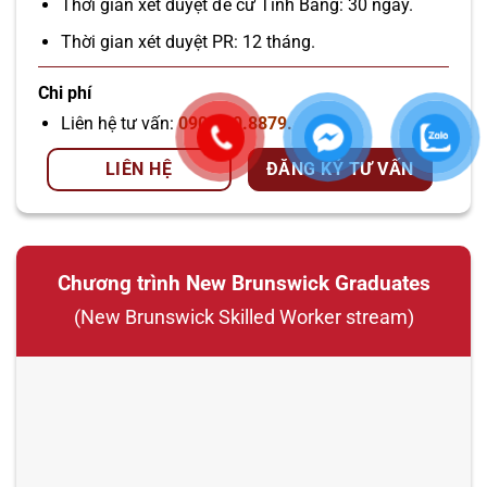
Thời gian xét duyệt đề cử Tỉnh Bang: 30 ngày.
Thời gian xét duyệt PR: 12 tháng.
Chi phí
Liên hệ tư vấn:
090.720.8879.
LIÊN HỆ
ĐĂNG KÝ TƯ VẤN
Chương trình New Brunswick Graduates
(New Brunswick Skilled Worker stream)