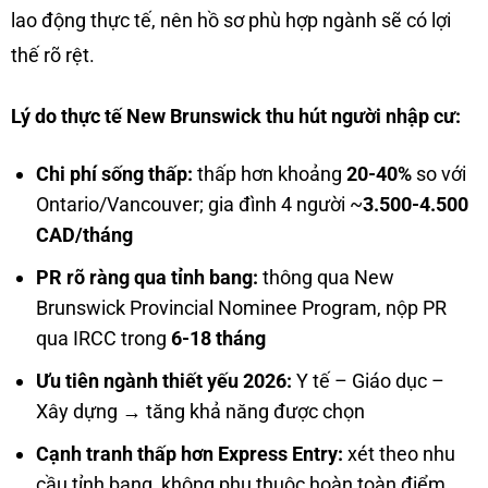
lao động thực tế, nên hồ sơ phù hợp ngành sẽ có lợi
thế rõ rệt.
Lý do thực tế New Brunswick thu hút người nhập cư:
Chi phí sống thấp:
thấp hơn khoảng
20-40%
so với
Ontario/Vancouver; gia đình 4 người ~
3.500-4.500
CAD/tháng
PR rõ ràng qua tỉnh bang:
thông qua New
Brunswick Provincial Nominee Program, nộp PR
qua IRCC trong
6-18 tháng
Ưu tiên ngành thiết yếu 2026:
Y tế – Giáo dục –
Xây dựng → tăng khả năng được chọn
Cạnh tranh thấp hơn Express Entry:
xét theo nhu
cầu tỉnh bang, không phụ thuộc hoàn toàn điểm