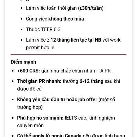
Làm việc toàn thời gian (
≥30h/tuần
)
Công việc
không theo mùa
Thuộc TEER 0-3
Làm việc ≥
12 tháng liên tục tại NB
với work
permit hợp lệ
Điểm mạnh
+600 CRS:
gần như chắc chắn nhận ITA PR
Thời gian PR nhanh:
thường
6-12 tháng
sau khi
được đề cử
Không yêu cầu đầu tư hoặc job offer
(một số
trường hợp)
Phù hợp hồ sơ mạnh:
IELTS cao, kinh nghiệm
chuyên môn
Có thể apply từ ngoài Canada
nếu được tỉnh bang