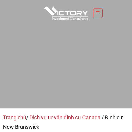
S
k
i
p
t
o
c
CHƯƠNG TRÌNH ĐỊNH CƯ TỈNH
o
n
BANG NEW BRUNSWICK
t
e
HOTLINE 090.720.8879
ĐĂNG KÝ TƯ VẤN
n
t
Trang chủ
/
Dịch vụ tư vấn định cư Canada
/
Định cư
New Brunswick