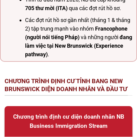
705 thư mời (ITA)
qua các đợt rút hồ sơ.
Các đợt rút hồ sơ gần nhất (tháng 1 & tháng
2) tập trung mạnh vào nhóm
Francophone
(người nói tiếng Pháp)
và những người
đang
làm việc tại New Brunswick (Experience
pathway)
.
CHƯƠNG TRÌNH ĐỊNH CƯ TỈNH BANG NEW
BRUNSWICK DIỆN DOANH NHÂN VÀ ĐẦU TƯ
Chương trình định cư diện doanh nhân NB
Business Immigration Stream