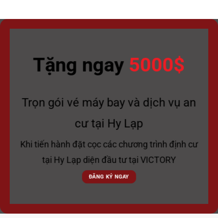
Tặng ngay
5000$
Trọn gói vé máy bay và dịch vụ an
cư tại Hy Lạp
Khi tiến hành đặt cọc các chương trình định cư
tại Hy Lạp diện đầu tư tại VICTORY
ĐĂNG KÝ NGAY