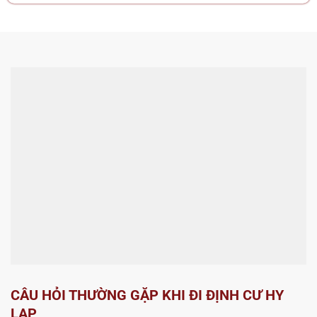
CÂU HỎI THƯỜNG GẶP KHI ĐI ĐỊNH CƯ HY
LẠP