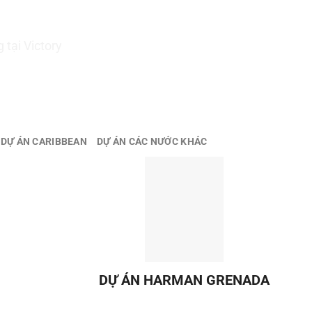
công
U
ĐỊNH CƯ CANADA
ĐỊNH CƯ MỸ
CHÂU ÂU & CA
 tại Victory
DỰ ÁN CARIBBEAN
DỰ ÁN CÁC NƯỚC KHÁC
DỰ ÁN HARMAN GRENADA