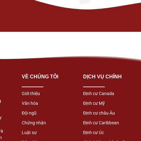
VỀ CHÚNG TÔI
DỊCH VỤ CHÍNH
Giới thiệu
Định cư Canada
3
Văn hóa
Định cư Mỹ
Đội ngũ
Định cư châu Âu
ư
Chứng nhận
Định cư Caribbean
và
Luật sư
Định cư Úc
n