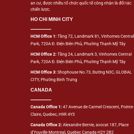
an cư, được nhiều tổ chức quốc tế công nhận là đối tác
chiến lược.
HO CHI MINH CITY
HCM Office 1:
Tầng 72, Landmark 81, Vinhomes Central
Park, 720A Đ. Điện Biên Phủ, Phường Thạnh Mỹ Tây
HCM Office 2:
Tầng 24, Landmark 3, Vinhomes Central
Park, 720A Đ. Điện Biên Phủ, Phường Thạnh Mỹ Tây
HCM Office 3:
Shophouse No.73, Đường N3C, GLOBAL
CITY, Phường Bình Trưng
CANADA
Canada Office 1:
47 Avenue de Carmel Crescent, Pointe-
Claire, Quebec, H9R 4Y3
Canada Office 2:
Alexandre Bernie, avocat 187, Place
d'Youville Montreal, Quebec Canada H2Y 2B2