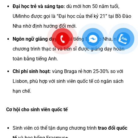
Đại học trẻ và sáng tạo:
dù mới hơn 50 năm tuổi,
UMinho được gọi là “Đại học của thế kỷ 21” tại Bồ Đào
Nha nhờ định hướng đổi mới.
Ngôn ngữ giảng dạy:
ngoài tiếng Bồ Đào Nha, nhiều
chương trình thạc sĩ và tiến sĩ được giảng dạy hoàn
toàn bằng tiếng Anh.
Chi phí sinh hoạt:
vùng Braga rẻ hơn 25-30% so với
Lisbon, phù hợp với sinh viên quốc tế có ngân sách
hạn chế.
Cơ hội cho sinh viên quốc tế
Sinh viên có thể tận dụng chương trình
trao đổi quốc
tế
và học bổng Erasmus+.