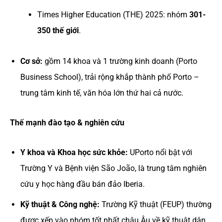
Times Higher Education (THE) 2025: nhóm
301-
350 thế giới
.
Cơ sở:
gồm 14 khoa và 1 trường kinh doanh (Porto
Business School), trải rộng khắp thành phố Porto –
trung tâm kinh tế, văn hóa lớn thứ hai cả nước.
Thế mạnh đào tạo & nghiên cứu
Y khoa và Khoa học sức khỏe:
UPorto nổi bật với
Trường Y và Bệnh viện São João, là trung tâm nghiên
cứu y học hàng đầu bán đảo Iberia.
Kỹ thuật & Công nghệ:
Trường Kỹ thuật (FEUP) thường
được xếp vào nhóm tốt nhất châu Âu về kỹ thuật dân