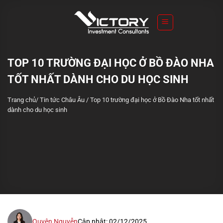
S
k
i
p
t
TOP 10 TRƯỜNG ĐẠI HỌC Ở BỒ ĐÀO NHA
o
TỐT NHẤT DÀNH CHO DU HỌC SINH
c
o
Trang chủ
/
Tin tức Châu Âu
/
Top 10 trường đại học ở Bồ Đào Nha tốt nhất
n
dành cho du học sinh
t
e
n
t
Quyên Nguyễn
Cập nhật: 02/12/2025