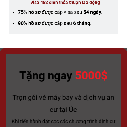
Visa 482 diện thỏa thuận lao động
75% hồ sơ
được cấp visa sau
54 ngày
.
90% hồ sơ
được cấp sau
6 tháng
.
Tặng ngay
5000$
Trọn gói vé máy bay và dịch vụ an
cư tại Úc
Khi tiến hành đặt cọc các chương trình định cư