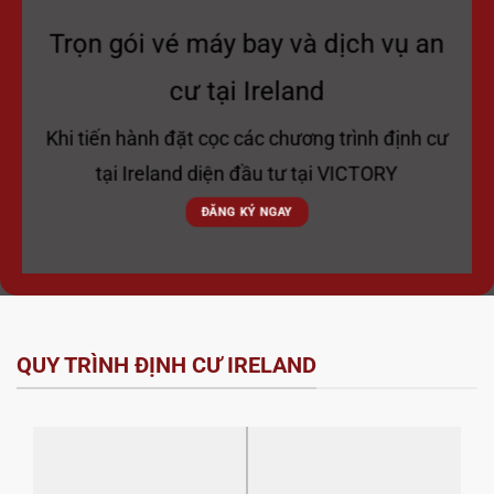
Trọn gói vé máy bay và dịch vụ an
cư tại Ireland
Khi tiến hành đặt cọc các chương trình định cư
tại Ireland diện đầu tư tại VICTORY
ĐĂNG KÝ NGAY
QUY TRÌNH ĐỊNH CƯ IRELAND