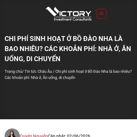
S
k
i
p
t
CHI PHÍ SINH HOẠT Ở BỒ ĐÀO NHA LÀ
o
BAO NHIÊU? CÁC KHOẢN PHÍ: NHÀ Ở, ĂN
c
o
UỐNG, DI CHUYỂN
n
Trang chủ
/
Tin tức Châu Âu
/
Chi phí sinh hoạt ở Bồ Đào Nha là bao nhiêu?
t
Các khoản phí: Nhà ở, Ăn uống, di chuyển
e
n
t
Quyên Nguyễn
Cập nhật: 02/06/2026