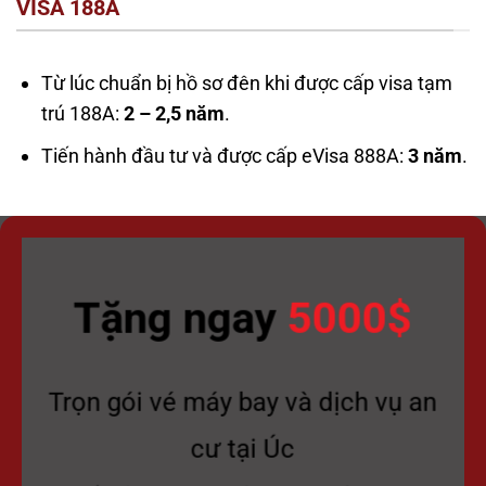
VISA 188A
Từ lúc chuẩn bị hồ sơ đên khi được cấp visa tạm
trú 188A:
2 – 2,5 năm
.
Tiến hành đầu tư và được cấp eVisa 888A:
3 năm
.
Tặng ngay
5000$
Trọn gói vé máy bay và dịch vụ an
cư tại Úc