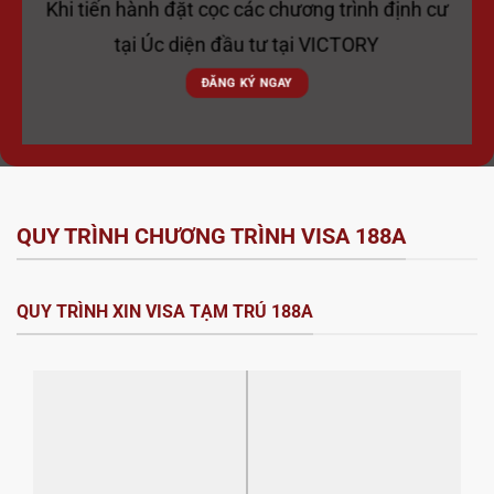
Khi tiến hành đặt cọc các chương trình định cư
tại Úc diện đầu tư tại VICTORY
ĐĂNG KÝ NGAY
QUY TRÌNH CHƯƠNG TRÌNH VISA 188A
QUY TRÌNH XIN VISA TẠM TRÚ 188A