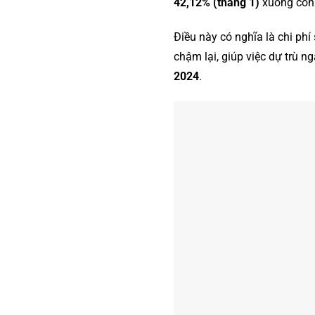
42,12% (tháng 1)
xuống cò
Điều này có nghĩa là chi phí
chậm lại, giúp việc dự trù n
2024
.