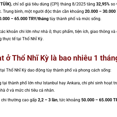
 (TÜİK)
, chỉ số giá tiêu dùng (CPI) tháng 8/2025 tăng
32,95%
so 
c. Trung bình, một người độc thân cần khoảng
20.000 – 30.000
0.000 – 65.000 TRY/tháng
tùy thành phố và mức sống.
t các khoản chi lớn như nhà ở, thực phẩm, tiện ích, giao thông và 
thực tế tại Thổ Nhĩ Kỳ.
ạt ở Thổ Nhĩ Kỳ là bao nhiêu 1 thán
 tại Thổ Nhĩ Kỳ dao động tùy thành phố và phong cách sống:
 tại thành phố lớn như Istanbul hay Ankara, chi phí sinh hoạt 
 nhà ở và mức chi tiêu cá nhân.
 chi thường cao gấp
2,2 – 3 lần
, tức khoảng
50.000 – 65.000 T