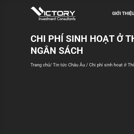
S
k
GIỚI THIỆ
i
p
t
CHI PHÍ SINH HOẠT Ở 
o
NGÂN SÁCH
c
o
n
Trang chủ
/
Tin tức Châu Âu
/
Chi phí sinh hoạt ở T
t
e
n
t