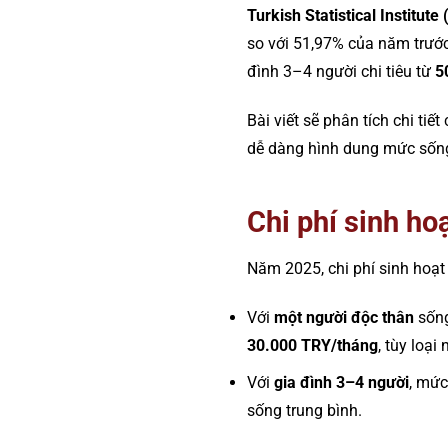
Turkish Statistical Institute
so với 51,97% của năm trướ
đình 3–4 người chi tiêu từ
5
Bài viết sẽ phân tích chi tiế
dễ dàng hình dung mức sống 
Chi phí sinh ho
Năm 2025, chi phí sinh hoạt
Với
một người độc thân
sống
30.000 TRY/tháng
, tùy loại
Với
gia đình 3–4 người
, mức
sống trung bình.