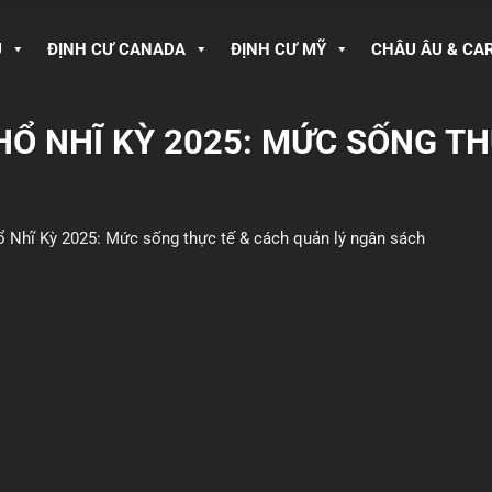
U
ĐỊNH CƯ CANADA
ĐỊNH CƯ MỸ
CHÂU ÂU & CA
THỔ NHĨ KỲ 2025: MỨC SỐNG T
hổ Nhĩ Kỳ 2025: Mức sống thực tế & cách quản lý ngân sách