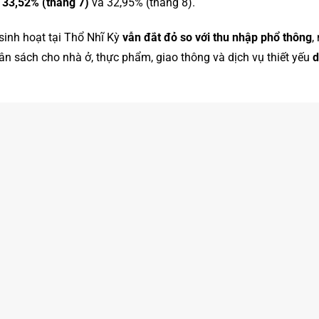
n
33,52% (tháng 7)
và 32,95% (tháng 8).
 sinh hoạt tại Thổ Nhĩ Kỳ
vẫn đắt đỏ so với thu nhập phổ thông
,
gân sách cho nhà ở, thực phẩm, giao thông và dịch vụ thiết yếu
d