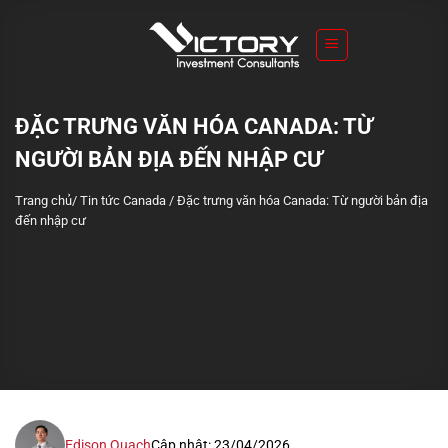
S
k
i
p
t
ĐẶC TRƯNG VĂN HÓA CANADA: TỪ
o
NGƯỜI BẢN ĐỊA ĐẾN NHẬP CƯ
c
o
Trang chủ
/
Tin tức Canada
/
Đặc trưng văn hóa Canada: Từ người bản địa
n
đến nhập cư
t
e
n
t
Edison Quach
Cập nhật: 23/04/2026