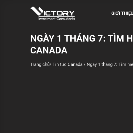
S
k
GIỚI THIỆ
i
p
t
NGÀY 1 THÁNG 7: TÌM 
o
CANADA
c
o
n
Trang chủ
/
Tin tức Canada
/
Ngày 1 tháng 7: Tìm hi
t
e
n
t