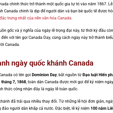
da chính thức trở thành một quốc gia tự trị vào năm 1867. Lễ
 Canada chính là dịp để người dân và bạn bè quốc tế được hòa
đặc trưng nhất của nền văn hóa Canada
.
uồn gốc và ý nghĩa của ngày lễ trọng đại này, từ thời kỳ đầu cò
t đến với tên gọi Canada Day, cùng cách ngày này trở thành biể
ười Canada.
hành ngày quốc khánh Canada
Canada có tên gọi
Dominion Day
, bắt nguồn từ
Đạo luật Hiến p
 tháng 7, 1868
, toàn dân Canada được mời gọi để kỷ niệm ngày
ính thức công nhận đây là ngày lễ toàn quốc.
hánh đã trải qua nhiều thay đổi. Từ những lễ hội đơn giản, ngà
g đảo người dân khắp cả nước. Đặc biệt, lễ kỷ niệm
100 năm Li