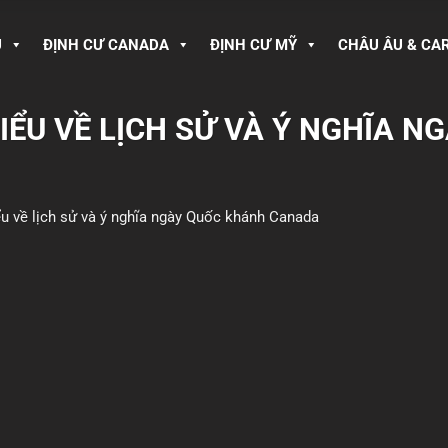
U
ĐỊNH CƯ CANADA
ĐỊNH CƯ MỸ
CHÂU ÂU & CA
HIỂU VỀ LỊCH SỬ VÀ Ý NGHĨA 
ểu về lịch sử và ý nghĩa ngày Quốc khánh Canada