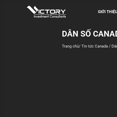
S
k
GIỚI THIỆ
i
p
t
DÂN SỐ CANAD
o
c
Trang chủ
/
Tin tức Canada
/
Dâ
o
n
t
e
n
t