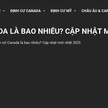
U
ĐỊNH CƯ CANADA
ĐỊNH CƯ MỸ
CHÂU ÂU & CA
A LÀ BAO NHIÊU? CẬP NHẬT 
n số Canada là bao nhiêu? Cập nhật mới nhất 2025