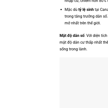
nhập cư, chiếm hơn 80% t
Mặc dù
tỷ lệ sinh
tại Can
trong tăng trưởng dân số
mở nhất trên thế giới.
Mật độ dân số
: Với diện tí
mật độ dân cư thấp nhất thế 
sống trong lành​.