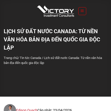
S
k
i
p
t
LỊCH SỬ ĐẤT NƯỚC CANADA: TỪ NỀN
o
VĂN HÓA BẢN ĐỊA ĐẾN QUỐC GIA ĐỘC
c
o
LẬP
n
Trang chủ
/
Tin tức Canada
/
Lịch sử đất nước Canada: Từ nền văn hóa
t
bản địa đến quốc gia độc lập
e
n
t
Edison Quach
Cập nhật: 23/04/2026