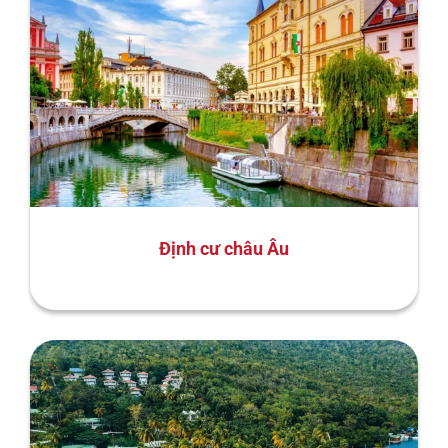
Định cư châu Âu