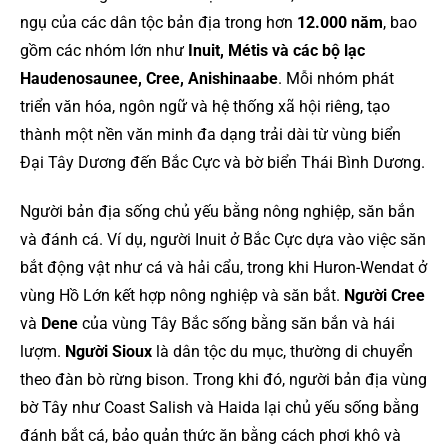
ngụ của các dân tộc bản địa trong hơn
12.000 năm
, bao
gồm các nhóm lớn như
Inuit, Métis và các bộ lạc
Haudenosaunee, Cree, Anishinaabe
. Mỗi nhóm phát
triển văn hóa, ngôn ngữ và hệ thống xã hội riêng, tạo
thành một nền văn minh đa dạng trải dài từ vùng biển
Đại Tây Dương đến Bắc Cực và bờ biển Thái Bình Dương.
Người bản địa sống chủ yếu bằng nông nghiệp, săn bắn
và đánh cá. Ví dụ, người Inuit ở Bắc Cực dựa vào việc săn
bắt động vật như cá và hải cẩu, trong khi Huron-Wendat ở
vùng Hồ Lớn kết hợp nông nghiệp và săn bắt.
Người Cree
và
Dene
của vùng Tây Bắc sống bằng săn bắn và hái
lượm.
Người Sioux
là dân tộc du mục, thường di chuyển
theo đàn bò rừng bison. Trong khi đó, người bản địa vùng
bờ Tây như Coast Salish và Haida lại chủ yếu sống bằng
đánh bắt cá, bảo quản thức ăn bằng cách phơi khô và