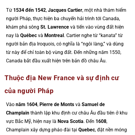
Từ
1534 đến 1542
,
Jacques Cartier
, một nhà thám hiểm
người Pháp, thực hiện ba chuyến hải trình tới Canada,
khám phá sông
St. Lawrence
và tiến vào vùng đất hiện
nay là
Québec
và
Montreal
. Cartier nghe từ “kanata” từ
người bản địa Iroquois, có nghĩa là “ngôi làng,” và dùng
từ này để chỉ toàn bộ vùng đất. Đến những năm 1550,
Canada bắt đầu xuất hiện trên bản đồ châu Âu.
Thuộc địa New France và sự định cư
của người Pháp
Vào
năm 1604
,
Pierre de Monts
và
Samuel de
Champlain
thành lập khu định cư châu Âu đầu tiên ở khu
vực Bắc Mỹ, hiện nay là
Nova Scotia
. Đến
1608
,
Champlain xây dựng pháo đài tại
Quebec
, đặt nền móng