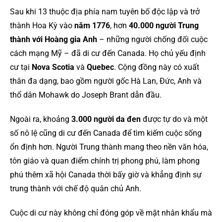
Sau khi 13 thuộc địa phía nam tuyên bố độc lập và trở
thành Hoa Kỳ vào
năm 1776
, hơn
40.000 người Trung
thành với Hoàng gia Anh
– những người chống đối cuộc
cách mạng Mỹ – đã di cư đến Canada. Họ chủ yếu định
cư tại
Nova Scotia
và
Quebec
. Cộng đồng này có xuất
thân đa dạng, bao gồm người gốc Hà Lan, Đức, Anh và
thổ dân Mohawk do Joseph Brant dẫn đầu.
Ngoài ra, khoảng
3.000 người da đen
được tự do và một
số nô lệ cũng di cư đến Canada để tìm kiếm cuộc sống
ổn định hơn. Người Trung thành mang theo nền văn hóa,
tôn giáo và quan điểm chính trị phong phú, làm phong
phú thêm xã hội Canada thời bấy giờ và khẳng định sự
trung thành với chế độ quân chủ Anh.
Cuộc di cư này không chỉ đóng góp về mặt nhân khẩu mà