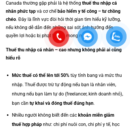
Canada thường gặp phải là hệ thống
thuế thu nhập cá
nhân phức tạp
và cơ chế
bảo hiểm y tế công – tư chồng
chéo
. Đây là lĩnh vực đòi hỏi thời gian tìm hiểu kỹ lưỡng,
nếu không dễ dẫn đến những sai sót ảnh hưởng đến
quyền lợi hoặc bị phạt không mong muốn.
Thuế thu nhập cá nhân – cao nhưng không phải ai cũng
hiểu rõ
Mức thuế có thể lên tới 50%
tùy tỉnh bang và mức thu
nhập. Thuế được trừ tự động nếu bạn là nhân viên,
nhưng nếu bạn làm tự do (freelancer, kinh doanh nhỏ),
bạn cần
tự khai và đóng thuế đúng hạn
.
Nhiều người không biết đến các
khoản miễn giảm
thuế hợp pháp
như: chi phí nuôi con, chi phí y tế, học