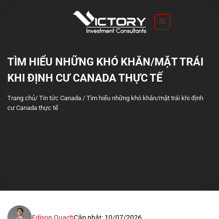
S
k
i
p
t
TÌM HIỂU NHỮNG KHÓ KHĂN/MẶT TRÁI
o
KHI ĐỊNH CƯ CANADA THỰC TẾ
c
o
Trang chủ
/
Tin tức Canada
/
Tìm hiểu những khó khăn/mặt trái khi định
n
cư Canada thực tế
t
e
n
t
Edison Quach
Cập nhật: 10/07/2026