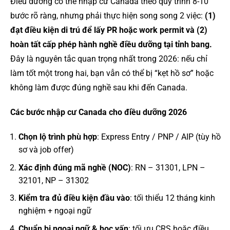
Điều dưỡng có thể nhập cư Canada theo quy trình 8-10
bước rõ ràng, nhưng phải thực hiện song song 2 việc:
(1)
đạt điều kiện di trú để lấy PR hoặc work permit và (2)
hoàn tất cấp phép hành nghề điều dưỡng tại tỉnh bang.
Đây là nguyên tắc quan trọng nhất trong 2026: nếu chỉ
làm tốt một trong hai, bạn vẫn có thể bị “kẹt hồ sơ” hoặc
không làm được đúng nghề sau khi đến Canada.
Các bước nhập cư Canada cho điều dưỡng 2026
Chọn lộ trình phù hợp
: Express Entry / PNP / AIP (tùy hồ
sơ và job offer)
Xác định đúng mã nghề (NOC)
: RN – 31301, LPN –
32101, NP – 31302
Kiểm tra đủ điều kiện đầu vào
: tối thiểu 12 tháng kinh
nghiệm + ngoại ngữ
Chuẩn bị ngoại ngữ & học vấn
: tối ưu CRS hoặc điều