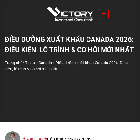
S
k
i
p
t
ĐIỀU DƯỠNG XUẤT KHẨU CANADA 2026:
o
ĐIỀU KIỆN, LỘ TRÌNH & CƠ HỘI MỚI NHẤT
c
o
Trang chủ
/
Tin tức Canada
/
Điều dưỡng xuất khẩu Canada 2026: Điều
n
kiện, lộ trình & cơ hội mới nhất
t
e
n
t
Edison Quach
Cập nhật: 24/07/2026