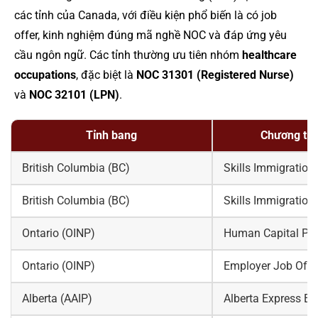
các tỉnh của Canada, với điều kiện phổ biến là có job
offer, kinh nghiệm đúng mã nghề NOC và đáp ứng yêu
cầu ngôn ngữ. Các tỉnh thường ưu tiên nhóm
healthcare
occupations
, đặc biệt là
NOC 31301 (Registered Nurse)
và
NOC 32101 (LPN)
.
Tỉnh bang
Chương trì
British Columbia (BC)
Skills Immigration
British Columbia (BC)
Skills Immigration
Ontario (OINP)
Human Capital Prio
Ontario (OINP)
Employer Job Offe
Alberta (AAIP)
Alberta Express En