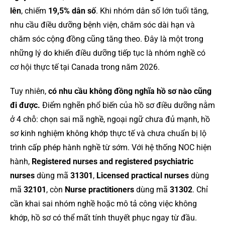
lên
, chiếm
19,5% dân số
. Khi nhóm dân số lớn tuổi tăng,
nhu cầu điều dưỡng bệnh viện, chăm sóc dài hạn và
chăm sóc cộng đồng cũng tăng theo. Đây là một trong
những lý do khiến điều dưỡng tiếp tục là nhóm nghề có
cơ hội thực tế tại Canada trong năm 2026.
Tuy nhiên,
có nhu cầu không đồng nghĩa hồ sơ nào cũng
đi được.
Điểm nghẽn phổ biến của hồ sơ điều dưỡng nằm
ở 4 chỗ: chọn sai mã nghề, ngoại ngữ chưa đủ mạnh, hồ
sơ kinh nghiệm không khớp thực tế và chưa chuẩn bị lộ
trình cấp phép hành nghề từ sớm. Với hệ thống NOC hiện
hành,
Registered nurses and registered psychiatric
nurses
dùng mã
31301
,
Licensed practical nurses
dùng
mã
32101
, còn
Nurse practitioners
dùng mã
31302
. Chỉ
cần khai sai nhóm nghề hoặc mô tả công việc không
khớp, hồ sơ có thể mất tính thuyết phục ngay từ đầu.