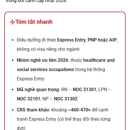
trong bối cảnh cập nhật 2026.
Tóm tắt nhanh
Điều dưỡng đi theo
Express Entry, PNP hoặc AIP
,
không có visa riêng cho ngành
Nhóm nghề ưu tiên 2026
: thuộc
healthcare and
social services occupations
trong hệ thống
Express Entry
Mã nghề quan trọng
: RN –
NOC 31301
, LPN –
NOC 32101
, NP –
NOC 31302
CRS tham khảo
: khoảng
~460-470+
để cạnh
tranh Express Entry (có thể thay đổi theo từng
đợt)