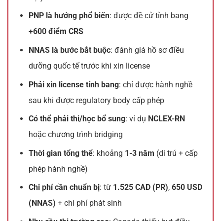
PNP là hướng phổ biến
: được đề cử tỉnh bang
+600 điểm CRS
NNAS là bước bắt buộc
: đánh giá hồ sơ điều
dưỡng quốc tế trước khi xin license
Phải xin license tỉnh bang
: chỉ được hành nghề
sau khi được regulatory body cấp phép
Có thể phải thi/học bổ sung
: ví dụ
NCLEX-RN
hoặc chương trình bridging
Thời gian tổng thể
: khoảng
1-3 năm
(di trú + cấp
phép hành nghề)
Chi phí cần chuẩn bị
: từ
1.525 CAD (PR)
,
650 USD
(NNAS)
+ chi phí phát sinh