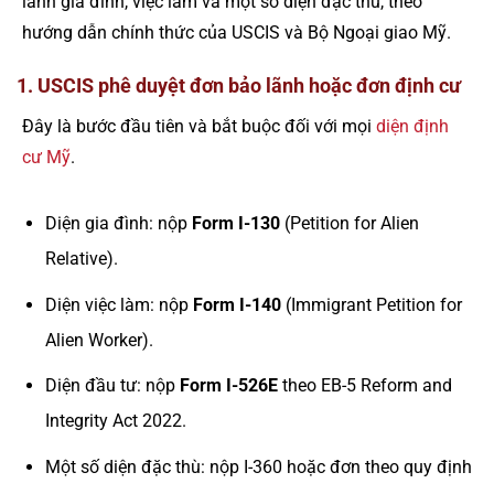
lãnh gia đình, việc làm và một số diện đặc thù, theo
hướng dẫn chính thức của USCIS và Bộ Ngoại giao Mỹ.
1. USCIS phê duyệt đơn bảo lãnh hoặc đơn định cư
Đây là bước đầu tiên và bắt buộc đối với mọi
diện định
cư Mỹ
.
Diện gia đình: nộp
Form I-130
(Petition for Alien
Relative).
Diện việc làm: nộp
Form I-140
(Immigrant Petition for
Alien Worker).
Diện đầu tư: nộp
Form I-526E
theo EB-5 Reform and
Integrity Act 2022.
Một số diện đặc thù: nộp I-360 hoặc đơn theo quy định