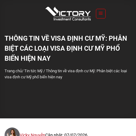
S
k
i
p
t
THÔNG TIN VỀ VISA ĐỊNH CƯ MỸ: PHÂN
o
BIỆT CÁC LOẠI VISA ĐỊNH CƯ MỸ PHỔ
c
o
BIẾN HIỆN NAY
n
Trang chủ
/
Tin tức Mỹ
/
Thông tin về visa định cư Mỹ: Phân biệt các loại
t
visa định cư Mỹ phổ biến hiện nay
e
n
t
Vicky Nguyễn
Cập nhật: 07/07/2026