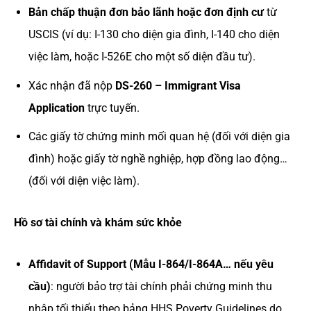
Bản chấp thuận đơn bảo lãnh hoặc đơn định cư
từ
USCIS (ví dụ: I-130 cho diện gia đình, I-140 cho diện
việc làm, hoặc I-526E cho một số diện đầu tư).
Xác nhận đã nộp
DS-260 – Immigrant Visa
Application
trực tuyến.
Các giấy tờ chứng minh mối quan hệ (đối với diện gia
đình) hoặc giấy tờ nghề nghiệp, hợp đồng lao động…
(đối với diện việc làm).
Hồ sơ tài chính và khám sức khỏe
Affidavit of Support (Mẫu I-864/I-864A… nếu yêu
cầu)
: người bảo trợ tài chính phải chứng minh thu
nhập tối thiểu theo bảng HHS Poverty Guidelines do