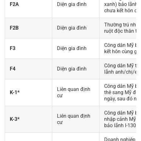
F2A
Diện gia đình
xanh) bảo lãnh 
chưa kết hôn dướ
Thường trú nhân
F2B
Diện gia đình
ruột độc thân từ 
Công dân Mỹ bảo
F3
Diện gia đình
kết hôn cùng gia
Công dân Mỹ từ 2
F4
Diện gia đình
lãnh anh/chị/em
Công dân Mỹ bả
Liên quan định
K-1*
thê sang Mỹ để 
cư
ngày, sau đó nộp
Công dân Mỹ bả
Liên quan định
K-3*
nhập cảnh Mỹ tr
cư
bảo lãnh I-130 đ
Doanh nghiệp M