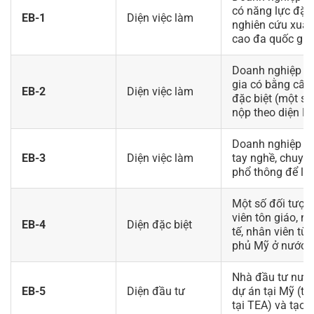
có năng lực đặc 
EB-1
Diện việc làm
nghiên cứu xuất
cao đa quốc gia
Doanh nghiệp M
gia có bằng cấp
EB-2
Diện việc làm
đặc biệt (một số
nộp theo diện N
Doanh nghiệp M
EB-3
Diện việc làm
tay nghề, chuyê
phổ thông để làm
Một số đối tượn
viên tôn giáo, n
EB-4
Diện đặc biệt
tế, nhân viên từ
phủ Mỹ ở nước n
Nhà đầu tư nước
EB-5
Diện đầu tư
dự án tại Mỹ (tố
tại TEA) và tạo í