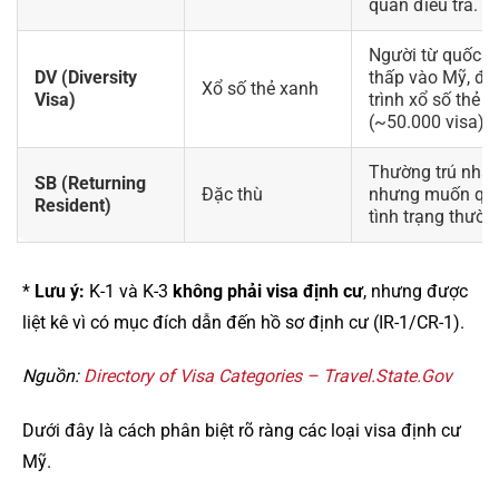
quan điều tra.
Người từ quốc gi
DV (Diversity
thấp vào Mỹ, đ
Xổ số thẻ xanh
Visa)
trình xổ số thẻ
(~50.000 visa).
Thường trú nhân
SB (Returning
Đặc thù
nhưng muốn quay
Resident)
tình trạng thường
*
Lưu ý:
K-1 và K-3
không phải visa định cư
, nhưng được
liệt kê vì có mục đích dẫn đến hồ sơ định cư (IR-1/CR-1).
Nguồn:
Directory of Visa Categories – Travel.State.Gov
Dưới đây là cách phân biệt rõ ràng các loại visa định cư
Mỹ.