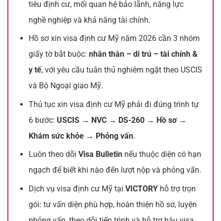
tiêu định cư, mối quan hệ bảo lãnh, năng lực
nghề nghiệp và khả năng tài chính.
Hồ sơ xin visa định cư Mỹ năm 2026 cần 3 nhóm
giấy tờ bắt buộc:
nhân thân – di trú – tài chính &
y tế
, với yêu cầu tuân thủ nghiêm ngặt theo USCIS
và Bộ Ngoại giao Mỹ.
Thủ tục xin visa định cư Mỹ phải đi đúng trình tự
6 bước:
USCIS → NVC → DS-260 → Hồ sơ →
Khám sức khỏe → Phỏng vấn
.
Luôn theo dõi
Visa Bulletin
nếu thuộc diện có hạn
ngạch để biết khi nào đến lượt nộp và phỏng vấn.
Dịch vụ visa định cư Mỹ tại
VICTORY
hỗ trợ trọn
gói: tư vấn diện phù hợp, hoàn thiện hồ sơ, luyện
phỏng vấn, theo dõi tiến trình và hỗ trợ hậu visa.