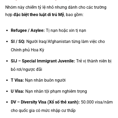
Nhóm này chiếm tỷ lệ nhỏ nhưng dành cho các trường
hợp
đặc biệt theo luật di trú Mỹ
, bao gồm:
Refugee / Asylee:
Tị nạn hoặc xin tị nạn
SI / SQ:
Người Iraq/Afghanistan từng làm việc cho
Chính phủ Hoa Kỳ
SIJ – Special Immigrant Juvenile:
Trẻ vị thành niên bị
bỏ rơi/ngược đãi
T Visa:
Nạn nhân buôn người
U Visa:
Nạn nhân tội phạm nghiêm trọng
DV – Diversity Visa (Xổ số thẻ xanh):
50.000 visa/năm
cho quốc gia có mức nhập cư thấp