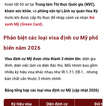
hoàn tất hồ sơ tại
Trung tâm Thị thực Quốc gia (NVC)
,
khám sức khỏe
, và
phỏng vấn tại Lãnh sự quán Hoa Kỳ
trước khi được cấp thị thực để nhập cảnh và nhận
thẻ
xanh Mỹ (Green Card)
.
Phân biệt các loại visa định cư Mỹ phổ
biến năm 2026
Visa định cư Mỹ được chia thành 3 nhóm lớn:
diện gia
đình, diện việc làm và diện đặc thù. Mỗi nhóm bao gồm
nhiều ký hiệu visa khác nhau như IR-1, F1, EB-1… nhưng
bản chất vẫn thuộc 3 nhóm chính.
Bảng tổng hợp các loại visa định cư Mỹ (cập nhật 2026)
Ký hiệu visa
Diện định cư
Đối tư