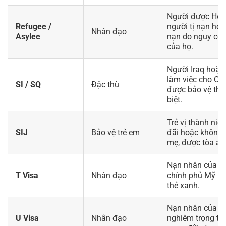
Người được Hoa
Refugee /
người tị nạn hoặ
Nhân đạo
Asylee
nạn do nguy cơ b
của họ.
Người Iraq hoặc
làm việc cho Ch
SI / SQ
Đặc thù
được bảo vệ the
biệt.
Trẻ vị thành niên
SIJ
Bảo vệ trẻ em
đãi hoặc không 
mẹ, được tòa án
Nạn nhân của n
T Visa
Nhân đạo
chính phủ Mỹ bảo
thẻ xanh.
Nạn nhân của m
U Visa
Nhân đạo
nghiêm trọng tại