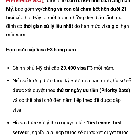
Preference Visa)
, dành cho
con đã kết hôn của công dân
Mỹ
, bao gồm
vợ/chồng và con cái chưa kết hôn dưới 21
tuổi
của họ. Đây là một trong những diện bảo lãnh gia
đình có
thời gian xử lý lâu nhất
do hạn mức visa giới hạn
mỗi năm.
Hạn mức cấp Visa F3 hàng năm
Chính phủ Mỹ chỉ cấp
23.400 visa F3
mỗi năm.
Nếu số lượng đơn đăng ký vượt quá hạn mức, hồ sơ sẽ
được xét duyệt theo
thứ tự ngày ưu tiên (Priority Date)
và có thể phải chờ đến năm tiếp theo để được cấp
visa.
Hồ sơ được xử lý theo nguyên tắc
“first come, first
served”
, nghĩa là ai nộp trước sẽ được xét duyệt trước.