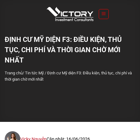
S
k
i
p
t
ĐỊNH CƯ MỸ DIỆN F3: ĐIỀU KIỆN, THỦ
o
TỤC, CHI PHÍ VÀ THỜI GIAN CHỜ MỚI
c
o
NHẤT
n
Trang chủ
/
Tin tức Mỹ
/
Định cư Mỹ diện F3: Điều kiện, thủ tục, chi phí và
t
thời gian chờ mới nhất
e
n
t
Vicky Nguyễn
Cập nhật: 16/06/2026