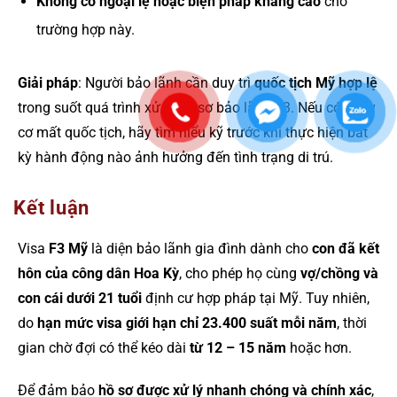
Không có ngoại lệ hoặc biện pháp kháng cáo
cho
trường hợp này.
Giải pháp
: Người bảo lãnh cần duy trì
quốc tịch Mỹ hợp lệ
trong suốt quá trình xử lý hồ sơ bảo lãnh F3. Nếu có nguy
cơ mất quốc tịch, hãy tìm hiểu kỹ trước khi thực hiện bất
kỳ hành động nào ảnh hưởng đến tình trạng di trú.
Kết luận
Visa
F3 Mỹ
là diện bảo lãnh gia đình dành cho
con đã kết
hôn của công dân Hoa Kỳ
, cho phép họ cùng
vợ/chồng và
con cái dưới 21 tuổi
định cư hợp pháp tại Mỹ. Tuy nhiên,
do
hạn mức visa giới hạn chỉ 23.400 suất mỗi năm
, thời
gian chờ đợi có thể kéo dài
từ 12 – 15 năm
hoặc hơn.
Để đảm bảo
hồ sơ được xử lý nhanh chóng và chính xác
,