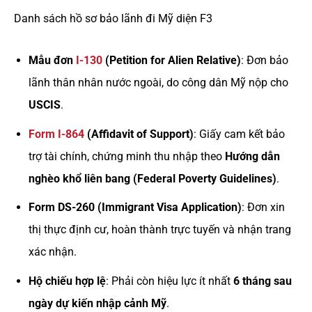
Danh sách hồ sơ bảo lãnh đi Mỹ diện F3
Mẫu đơn
I-130
(Petition for Alien Relative)
: Đơn bảo
lãnh thân nhân nước ngoài, do công dân Mỹ nộp cho
USCIS
.
Form I-864
(Affidavit of Support)
: Giấy cam kết bảo
trợ tài chính, chứng minh thu nhập theo
Hướng dẫn
nghèo khổ liên bang (Federal Poverty Guidelines)
.
Form DS-260 (Immigrant Visa Application)
: Đơn xin
thị thực định cư, hoàn thành trực tuyến và nhận trang
xác nhận.
Hộ chiếu hợp lệ
: Phải còn hiệu lực ít nhất
6 tháng sau
ngày dự kiến nhập cảnh Mỹ
.