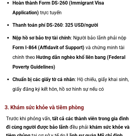
Hoàn thành Form DS-260 (Immigrant Visa
Application)
trực tuyến
Thanh toán phí DS-260
:
325 USD/người
Nộp hồ sơ bảo trợ tài chính
: Người bảo lãnh phải nộp
Form I-864 (Affidavit of Support)
và chứng minh tài
chính theo
Hướng dẫn nghèo khổ liên bang (Federal
Poverty Guidelines)
Chuẩn bị các giấy tờ cá nhân
: Hộ chiếu, giấy khai sinh,
giấy đăng ký kết hôn, hồ sơ hình sự nếu có
3. Khám sức khỏe và tiêm phòng
Trước khi phỏng vấn,
tất cả các thành viên trong gia đình
đi cùng người được bảo lãnh
đều phải
khám sức khỏe và
tiêm chủng
tại cơ sở y tế do
Lãnh sự quán Mỹ chỉ định
.