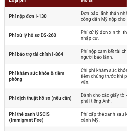
Loại phí
Mô tả
Đơn bảo lãnh thân nhân
Phí nộp đơn I-130
công dân Mỹ nộp cho U
Phí xử lý đơn xin thị thự
Phí xử lý hồ sơ DS-260
nhập cư.
Phí nộp cam kết tài chí
Phí bảo trợ tài chính I-864
người bảo lãnh.
Chi phí khám sức khỏe 
Phí khám sức khỏe & tiêm
tiêm chủng trước khi ph
phòng
vấn.
Dành cho các giấy tờ k
Phí dịch thuật hồ sơ (nếu cần)
phải tiếng Anh.
Phí thẻ xanh USCIS
Phí cấp thẻ xanh sau kh
(Immigrant Fee)
cảnh Mỹ.