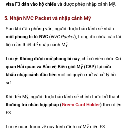
visa F3 dán vào hộ chiếu
và được phép nhập cảnh Mỹ.
5. Nhận NVC Packet và nhập cảnh Mỹ
Sau khi đậu phỏng vấn, người được bảo lãnh sẽ nhận
một phong bì từ NVC
(
NVC Packet
), trong đó chứa các tài
liệu cần thiết để nhập cảnh Mỹ.
Lưu ý:
Không được mở phong bì này
, chỉ có viên chức
Cơ
quan Hải quan và Bảo vệ Biên giới Mỹ (CBP)
tại
cửa
khẩu nhập cảnh đầu tiên
mới có quyền mở và xử lý hồ
sơ.
Khi đến Mỹ, người được bảo lãnh sẽ chính thức trở thành
thường trú nhân hợp pháp (
Green Card Holder
)
theo diện
F3.
Lưu ý quan trọng về quy trình định cư Mỹ diện F3