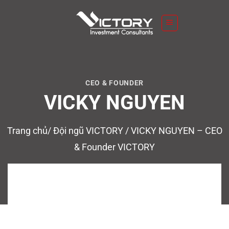
S
k
i
p
t
o
c
CEO & FOUNDER
o
VICKY NGUYEN
n
t
Trang chủ
/
Đội ngũ VICTORY
/
VICKY NGUYEN – CEO
e
n
& Founder VICTORY
t