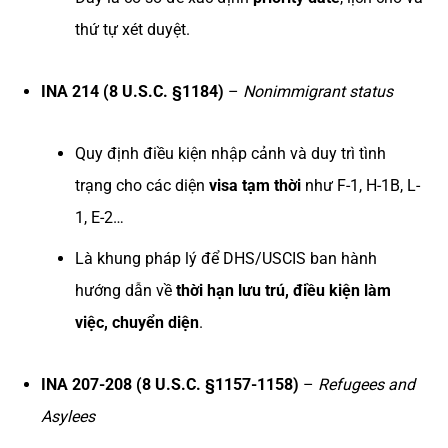
thứ tự xét duyệt.
INA 214 (8 U.S.C. §1184)
–
Nonimmigrant status
Quy định điều kiện nhập cảnh và duy trì tình
trạng cho các diện
visa tạm thời
như F-1, H-1B, L-
1, E-2…
Là khung pháp lý để DHS/USCIS ban hành
hướng dẫn về
thời hạn lưu trú, điều kiện làm
việc, chuyển diện
.
INA 207-208 (8 U.S.C. §1157-1158)
–
Refugees and
Asylees