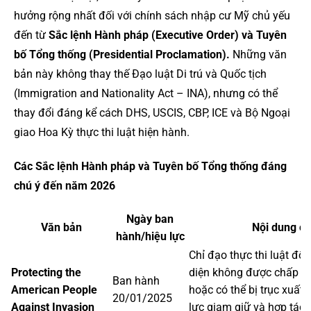
hưởng rộng nhất đối với chính sách nhập cư Mỹ chủ yếu
đến từ
Sắc lệnh Hành pháp (Executive Order) và Tuyên
bố Tổng thống (Presidential Proclamation).
Những văn
bản này không thay thế Đạo luật Di trú và Quốc tịch
(Immigration and Nationality Act – INA), nhưng có thể
thay đổi đáng kể cách DHS, USCIS, CBP, ICE và Bộ Ngoại
giao Hoa Kỳ thực thi luật hiện hành.
Các Sắc lệnh Hành pháp và Tuyên bố Tổng thống đáng
chú ý đến năm 2026
Ngày ban
Văn bản
Nội dung ch
hành/hiệu lực
Chỉ đạo thực thi luật đối
Protecting the
diện không được chấp n
Ban hành
American People
hoặc có thể bị trục xuất
20/01/2025
Against Invasion
lực giam giữ và hợp tác 