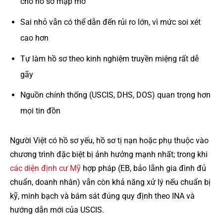
cho hồ sơ mập mờ
Sai nhỏ vẫn có thể dẫn đến rủi ro lớn, vì mức soi xét
cao hơn
Tự làm hồ sơ theo kinh nghiệm truyền miệng rất dễ
gãy
Nguồn chính thống (USCIS, DHS, DOS) quan trọng hơn
mọi tin đồn
Người Việt có hồ sơ yếu, hồ sơ tị nạn hoặc phụ thuộc vào
chương trình đặc biệt bị ảnh hưởng mạnh nhất; trong khi
các diện định cư Mỹ
hợp pháp (EB, bảo lãnh gia đình đủ
chuẩn, doanh nhân) vẫn còn khả năng xử lý nếu chuẩn bị
kỹ, minh bạch và bám sát đúng quy định theo INA và
hướng dẫn mới của USCIS.