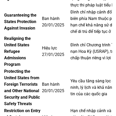
thực thi pháp luật tiểu b
Đình chỉ nhập cảnh đối v
Guaranteeing the
Ban hành
biên phía Nam thuộc phạ
States Protection
20/01/2025
hạn chế khả năng sử dụ
Against Invasion
chế di trú để tiếp tục ở l
Realigning the
United States
Đình chỉ Chương trình Ti
Hiệu lực
Refugee
nạn Hoa Kỳ (USRAP), trừ
27/01/2025
Admissions
chấp thuận riêng vì lợi í
Program
Protecting the
United States from
Yêu cầu tăng sàng lọc da
Foreign Terrorists
Ban hành
ninh, lý lịch và khả năng
and Other National
20/01/2025
tin của các quốc gia
Security and Public
Safety Threats
Restriction on Entry
Hạn chế nhập cảnh và cấ