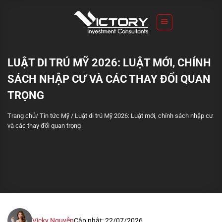
S
k
i
p
t
LUẬT DI TRÚ MỸ 2026: LUẬT MỚI, CHÍNH
o
SÁCH NHẬP CƯ VÀ CÁC THAY ĐỔI QUAN
c
o
TRỌNG
n
Trang chủ
/
Tin tức Mỹ
/
Luật di trú Mỹ 2026: Luật mới, chính sách nhập cư
t
và các thay đổi quan trọng
e
n
t
Vicky Nguyễn
Cập nhật: 22/07/2026