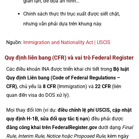
gian lận, đe dọa an ninh…
Chính sách thực thi trục xuất được siết chặt,
nhưng vẫn phải dựa trên khung này.
Nguồn:
Immigration and Nationality Act | USCIS
Quy định liên bang (CFR) và vai trò Federal Register
Các điều khoản INA được triển khai chi tiết trong
Bộ luật
Quy định Liên bang (Code of Federal Regulations –
CFR)
, chủ yếu là
8 CFR
(Immigration) và
22 CFR
(liên
quan đến visa do DOS xử lý).
Mọi thay đổi lớn (ví dụ:
điều chỉnh lệ phí USCIS, cập nhật
quy định H-1B, sửa đổi quy tắc tị nạn
) đều phải được
đăng công khai trên FederalRegister.gov
dưới dạng
Final
Rule, Interim Rule, Notice hoặc Proposed Rule
, kèm ngày