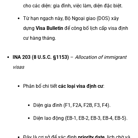
cho các diện: gia đình, việc làm, diện đặc biệt.
Từ hạn ngạch này, Bộ Ngoại giao (DOS) xây
dựng
Visa Bulletin
để công bố lịch cấp visa định
cư hàng tháng.
INA 203 (8 U.S.C. §1153)
–
Allocation of immigrant
visas
Phân bổ chi tiết
các loại visa định cư
:
Diện gia đình (F1, F2A, F2B, F3, F4).
Diện lao động (EB-1, EB-2, EB-3, EB-4, EB-5).
Đây là cơ sở để xác định
priority date
, lịch chờ và