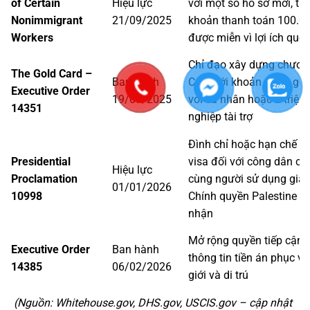
of Certain
Hiệu lực
với một số hồ sơ mới, tr
Nonimmigrant
21/09/2025
khoản thanh toán 100.0
Workers
được miễn vì lợi ích quốc
Chỉ đạo xây dựng chương
The Gold Card –
Ban hành
Card với khoản đóng góp
Executive Order
19/09/2025
với cá nhân hoặc 2 triệu
14351
nghiệp tài trợ
Đình chỉ hoặc hạn chế n
Presidential
visa đối với công dân củ
Hiệu lực
Proclamation
cùng người sử dụng giấy 
01/01/2026
10998
Chính quyền Palestine c
nhận
Mở rộng quyền tiếp cận v
Executive Order
Ban hành
thông tin tiền án phục vụ
14385
06/02/2026
giới và di trú
(Nguồn: Whitehouse.gov, DHS.gov, USCIS.gov – cập nhật