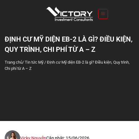
S
k
i
p
t
ĐỊNH CƯ MỸ DIỆN EB-2 LÀ GÌ? ĐIỀU KIỆN,
o
QUY TRÌNH, CHI PHÍ TỪ A – Z
c
o
Trang chủ
/
Tin tức Mỹ
/
Định cư Mỹ diện EB-2 là gì? Điều kiện, Quy trình,
n
Chi phí từ A – Z
t
e
n
t
Vicky Nguyễn
Cập nhật: 15/06/2026