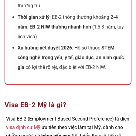
thường trú.
Thời gian xử lý
: EB-2 thông thường khoảng
2-4
năm
;
EB-2 NIW thường nhanh hơn
(1,5-3 năm, tùy
lịch visa).
Xu hướng xét duyệt 2026
: Hồ sơ thuộc
STEM,
công nghệ trọng yếu, y tế, giáo dục, an ninh quốc
gia
có lợi thế rõ rệt, đặc biệt với EB-2 NIW.
Visa EB-2 Mỹ là gì?
Visa EB-2 (Employment-Based Second Preference) là diện
visa định cư Mỹ
ưu tiên theo việc làm tại Mỹ, dành cho
những người có
bằng cấp cao
(tối thiểu thạc sĩ, tiến sĩ,