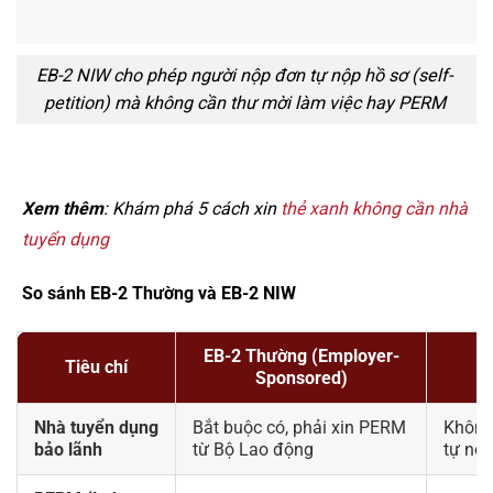
EB-2 NIW cho phép người nộp đơn tự nộp hồ sơ (self-
petition) mà không cần thư mời làm việc hay PERM
Xem thêm
: Khám phá 5 cách xin
thẻ xanh không cần nhà
tuyển dụng
So sánh EB-2 Thường và EB-2 NIW
EB-2 Thường (Employer-
EB
Tiêu chí
Sponsored)
Nhà tuyển dụng
Bắt buộc có, phải xin PERM
Không
bảo lãnh
từ Bộ Lao động
tự nộp