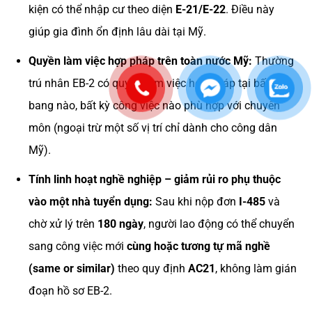
kiện có thể nhập cư theo diện
E-21/E-22
. Điều này
giúp gia đình ổn định lâu dài tại Mỹ.
Quyền làm việc hợp pháp trên toàn nước Mỹ:
Thường
trú nhân EB-2 có quyền làm việc hợp pháp tại bất kỳ
bang nào, bất kỳ công việc nào phù hợp với chuyên
môn (ngoại trừ một số vị trí chỉ dành cho công dân
Mỹ).
Tính linh hoạt nghề nghiệp – giảm rủi ro phụ thuộc
vào một nhà tuyển dụng:
Sau khi nộp đơn
I-485
và
chờ xử lý trên
180 ngày
, người lao động có thể chuyển
sang công việc mới
cùng hoặc tương tự mã nghề
(same or similar)
theo quy định
AC21
, không làm gián
đoạn hồ sơ EB-2.