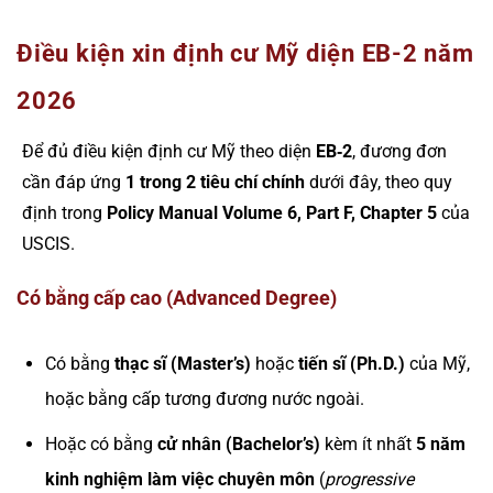
Điều kiện xin định cư Mỹ diện EB-2 năm
2026
Để đủ điều kiện định cư Mỹ theo diện
EB‑2
, đương đơn
cần đáp ứng
1 trong 2 tiêu chí chính
dưới đây, theo quy
định trong
Policy Manual Volume 6, Part F, Chapter 5
của
USCIS.
Có bằng cấp cao (Advanced Degree)
Có bằng
thạc sĩ (Master’s)
hoặc
tiến sĩ (Ph.D.)
của Mỹ,
hoặc bằng cấp tương đương nước ngoài.
Hoặc có bằng
cử nhân (Bachelor’s)
kèm ít nhất
5 năm
kinh nghiệm làm việc chuyên môn
(
progressive