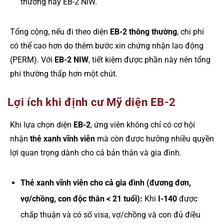
thường hay EB-2 NIW.
Tổng cộng, nếu đi theo diện
EB-2 thông thường
, chi phí
có thể cao hơn do thêm bước xin chứng nhận lao động
(PERM). Với
EB-2 NIW
, tiết kiệm được phần này nên tổng
phí thường thấp hơn một chút.
Lợi ích khi định cư Mỹ diện EB-2
Khi lựa chọn diện
EB-2
, ứng viên không chỉ có cơ hội
nhận
thẻ xanh vĩnh viễn
mà còn được hưởng nhiều quyền
lợi quan trọng dành cho cả bản thân và gia đình.
Thẻ xanh vĩnh viễn cho cả gia đình (đương đơn,
vợ/chồng, con độc thân < 21 tuổi):
Khi
I-140
được
chấp thuận và có số visa, vợ/chồng và con đủ điều