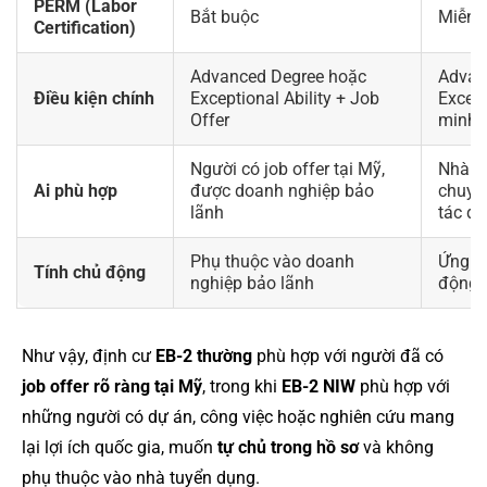
PERM (Labor
Bắt buộc
Miễn t
Certification)
Advanced Degree hoặc
Advan
Điều kiện chính
Exceptional Ability + Job
Except
Offer
minh l
Người có job offer tại Mỹ,
Nhà ng
Ai phù hợp
được doanh nghiệp bảo
chuyê
lãnh
tác đ
Phụ thuộc vào doanh
Ứng v
Tính chủ động
nghiệp bảo lãnh
động
Như vậy, định cư
EB-2 thường
phù hợp với người đã có
job offer rõ ràng tại Mỹ
, trong khi
EB-2 NIW
phù hợp với
những người có dự án, công việc hoặc nghiên cứu mang
lại lợi ích quốc gia, muốn
tự chủ trong hồ sơ
và không
phụ thuộc vào nhà tuyển dụng.