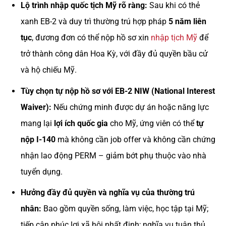
Lộ trình nhập quốc tịch Mỹ rõ ràng:
Sau khi có thẻ
xanh EB-2 và duy trì thường trú hợp pháp
5 năm liên
tục
, đương đơn có thể nộp hồ sơ xin
nhập tịch Mỹ
để
trở thành công dân Hoa Kỳ, với đầy đủ quyền bầu cử
và hộ chiếu Mỹ.
Tùy chọn tự nộp hồ sơ với EB-2 NIW (National Interest
Waiver):
Nếu chứng minh được dự án hoặc năng lực
mang lại
lợi ích quốc gia
cho Mỹ, ứng viên có thể
tự
nộp I-140
mà không cần job offer và không cần chứng
nhận lao động PERM – giảm bớt phụ thuộc vào nhà
tuyển dụng.
Hưởng đầy đủ quyền và nghĩa vụ của thường trú
nhân:
Bao gồm quyền sống, làm việc, học tập tại Mỹ;
tiếp cận phúc lợi xã hội nhất định; nghĩa vụ tuân thủ