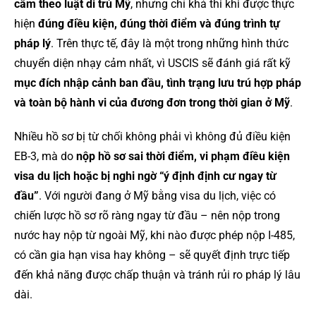
cấm theo luật di trú Mỹ
, nhưng chỉ khả thi khi được thực
hiện
đúng điều kiện, đúng thời điểm và đúng trình tự
pháp lý
. Trên thực tế, đây là một trong những hình thức
chuyển diện nhạy cảm nhất, vì USCIS sẽ đánh giá rất kỹ
mục đích nhập cảnh ban đầu, tình trạng lưu trú hợp pháp
và toàn bộ hành vi của đương đơn trong thời gian ở Mỹ
.
Nhiều hồ sơ bị từ chối không phải vì không đủ điều kiện
EB-3, mà do
nộp hồ sơ sai thời điểm, vi phạm điều kiện
visa du lịch hoặc bị nghi ngờ “ý định định cư ngay từ
đầu”
. Với người đang ở Mỹ bằng visa du lịch, việc có
chiến lược hồ sơ rõ ràng ngay từ đầu – nên nộp trong
nước hay nộp từ ngoài Mỹ, khi nào được phép nộp I-485,
có cần gia hạn visa hay không – sẽ quyết định trực tiếp
đến khả năng được chấp thuận và tránh rủi ro pháp lý lâu
dài.