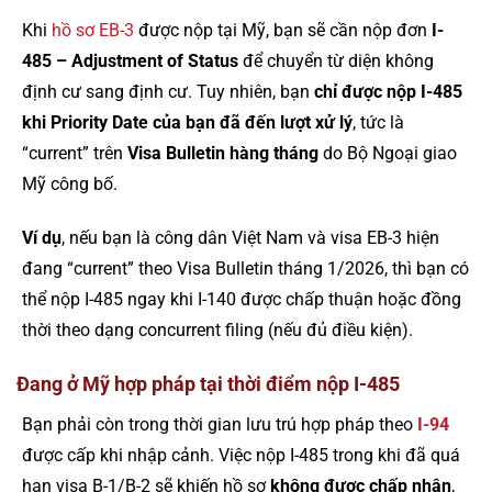
Khi
hồ sơ EB-3
được nộp tại Mỹ, bạn sẽ cần nộp đơn
I-
485 – Adjustment of Status
để chuyển từ diện không
định cư sang định cư. Tuy nhiên, bạn
chỉ được nộp I-485
khi Priority Date của bạn đã đến lượt xử lý
, tức là
“current” trên
Visa Bulletin hàng tháng
do Bộ Ngoại giao
Mỹ công bố.
Ví dụ
, nếu bạn là công dân Việt Nam và visa EB-3 hiện
đang “current” theo Visa Bulletin tháng 1/2026, thì bạn có
thể nộp I-485 ngay khi I-140 được chấp thuận hoặc đồng
thời theo dạng concurrent filing (nếu đủ điều kiện).
Đang ở Mỹ hợp pháp tại thời điểm nộp I-485
Bạn phải còn trong thời gian lưu trú hợp pháp theo
I-94
được cấp khi nhập cảnh. Việc nộp I-485 trong khi đã quá
hạn visa B-1/B-2 sẽ khiến hồ sơ
không được chấp nhận
,