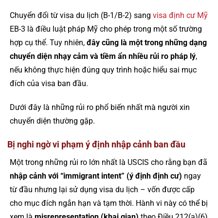
Chuyển đổi từ visa du lịch (B-1/B-2) sang
visa định cư Mỹ
EB-3 là điều luật pháp Mỹ cho phép trong một số trường
hợp cụ thể. Tuy nhiên,
đây cũng là một trong những dạng
chuyển diện nhạy cảm và tiềm ẩn nhiều rủi ro pháp lý
,
nếu không thực hiện đúng quy trình hoặc hiểu sai mục
đích của visa ban đầu.
Dưới đây là những rủi ro phổ biến nhất mà người xin
chuyển diện thường gặp.
Bị nghi ngờ vi phạm ý định nhập cảnh ban đầu
Một trong những rủi ro lớn nhất là USCIS cho rằng bạn đã
nhập cảnh với “immigrant intent” (ý định định cư)
ngay
từ đầu nhưng lại sử dụng visa du lịch – vốn được cấp
cho mục đích ngắn hạn và tạm thời. Hành vi này có thể bị
xem là
misrepresentation (khai gian)
theo Điều 212(a)(6)