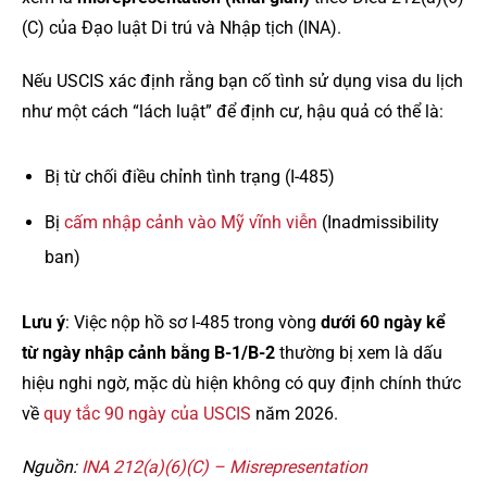
(C) của Đạo luật Di trú và Nhập tịch (INA).
Nếu USCIS xác định rằng bạn cố tình sử dụng visa du lịch
như một cách “lách luật” để định cư, hậu quả có thể là:
Bị từ chối điều chỉnh tình trạng (I-485)
Bị
cấm nhập cảnh vào Mỹ vĩnh viễn
(Inadmissibility
ban)
Lưu ý
: Việc nộp hồ sơ I-485 trong vòng
dưới 60 ngày kể
từ ngày nhập cảnh bằng B-1/B-2
thường bị xem là dấu
hiệu nghi ngờ, mặc dù hiện không có quy định chính thức
về
quy tắc 90 ngày của USCIS
năm 2026.
Nguồn:
INA 212(a)(6)(C) – Misrepresentation