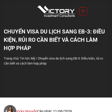
S
k
i
p
t
CHUYỂN VISA DU LỊCH SANG EB-3: ĐIỀU
o
KIỆN, RỦI RO CẦN BIẾT VÀ CÁCH LÀM
c
o
HỢP PHÁP
n
Trang chủ
/
Tin tức Mỹ
/
Chuyển visa du lịch sang EB-3: Điều kiện, rủi ro
t
cần biết và cách làm hợp pháp
e
n
t
Vicky Nguyễn
Cập nhật: 11/06/2026