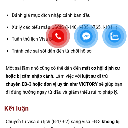
Đánh giá mục đích nhập cảnh ban đầu
Xử lý các biểu mẫu USCIS (I-140, I-485, I-765, I-131…)
Tuân thủ lịch Visa Bulletin
Tránh các sai sót dẫn đến từ chối hồ sơ
Một sai lầm nhỏ cũng có thể dẫn đến
mất cơ hội định cư
hoặc bị cấm nhập cảnh
. Làm việc với
luật sư di trú
chuyên EB-3 hoặc đơn vị uy tín như VICTORY
sẽ giúp bạn
đi đúng hướng ngay từ đầu và giảm thiểu rủi ro pháp lý.
Kết luận
Chuyển từ visa du lịch (B-1/B-2) sang visa EB-3
không bị