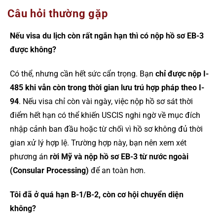
Câu hỏi thường gặp
Nếu visa du lịch còn rất ngắn hạn thì có nộp hồ sơ EB-3
được không?
Có thể, nhưng cần hết sức cẩn trọng. Bạn
chỉ được nộp I-
485 khi vẫn còn trong thời gian lưu trú hợp pháp theo I-
94
. Nếu visa chỉ còn vài ngày, việc nộp hồ sơ sát thời
điểm hết hạn có thể khiến USCIS nghi ngờ về mục đích
nhập cảnh ban đầu hoặc từ chối vì hồ sơ không đủ thời
gian xử lý hợp lệ. Trường hợp này, bạn nên xem xét
phương án
rời Mỹ và nộp hồ sơ EB-3 từ nước ngoài
(Consular Processing)
để an toàn hơn.
Tôi đã ở quá hạn B-1/B-2, còn cơ hội chuyển diện
không?