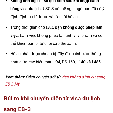
Không nên nộp I-485 quá sớm sau khi nhập cảnh
bằng visa du lịch.
USCIS có thể nghi ngờ bạn đã có ý
định định cư từ trước và từ chối hồ sơ.
Trong thời gian chờ EAD, bạn
không được phép làm
việc.
Làm việc không phép là hành vi vi phạm và có
thể khiến bạn bị từ chối cấp thẻ xanh.
Hồ sơ phải được chuẩn bị đầy đủ, chính xác, thống
nhất giữa các biểu mẫu I-94, DS-160, I-140 và I-485.
Xem thêm
: Cách chuyển đổi từ
visa không định cư sang
EB-3 Mỹ
Rủi ro khi chuyển diện từ visa du lịch
sang EB-3