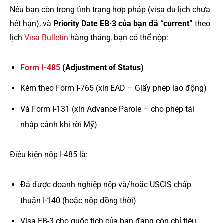
Nếu bạn còn trong tình trạng hợp pháp (visa du lịch chưa
hết hạn), và
Priority Date EB-3 của bạn đã “current”
theo
lịch
Visa Bulletin
hàng tháng, bạn có thể nộp:
Form I-485
(Adjustment of Status)
Kèm theo Form I-765 (xin EAD – Giấy phép lao động)
Và Form I-131 (xin Advance Parole – cho phép tái
nhập cảnh khi rời Mỹ)
Điều kiện nộp I-485 là:
Đã được doanh nghiệp nộp và/hoặc USCIS chấp
thuận I-140 (hoặc nộp đồng thời)
Visa EB-3 cho quốc tịch của bạn đang còn chỉ tiêu