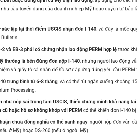
c bắt buộc trong định cư Mỹ diện lao động
, áp dụng cho các nh
 nhu cầu tuyển dụng của doanh nghiệp Mỹ hoặc quyền tự bảo lã
c xác lập tại thời điểm USCIS nhận đơn I-140
, và đây là mốc qu
 Bulletin.
B-2 và EB-3 phải có chứng nhận lao động PERM hợp lệ
trước khi
ỹ thường là bên đứng đơn nộp I-140
, nhưng người lao động vẫ
ghiệm và giấy tờ cá nhân để hồ sơ đáp ứng đúng yêu cầu PERM 
140 trung bình từ 6-8 tháng
, và có thể rút ngắn xuống khoảng 1
mium Processing.
n như nộp sai trung tâm USCIS, thiếu chứng minh khả năng tài
m cũ hoặc hồ sơ không khớp với PERM
có thể khiến đơn I-140 bị 
thuận chưa đồng nghĩa có thẻ xanh ngay
, người nộp đơn vẫn cần
 (nếu ở Mỹ) hoặc DS-260 (nếu ở ngoài Mỹ).