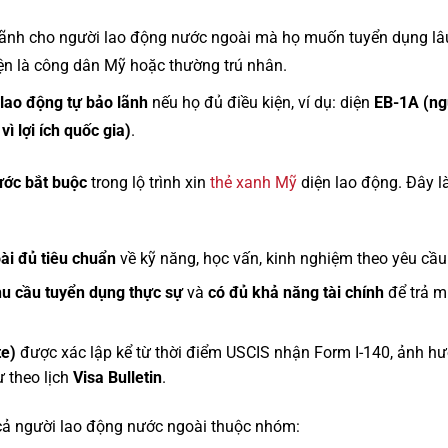
ãnh cho người lao động nước ngoài mà họ muốn tuyển dụng lâu 
ện là công dân Mỹ hoặc thường trú nhân.
lao động tự bảo lãnh
nếu họ đủ điều kiện, ví dụ: diện
EB-1A (ng
ì lợi ích quốc gia)
.
ước bắt buộc
trong lộ trình xin
thẻ xanh Mỹ
diện lao động. Đây l
ài đủ tiêu chuẩn
về kỹ năng, học vấn, kinh nghiệm theo yêu cầu v
u cầu tuyển dụng thực sự
và
có đủ khả năng tài chính
để trả m
te)
được xác lập kể từ thời điểm USCIS nhận Form I-140, ảnh hưở
ư theo lịch
Visa Bulletin
.
 cả người lao động nước ngoài thuộc nhóm: