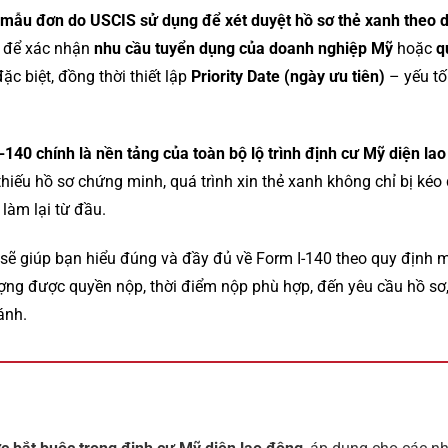
 mẫu đơn do USCIS sử dụng để xét duyệt hồ sơ thẻ xanh theo d
c để xác nhận
nhu cầu tuyển dụng của doanh nghiệp Mỹ
hoặc
q
ặc biệt, đồng thời thiết lập
Priority Date (ngày ưu tiên)
– yếu tố
-140 chính là nền tảng của toàn bộ lộ trình định cư Mỹ diện la
 thiếu hồ sơ chứng minh, quá trình xin thẻ xanh không chỉ bị ké
 làm lại từ đầu.
 sẽ giúp bạn hiểu đúng và đầy đủ về Form I-140 theo quy định 
ợng được quyền nộp, thời điểm nộp phù hợp, đến yêu cầu hồ sơ, c
ánh.