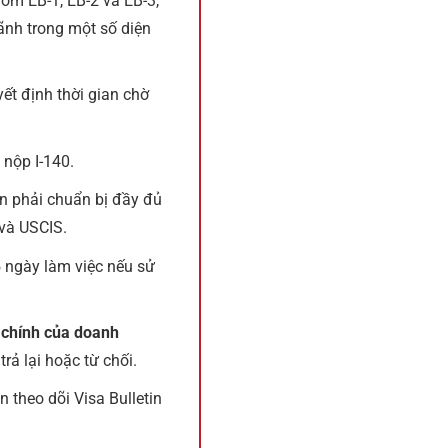
óm EB-1, EB-2 và EB-3,
nh trong một số diện
yết định thời gian chờ
 nộp I-140.
n phải chuẩn bị đầy đủ
và USCIS.
5 ngày làm việc nếu sử
 chính của doanh
trả lại hoặc từ chối.
 theo dõi Visa Bulletin