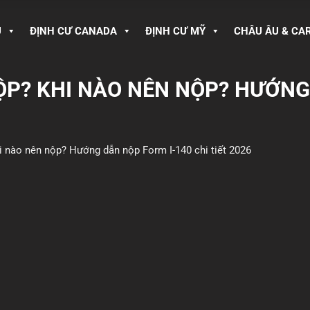
U
ĐỊNH CƯ CANADA
ĐỊNH CƯ MỸ
CHÂU ÂU & CA
 NỘP? KHI NÀO NÊN NỘP? HƯỚN
hi nào nên nộp? Hướng dẫn nộp Form I-140 chi tiết 2026