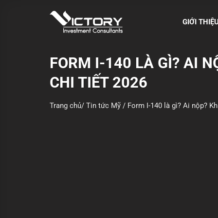
S
k
GIỚI THIỆ
i
p
t
FORM I-140 LÀ GÌ? AI
o
CHI TIẾT 2026
c
o
n
Trang chủ
/
Tin tức Mỹ
/
Form I-140 là gì? Ai nộp? K
t
e
n
t