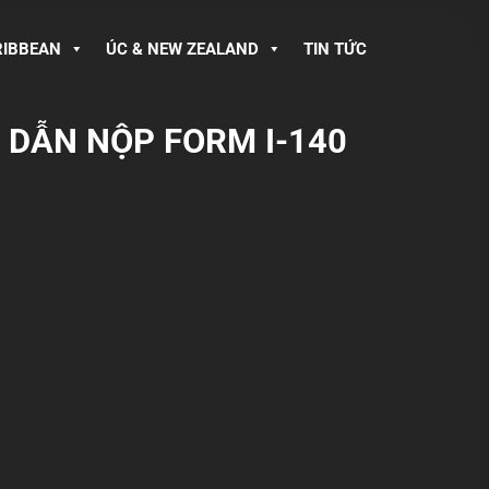
RIBBEAN
ÚC & NEW ZEALAND
TIN TỨC
G DẪN NỘP FORM I-140