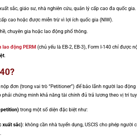
uất sắc, giáo sư, nhà nghiên cứu, quản lý cấp cao đa quốc gia.
p cao hoặc được miễn trừ vì lợi ích quốc gia (NIW).
hề, chuyên gia hoặc lao động phổ thông.
n lao động PERM
(chủ yếu là EB-2, EB-3), Form I-140 chỉ được n
ệt
.
140?
nộp đơn (trong vai trò “Petitioner”) để bảo lãnh người lao động 
phải chứng minh khả năng tài chính đủ trả lương theo vị trí tu
petition)
trong một số diện đặc biệt như:
 xuất sắc)
: không cần nhà tuyển dụng, USCIS cho phép người 
.