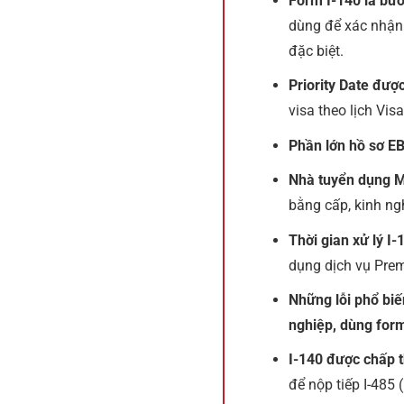
Form I-140 là bướ
dùng để xác nhận
đặc biệt.
Priority Date đượ
visa theo lịch Visa
Phần lớn hồ sơ E
Nhà tuyển dụng M
bằng cấp, kinh n
Thời gian xử lý I-
dụng dịch vụ Pre
Những lỗi phổ biế
nghiệp, dùng for
I-140 được chấp 
để nộp tiếp I-485