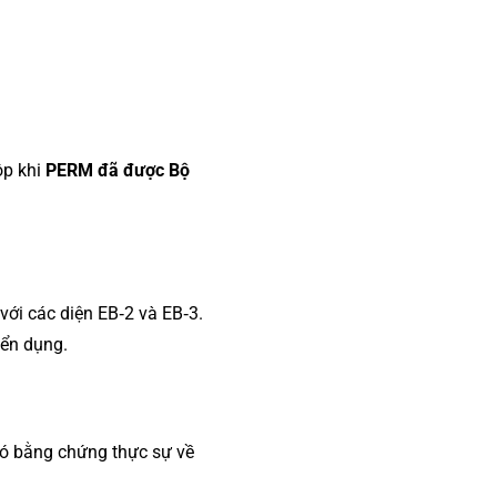
ộp khi
PERM đã được Bộ
với các diện EB‑2 và EB‑3.
yển dụng.
có bằng chứng thực sự về