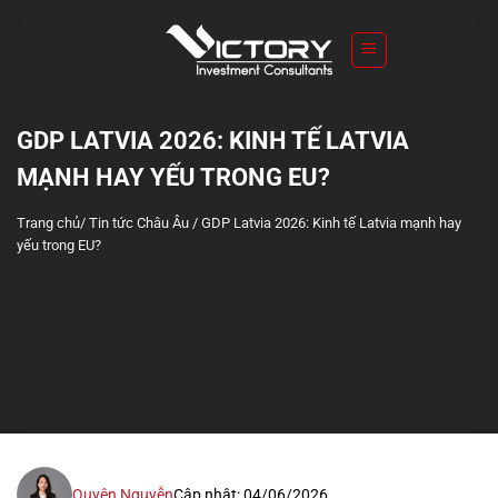
S
k
i
p
t
GDP LATVIA 2026: KINH TẾ LATVIA
o
MẠNH HAY YẾU TRONG EU?
c
o
Trang chủ
/
Tin tức Châu Âu
/
GDP Latvia 2026: Kinh tế Latvia mạnh hay
n
yếu trong EU?
t
e
n
t
Quyên Nguyễn
Cập nhật: 04/06/2026