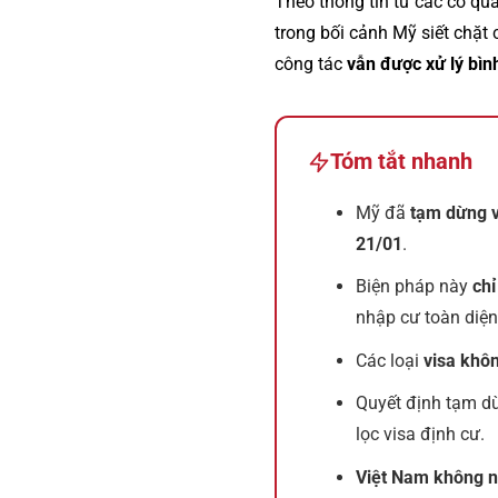
Theo thông tin từ các cơ q
trong bối cảnh Mỹ siết chặt
công tác
vẫn được xử lý bìn
Tóm tắt nhanh
Mỹ đã
tạm dừng vô
21/01
.
Biện pháp này
chỉ
nhập cư toàn diện
Các loại
visa khô
Quyết định tạm d
lọc visa định cư.
Việt Nam không n