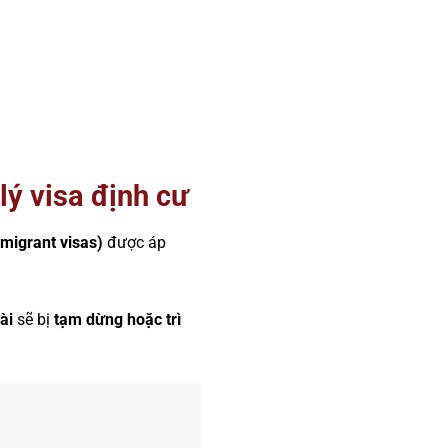
ý visa định cư
migrant visas)
được áp
ài
sẽ bị
tạm dừng hoặc trì