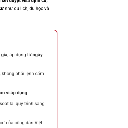
h xét duyệt visa định cư
,
cư
như du lịch, du học và
 gia
, áp dụng từ
ngày
, không phải lệnh cấm
m vi áp dụng
.
soát lại quy trình sàng
 cư của công dân Việt