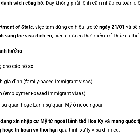
g danh sách công bố
. Đây không phải lệnh cấm nhập cư toàn di
rtment of State
, việc tạm dừng có hiệu lực từ
ngày 21/01
và sẽ 
ình sàng lọc visa định cư
, hiện chưa có thời điểm kết thúc cụ thể.
 ảnh hưởng
 cho các hồ sơ:
nh gia đình (family-based immigrant visas)
àm (employment-based immigrant visas)
ại sứ quán hoặc Lãnh sự quán Mỹ ở nước ngoài
i
đang xin nhập cư Mỹ từ ngoài lãnh thổ Hoa Kỳ
và
mang quốc tị
 hoặc trì hoãn vô thời hạn
quá trình xử lý visa định cư.