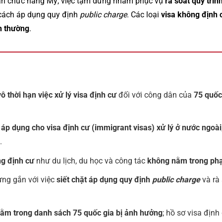
uan chức năng Mỹ, việc tạm dừng nhằm phục vụ
rà soát quy trìn
 cách áp dụng quy định
public charge
. Các loại
visa không định 
h thường
.
 thời hạn việc xử lý visa định cư
đối với công dân của
75 quốc
 áp dụng cho visa định cư (immigrant visas) xử lý ở nước ngoài
.
ng định cư
như du lịch, du học và công tác
không nằm trong phạ
ừng gắn với việc
siết chặt áp dụng quy định
public charge
và rà 
ằm trong danh sách 75 quốc gia bị ảnh hưởng
; hồ sơ visa định