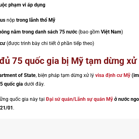
uộc phạm vi áp dụng
tus
nộp
trong lãnh thổ Mỹ
hông nằm trong danh sách 75 nước
(bao gồm
Việt Nam
)
 cư
(được trình bày chi tiết ở phần tiếp theo)
đủ 75 quốc gia bị Mỹ tạm dừng xử l
artment of State
, biện pháp tạm dừng xử lý
visa định cư Mỹ
(im
5 quốc gia
dưới đây.
ững quốc gia này tại
Đại sứ quán/Lãnh sự quán Mỹ
ở nước ngo
21/01
.