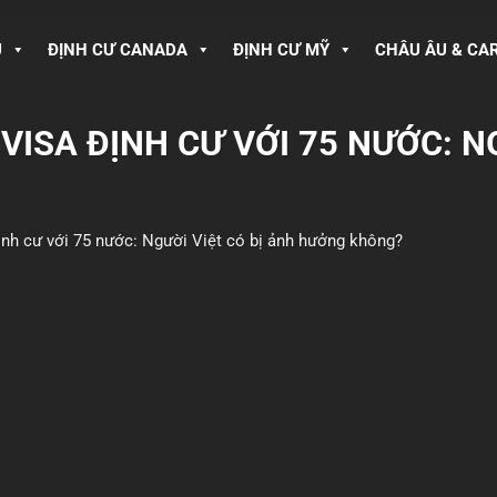
U
ĐỊNH CƯ CANADA
ĐỊNH CƯ MỸ
CHÂU ÂU & CA
VISA ĐỊNH CƯ VỚI 75 NƯỚC: N
ịnh cư với 75 nước: Người Việt có bị ảnh hưởng không?