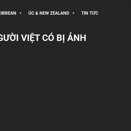
RIBBEAN
ÚC & NEW ZEALAND
TIN TỨC
GƯỜI VIỆT CÓ BỊ ẢNH