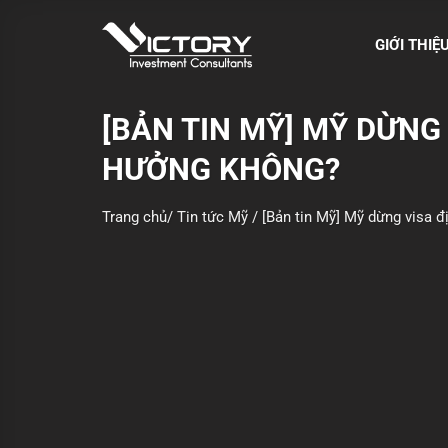
S
k
GIỚI THIỆ
i
p
t
[BẢN TIN MỸ] MỸ DỪNG 
o
HƯỞNG KHÔNG?
c
o
n
Trang chủ
/
Tin tức Mỹ
/
[Bản tin Mỹ] Mỹ dừng visa đ
t
e
n
t