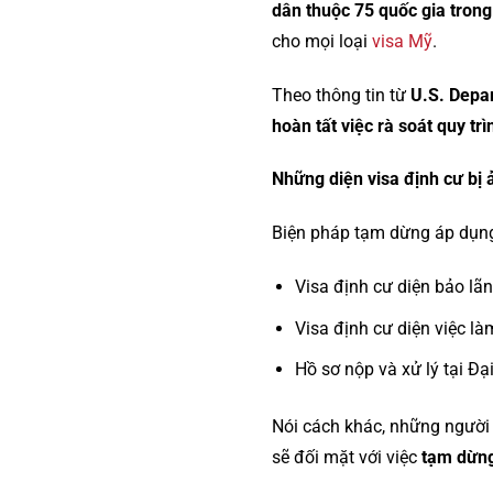
dân thuộc 75 quốc gia tron
cho mọi loại
visa Mỹ
.
Theo thông tin từ
U.S. Depa
hoàn tất việc rà soát quy tr
Những diện visa định cư bị
Biện pháp tạm dừng áp dụng
Visa định cư diện bảo lã
Visa định cư diện việc l
Hồ sơ nộp và xử lý tại Đ
Nói cách khác, những ngườ
sẽ đối mặt với việc
tạm dừng