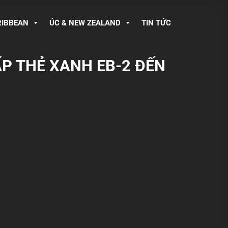
RIBBEAN
ÚC & NEW ZEALAND
TIN TỨC
ẤP THẺ XANH EB-2 ĐẾN