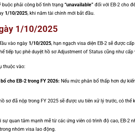
ỹ buộc phải công bố tình trạng
“unavailable”
đối với EB-2 cho đ
gày
1/10/2025
, khi năm tài chính mới bắt đầu.
ngày 1/10/2025
 đầu vào ngày
1/10/2025
, hạn ngạch visa diện EB-2 sẽ được cấp 
hể tiếp tục phê duyệt hồ sơ Adjustment of Status cũng như cấp 
ụ thuộc vào:
 bổ cho EB-2 trong FY 2026:
Nếu mức phân bổ thấp hơn dự kiến, 
 sơ đã nộp trong FY 2025 sẽ được ưu tiên xử lý trước, có thể k
 sự quan tâm mạnh mẽ từ các ứng viên có trình độ cao, EB-2 n
 trong nhóm visa lao động.