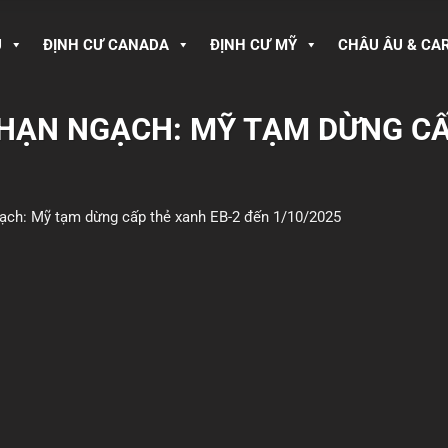
U
ĐỊNH CƯ CANADA
ĐỊNH CƯ MỸ
CHÂU ÂU & CA
T HẠN NGẠCH: MỸ TẠM DỪNG C
ngạch: Mỹ tạm dừng cấp thẻ xanh EB-2 đến 1/10/2025