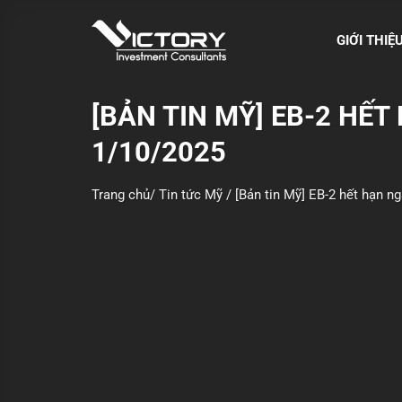
S
k
GIỚI THIỆ
i
p
t
[BẢN TIN MỸ] EB-2 HẾ
o
1/10/2025
c
o
n
Trang chủ
/
Tin tức Mỹ
/
[Bản tin Mỹ] EB-2 hết hạn 
t
e
n
t