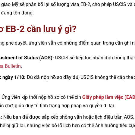
i giao Mỹ sẽ phân bổ lại số lượng visa EB-2, cho phép USCIS và 
ơ đang tồn đọng.
 EB-2 cần lưu ý gì?
ng phê duyệt, ứng viên vẫn có những điểm quan trọng cần ghi n
ustment of Status (AOS):
USCIS sẽ tiếp tục nhận đơn trong thá
sa Bulletin
.
c ngày 1/10:
Dù đã nộp hồ sơ đầy đủ, USCIS không thể cấp thẻ 
:
Ứng viên kịp thời nộp hồ sơ có thể xin
Giấy phép làm việc (EAD
úc chờ, giúp duy trì tình trạng hợp pháp và quyền đi lại.
:
Nếu bạn đã được sắp xếp phỏng vấn hoặc lịch điều trần AOS,
hể bị giữ lại, nhưng việc bỏ lỡ lịch hẹn có thể ảnh hưởng tiêu cự