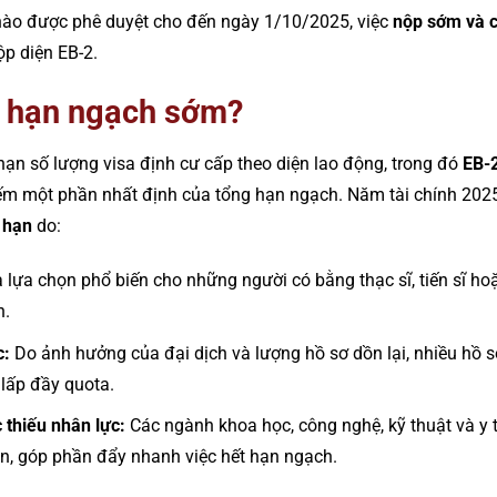
 nào được phê duyệt cho đến ngày 1/10/2025, việc
nộp sớm và c
ộp diện EB-2.
t hạn ngạch sớm?
hạn số lượng visa định cư cấp theo diện lao động, trong đó
EB-
ếm một phần nhất định của tổng hạn ngạch. Năm tài chính 2025
 hạn
do:
 lựa chọn phổ biến cho những người có bằng thạc sĩ, tiến sĩ hoặ
h.
c:
Do ảnh hưởng của đại dịch và lượng hồ sơ dồn lại, nhiều hồ s
lấp đầy quota.
c thiếu nhân lực:
Các ngành khoa học, công nghệ, kỹ thuật và y tế
n, góp phần đẩy nhanh việc hết hạn ngạch.