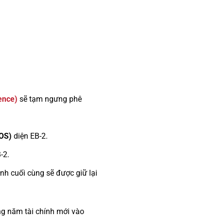
ence)
sẽ tạm ngưng phê
AOS)
diện EB-2.
-2.
nh cuối cùng sẽ được giữ lại
ng năm tài chính mới vào