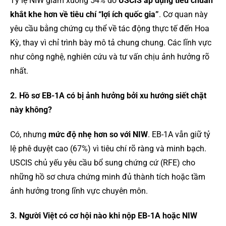
Tỷ lệ NIW giảm xuống 54% do
USCIS áp dụng tiêu chuẩn
khắt khe hơn về tiêu chí “lợi ích quốc gia”
. Cơ quan này
yêu cầu bằng chứng cụ thể về tác động thực tế đến Hoa
Kỳ, thay vì chỉ trình bày mô tả chung chung. Các lĩnh vực
như công nghệ, nghiên cứu và tư vấn chịu ảnh hưởng rõ
nhất.
2. Hồ sơ EB-1A có bị ảnh hưởng bởi xu hướng siết chặt
này không?
Có, nhưng
mức độ nhẹ hơn so với NIW
. EB-1A vẫn giữ tỷ
lệ phê duyệt cao (67%) vì tiêu chí rõ ràng và minh bạch.
USCIS chủ yếu yêu cầu bổ sung chứng cứ (RFE) cho
những hồ sơ chưa chứng minh đủ thành tích hoặc tầm
ảnh hưởng trong lĩnh vực chuyên môn.
3. Người Việt có cơ hội nào khi nộp EB-1A hoặc NIW