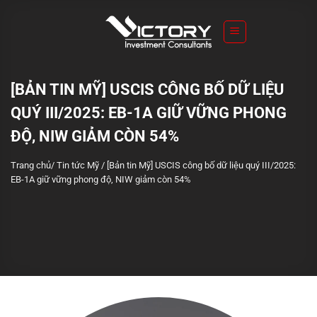
S
k
i
p
t
[BẢN TIN MỸ] USCIS CÔNG BỐ DỮ LIỆU
o
QUÝ III/2025: EB-1A GIỮ VỮNG PHONG
c
o
ĐỘ, NIW GIẢM CÒN 54%
n
Trang chủ
/
Tin tức Mỹ
/
[Bản tin Mỹ] USCIS công bố dữ liệu quý III/2025:
t
EB-1A giữ vững phong độ, NIW giảm còn 54%
e
n
t