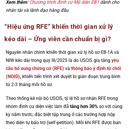
Xem thêm
:
Chương trình định cư Mỹ diện EB1
dành cho
nhân tài và lãnh đạo hàng đầu
“Hiệu ứng RFE” khiến thời gian xử lý
kéo dài – Ứng viên cần chuẩn bị gì?
Nguyên nhân chính khiến thời gian xử lý hồ sơ EB-1A và
NIW kéo dài trong quý III/2025 là do USCIS gia tăng
yêu
cầu bổ sung chứng cứ (RFE)
và
thông báo ý định từ chối
(NOID)
,
khiến tiến trình xét duyệt bị gián đoạn trung bình
từ 2-3 tháng mỗi hồ sơ.
Theo thống kê nội bộ USCIS, tỷ lệ hồ sơ nhận RFE trong
nhóm định cư diện việc làm đã
tăng hơn 30%
so với cùng
kỳ năm trước, đặc biệt tập trung ở các trường hợp nộp
theo diện tự bảo trợ (self-petition). Mỗi khi RFE được ban