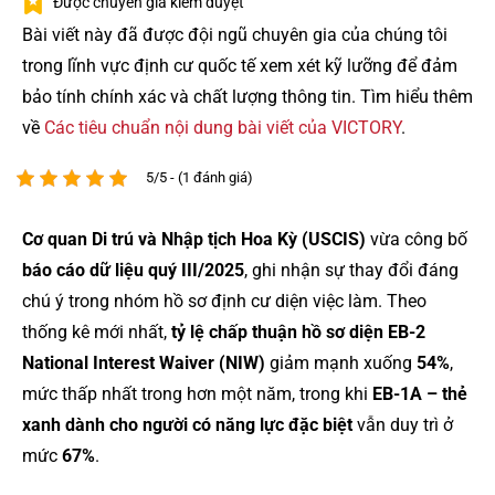
Được chuyên gia kiểm duyệt
Bài viết này đã được đội ngũ chuyên gia của chúng tôi
trong lĩnh vực định cư quốc tế xem xét kỹ lưỡng để đảm
bảo tính chính xác và chất lượng thông tin. Tìm hiểu thêm
về
Các tiêu chuẩn nội dung bài viết của VICTORY
.
5/5 - (1 đánh giá)
Cơ quan Di trú và Nhập tịch Hoa Kỳ (USCIS)
vừa công bố
báo cáo dữ liệu quý III/2025
, ghi nhận sự thay đổi đáng
chú ý trong nhóm hồ sơ định cư diện việc làm. Theo
thống kê mới nhất,
tỷ lệ chấp thuận hồ sơ diện EB-2
National Interest Waiver (NIW)
giảm mạnh xuống
54%
,
mức thấp nhất trong hơn một năm, trong khi
EB-1A – thẻ
xanh dành cho người có năng lực đặc biệt
vẫn duy trì ở
mức
67%
.