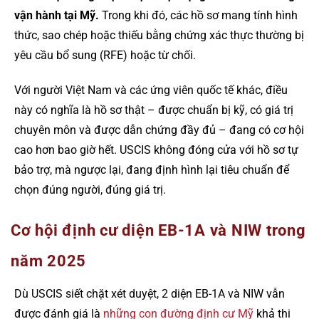
vận hành tại Mỹ.
Trong khi đó, các hồ sơ mang tính hình
thức, sao chép hoặc thiếu bằng chứng xác thực thường bị
yêu cầu bổ sung (RFE) hoặc từ chối.
Với người Việt Nam và các ứng viên quốc tế khác, điều
này có nghĩa là hồ sơ thật – được chuẩn bị kỹ, có giá trị
chuyên môn và được dẫn chứng đầy đủ – đang có cơ hội
cao hơn bao giờ hết. USCIS không đóng cửa với hồ sơ tự
bảo trợ, mà ngược lại, đang định hình lại tiêu chuẩn để
chọn đúng người, đúng giá trị.
Cơ hội định cư diện EB-1A và NIW trong
năm 2025
Dù USCIS siết chặt xét duyệt, 2 diện EB-1A và NIW vẫn
được đánh giá là
những con đường định cư Mỹ
khả thi