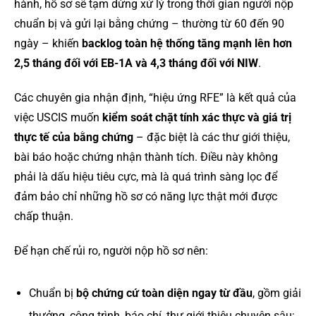
hành, hồ sơ sẽ tạm dừng xử lý trong thời gian người nộp
chuẩn bị và gửi lại bằng chứng – thường từ 60 đến 90
ngày – khiến
backlog toàn hệ thống tăng mạnh lên hơn
2,5 tháng đối với EB-1A và 4,3 tháng đối với NIW
.
Các chuyên gia nhận định, “hiệu ứng RFE” là kết quả của
việc USCIS muốn
kiểm soát chặt tính xác thực và giá trị
thực tế của bằng chứng
– đặc biệt là các thư giới thiệu,
bài báo hoặc chứng nhận thành tích. Điều này không
phải là dấu hiệu tiêu cực, mà là quá trình sàng lọc để
đảm bảo chỉ những hồ sơ có năng lực thật mới được
chấp thuận.
Để hạn chế rủi ro, người nộp hồ sơ nên:
Chuẩn bị
bộ chứng cứ toàn diện ngay từ đầu
, gồm giải
thưởng, công trình, báo chí, thư giới thiệu chuyên sâu;