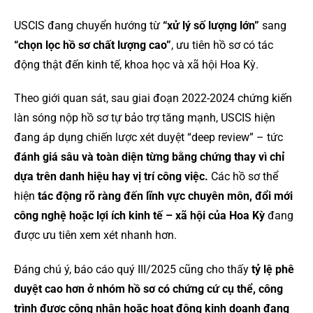
USCIS đang chuyển hướng từ
“xử lý số lượng lớn”
sang
“chọn lọc hồ sơ chất lượng cao”
, ưu tiên hồ sơ có tác
động thật đến kinh tế, khoa học và xã hội Hoa Kỳ.
Theo giới quan sát, sau giai đoạn 2022-2024 chứng kiến
làn sóng nộp hồ sơ tự bảo trợ tăng mạnh, USCIS hiện
đang áp dụng chiến lược xét duyệt “deep review” – tức
đánh giá sâu và toàn diện từng bằng chứng thay vì chỉ
dựa trên danh hiệu hay vị trí công việc.
Các hồ sơ thể
hiện
tác động rõ ràng đến lĩnh vực chuyên môn, đổi mới
công nghệ hoặc lợi ích kinh tế – xã hội của Hoa Kỳ
đang
được ưu tiên xem xét nhanh hơn.
Đáng chú ý, báo cáo quý III/2025 cũng cho thấy
tỷ lệ phê
duyệt cao hơn ở nhóm hồ sơ có chứng cứ cụ thể, công
trình được công nhận hoặc hoạt động kinh doanh đang