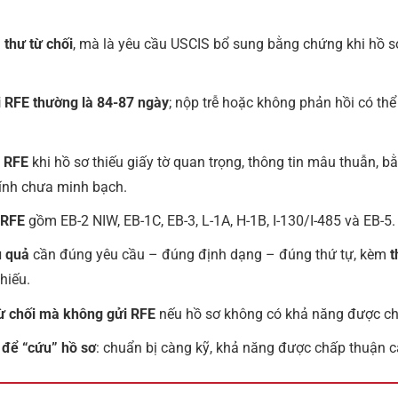
 thư từ chối
, mà là yêu cầu USCIS bổ sung bằng chứng khi hồ s
i RFE thường là 84-87 ngày
; nộp trễ hoặc không phản hồi có th
 RFE
khi hồ sơ thiếu giấy tờ quan trọng, thông tin mâu thuẫn, 
ính chưa minh bạch.
 RFE
gồm EB-2 NIW, EB-1C, EB-3, L-1A, H-1B, I-130/I-485 và EB-5.
u quả
cần đúng yêu cầu – đúng định dạng – đúng thứ tự, kèm
t
hiếu.
ừ chối mà không gửi RFE
nếu hồ sơ không có khả năng được chấ
i để “cứu” hồ sơ
: chuẩn bị càng kỹ, khả năng được chấp thuận c