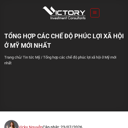
S
k
i
p
t
TỔNG HỢP CÁC CHẾ ĐỘ PHÚC LỢI XÃ HỘI
o
Ở MỸ MỚI NHẤT
c
o
Trang chủ
/
Tin tức Mỹ
/
Tổng hợp các chế độ phúc lợi xã hội ở Mỹ mới
n
nhất
t
e
n
t
Vicky Nguyễn
Cập nhật: 23/07/2026