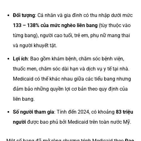
Đối tượng
: Cá nhân và gia đình có thu nhập dưới mức
133 – 138% của mức nghèo liên bang
(tùy thuộc vào
từng bang), người cao tuổi, trẻ em, phụ nữ mang thai
và người khuyết tật.
Lợi ích
: Bao gồm khám bệnh, chăm sóc bệnh viện,
thuốc men, chăm sóc dài hạn và dịch vụ y tế tại nhà.
Medicaid có thể khác nhau giữa các tiểu bang nhưng
đảm bảo những quyền lợi cơ bản theo quy định của
liên bang.
Số người tham gia
: Tính đến 2024, có khoảng
83 triệu
người
được bao phủ bởi Medicaid trên toàn nước Mỹ​.
Một số bang đã mở rộng chương trình Medicaid theo
Đạo