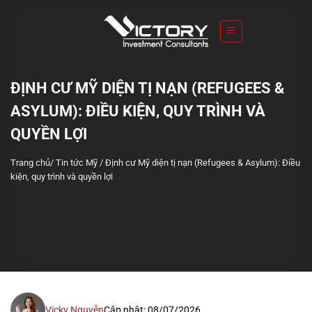
S
k
i
p
t
ĐỊNH CƯ MỸ DIỆN TỊ NẠN (REFUGEES &
o
ASYLUM): ĐIỀU KIỆN, QUY TRÌNH VÀ
c
o
QUYỀN LỢI
n
Trang chủ
/
Tin tức Mỹ
/
Định cư Mỹ diện tị nạn (Refugees & Asylum): Điều
t
kiện, quy trình và quyền lợi
e
n
t
Vicky Nguyễn
Cập nhật: 08/07/2026