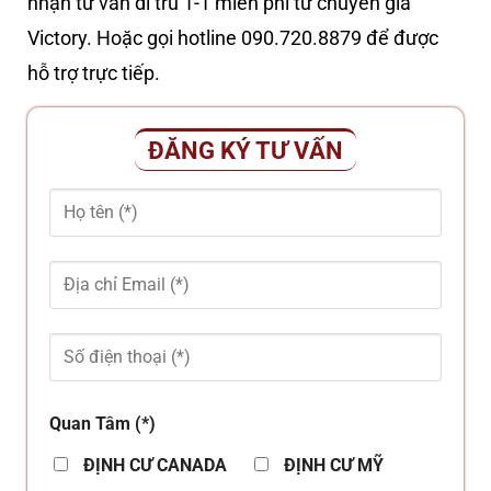
nhận tư vấn di trú 1-1 miễn phí từ chuyên gia
Victory. Hoặc gọi hotline 090.720.8879 để được
hỗ trợ trực tiếp.
ĐĂNG KÝ TƯ VẤN
Quan Tâm (*)
ĐỊNH CƯ CANADA
ĐỊNH CƯ MỸ