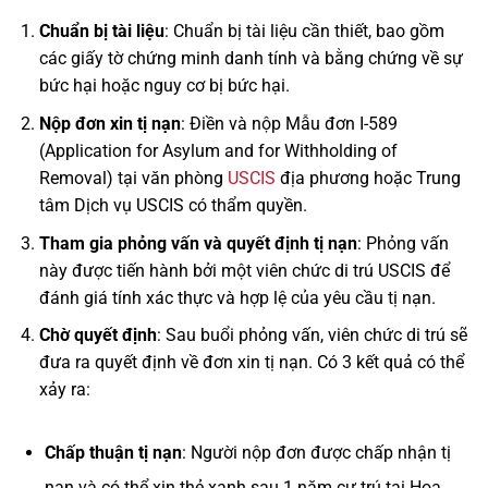
Chuẩn bị tài liệu
: Chuẩn bị tài liệu cần thiết, bao gồm
các giấy tờ chứng minh danh tính và bằng chứng về sự
bức hại hoặc nguy cơ bị bức hại.
Nộp đơn xin tị nạn
: Điền và nộp Mẫu đơn I-589
(Application for Asylum and for Withholding of
Removal) tại văn phòng
USCIS
địa phương hoặc Trung
tâm Dịch vụ USCIS có thẩm quyền.
Tham gia phỏng vấn và quyết định tị nạn
: Phỏng vấn
này được tiến hành bởi một viên chức di trú USCIS để
đánh giá tính xác thực và hợp lệ của yêu cầu tị nạn.
Chờ quyết định
: Sau buổi phỏng vấn, viên chức di trú sẽ
đưa ra quyết định về đơn xin tị nạn. Có 3 kết quả có thể
xảy ra:
Chấp thuận tị nạn
: Người nộp đơn được chấp nhận tị
nạn và có thể xin thẻ xanh sau 1 năm cư trú tại Hoa