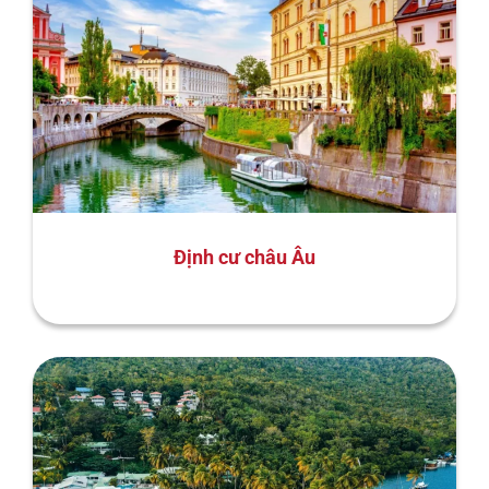
Định cư châu Âu