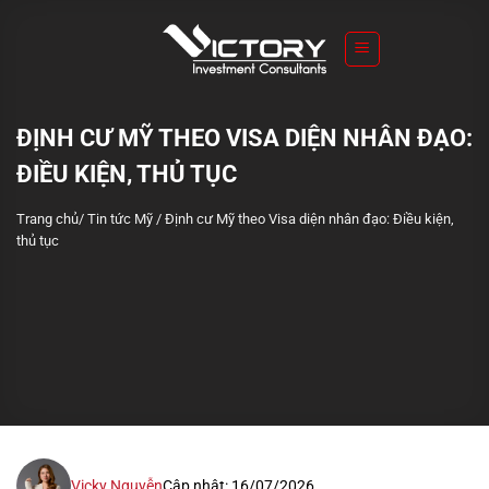
S
k
i
p
t
ĐỊNH CƯ MỸ THEO VISA DIỆN NHÂN ĐẠO:
o
ĐIỀU KIỆN, THỦ TỤC
c
o
Trang chủ
/
Tin tức Mỹ
/
Định cư Mỹ theo Visa diện nhân đạo: Điều kiện,
n
thủ tục
t
e
n
t
Vicky Nguyễn
Cập nhật: 16/07/2026