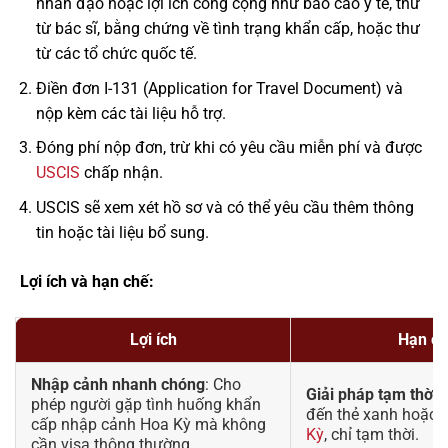
nhân đạo hoặc lợi ích công cộng như báo cáo y tế, thư
từ bác sĩ, bằng chứng về tình trạng khẩn cấp, hoặc thư
từ các tổ chức quốc tế.
Điền đơn I-131 (Application for Travel Document) và
nộp kèm các tài liệu hỗ trợ.
Đóng phí nộp đơn, trừ khi có yêu cầu miễn phí và được
USCIS
chấp nhận.
USCIS sẽ xem xét hồ sơ và có thể yêu cầu thêm thông
tin hoặc tài liệu bổ sung.
Lợi ích và hạn chế:
Lợi ích
Hạn c
Nhập cảnh nhanh chóng
: Cho
Giải pháp tạm thời
:
phép người gặp tình huống khẩn
đến thẻ xanh hoặc
cấp nhập cảnh Hoa Kỳ mà không
Kỳ
, chỉ tạm thời.
cần visa thông thường.