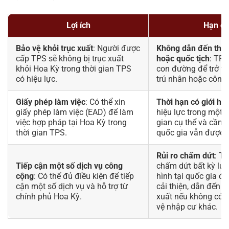
Lợi ích
Hạn c
Bảo vệ khỏi trục xuất
: Người được
Không dẫn đến thườ
cấp TPS sẽ không bị trục xuất
hoặc quốc tịch
: TPS
khỏi Hoa Kỳ trong thời gian TPS
con đường để trở t
có hiệu lực.
trú nhân hoặc công
Giấy phép làm việc
: Có thể xin
Thời hạn có giới hạ
giấy phép làm việc (EAD) để làm
hiệu lực trong một 
việc hợp pháp tại Hoa Kỳ trong
gian cụ thể và cần 
thời gian TPS.
quốc gia vẫn được c
Rủi ro chấm dứt
: TP
Tiếp cận một số dịch vụ công
chấm dứt bất kỳ lúc
cộng
: Có thể đủ điều kiện để tiếp
hình tại quốc gia đư
cận một số dịch vụ và hỗ trợ từ
cải thiện, dẫn đến n
chính phủ Hoa Kỳ.
xuất nếu không có 
vệ nhập cư khác.