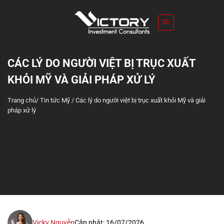
S
k
i
p
t
CÁC LÝ DO NGƯỜI VIỆT BỊ TRỤC XUẤT
o
KHỎI MỸ VÀ GIẢI PHÁP XỬ LÝ
c
o
Trang chủ
/
Tin tức Mỹ
/
Các lý do người việt bị trục xuất khỏi Mỹ và giải
n
pháp xử lý
t
e
n
t
Vicky Nguyễn
Cập nhật: 16/07/2026