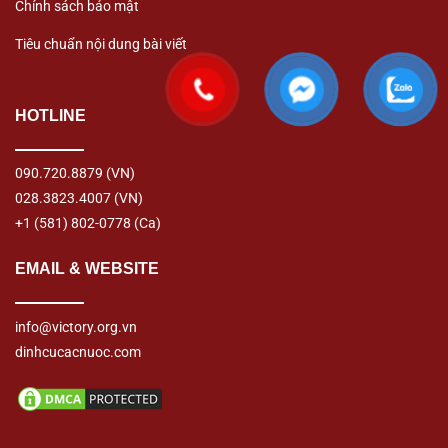
Chính sách bảo mật
Tiêu chuẩn nội dung bài viết
HOTLINE
090.720.8879
(VN)
028.3823.4007
(VN)
+1 (581) 802-0778
(Ca)
EMAIL & WEBSITE
info@victory.org.vn
dinhcucacnuoc.com