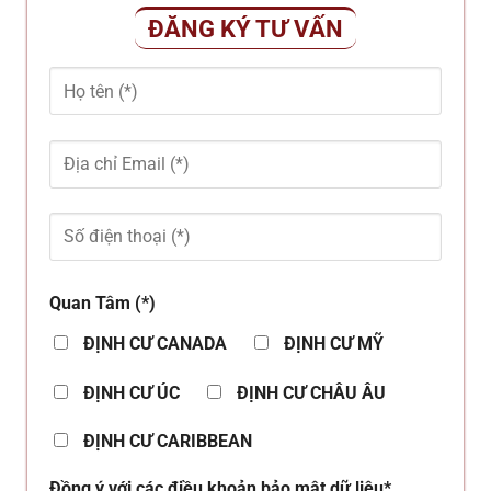
ĐĂNG KÝ TƯ VẤN
Quan Tâm (*)
ĐỊNH CƯ CANADA
ĐỊNH CƯ MỸ
ĐỊNH CƯ ÚC
ĐỊNH CƯ CHÂU ÂU
ĐỊNH CƯ CARIBBEAN
Đồng ý với các điều khoản bảo mật dữ liệu*