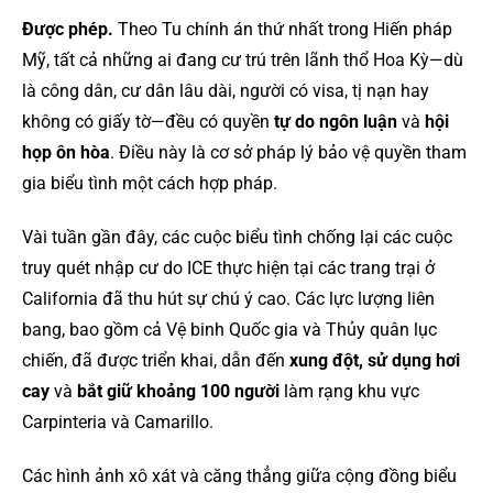
Được phép.
Theo Tu chính án thứ nhất trong Hiến pháp
Mỹ, tất cả những ai đang cư trú trên lãnh thổ Hoa Kỳ—dù
là công dân, cư dân lâu dài, người có visa, tị nạn hay
không có giấy tờ—đều có quyền
tự do ngôn luận
và
hội
họp ôn hòa
. Điều này là cơ sở pháp lý bảo vệ quyền tham
gia biểu tình một cách hợp pháp.
Vài tuần gần đây, các cuộc biểu tình chống lại các cuộc
truy quét nhập cư do ICE thực hiện tại các trang trại ở
California đã thu hút sự chú ý cao. Các lực lượng liên
bang, bao gồm cả Vệ binh Quốc gia và Thủy quân lục
chiến, đã được triển khai, dẫn đến
xung đột, sử dụng hơi
cay
và
bắt giữ khoảng 100 người
làm rạng khu vực
Carpinteria và Camarillo.
Các hình ảnh xô xát và căng thẳng giữa cộng đồng biểu