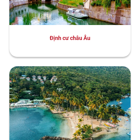
Định cư châu Âu