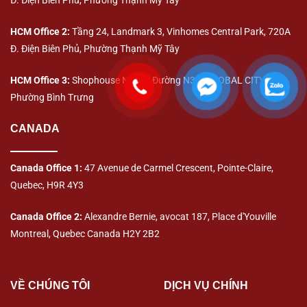
Đ. Điện Biên Phủ, Phường Thạnh Mỹ Tây
HCM Office 2:
Tầng 24, Landmark 3, Vinhomes Central Park, 720A
Đ. Điện Biên Phủ, Phường Thạnh Mỹ Tây
HCM Office 3:
Shophouse No.73, Đường N3C, GLOBAL CITY,
Phường Bình Trưng
CANADA
Canada Office 1:
47 Avenue de Carmel Crescent, Pointe-Claire,
Quebec, H9R 4Y3
Canada Office 2:
Alexandre Bernie, avocat 187, Place d'Youville
Montreal, Quebec Canada H2Y 2B2
VỀ CHÚNG TÔI
DỊCH VỤ CHÍNH