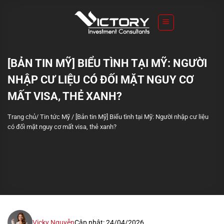
S
k
i
p
t
[BẢN TIN MỸ] BIỂU TÌNH TẠI MỸ: NGƯỜI
o
NHẬP CƯ LIỆU CÓ ĐỐI MẶT NGUY CƠ
c
o
MẤT VISA, THẺ XANH?
n
Trang chủ
/
Tin tức Mỹ
/
[Bản tin Mỹ] Biểu tình tại Mỹ: Người nhập cư liệu
t
có đối mặt nguy cơ mất visa, thẻ xanh?
e
n
t
Vicky Nguyễn
Cập nhật: 24/04/2026