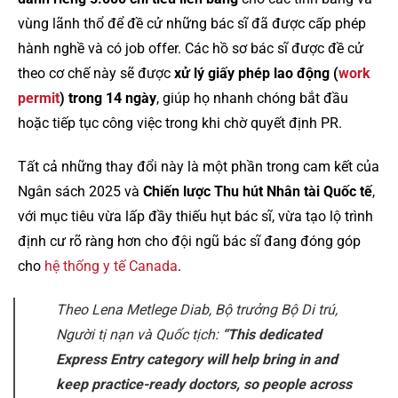
vùng lãnh thổ để đề cử những bác sĩ đã được cấp phép
hành nghề và có job offer. Các hồ sơ bác sĩ được đề cử
theo cơ chế này sẽ được
xử lý giấy phép lao động (
work
permit
) trong 14 ngày
, giúp họ nhanh chóng bắt đầu
hoặc tiếp tục công việc trong khi chờ quyết định PR.
Tất cả những thay đổi này là một phần trong cam kết của
Ngân sách 2025 và
Chiến lược Thu hút Nhân tài Quốc tế
,
với mục tiêu vừa lấp đầy thiếu hụt bác sĩ, vừa tạo lộ trình
định cư rõ ràng hơn cho đội ngũ bác sĩ đang đóng góp
cho
hệ thống y tế Canada
.
Theo Lena Metlege Diab, Bộ trưởng Bộ Di trú,
Người tị nạn và Quốc tịch:
“This dedicated
Express Entry category will help bring in and
keep practice-ready doctors, so people across