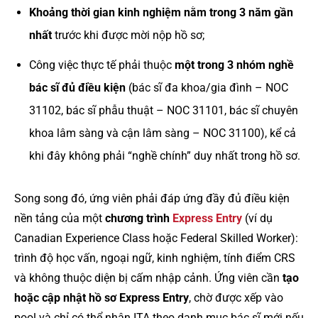
Khoảng thời gian kinh nghiệm nằm trong 3 năm gần
nhất
trước khi được mời nộp hồ sơ;
Công việc thực tế phải thuộc
một trong 3 nhóm nghề
bác sĩ đủ điều kiện
(bác sĩ đa khoa/gia đình – NOC
31102, bác sĩ phẫu thuật – NOC 31101, bác sĩ chuyên
khoa lâm sàng và cận lâm sàng – NOC 31100), kể cả
khi đây không phải “nghề chính” duy nhất trong hồ sơ.
Song song đó, ứng viên phải đáp ứng đầy đủ điều kiện
nền tảng của một
chương trình
Express Entry
(ví dụ
Canadian Experience Class hoặc Federal Skilled Worker):
trình độ học vấn, ngoại ngữ, kinh nghiệm, tính điểm CRS
và không thuộc diện bị cấm nhập cảnh. Ứng viên cần
tạo
hoặc cập nhật hồ sơ Express Entry
, chờ được xếp vào
pool và chỉ có thể nhận ITA theo danh mục bác sĩ mới nếu