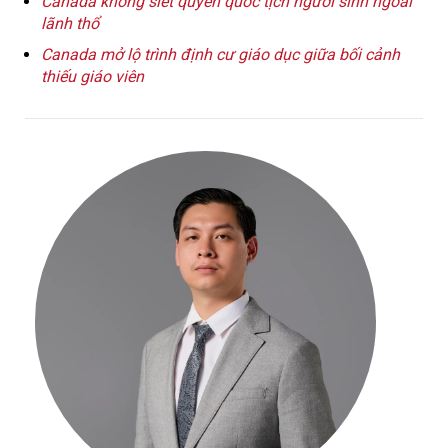
Canada không siết quyền quốc tịch người sinh ngoài
lãnh thổ
Canada mở lộ trình định cư giáo dục giữa bối cảnh
thiếu giáo viên