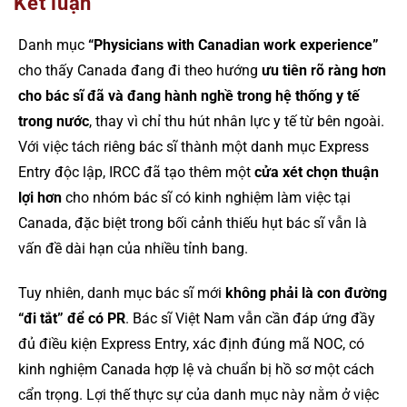
Kết luận
Danh mục
“Physicians with Canadian work experience”
cho thấy Canada đang đi theo hướng
ưu tiên rõ ràng hơn
cho bác sĩ đã và đang hành nghề trong hệ thống y tế
trong nước
, thay vì chỉ thu hút nhân lực y tế từ bên ngoài.
Với việc tách riêng bác sĩ thành một danh mục Express
Entry độc lập, IRCC đã tạo thêm một
cửa xét chọn thuận
lợi hơn
cho nhóm bác sĩ có kinh nghiệm làm việc tại
Canada, đặc biệt trong bối cảnh thiếu hụt bác sĩ vẫn là
vấn đề dài hạn của nhiều tỉnh bang.
Tuy nhiên, danh mục bác sĩ mới
không phải là con đường
“đi tắt” để có PR
. Bác sĩ Việt Nam vẫn cần đáp ứng đầy
đủ điều kiện Express Entry, xác định đúng mã NOC, có
kinh nghiệm Canada hợp lệ và chuẩn bị hồ sơ một cách
cẩn trọng. Lợi thế thực sự của danh mục này nằm ở việc