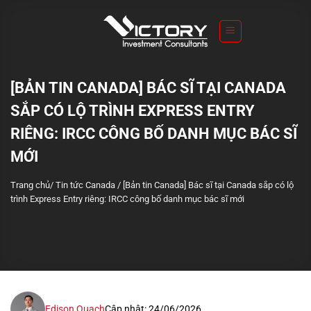
S
k
i
p
t
[BẢN TIN CANADA] BÁC SĨ TẠI CANADA
o
SẮP CÓ LỘ TRÌNH EXPRESS ENTRY
c
o
RIÊNG: IRCC CÔNG BỐ DANH MỤC BÁC SĨ
n
MỚI
t
e
Trang chủ
/
Tin tức Canada
/
[Bản tin Canada] Bác sĩ tại Canada sắp có lộ
n
trình Express Entry riêng: IRCC công bố danh mục bác sĩ mới
t
Edison Quach
Cập nhật: 24/06/2026