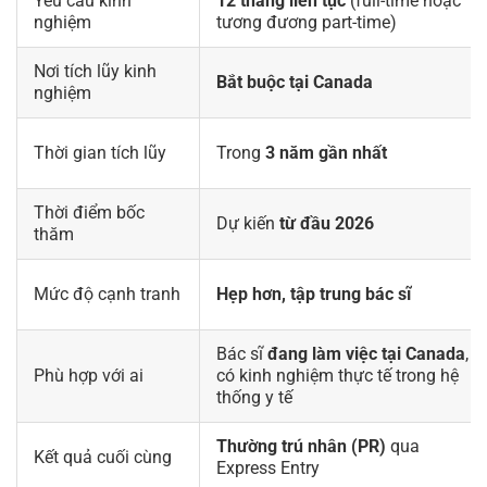
Yêu cầu kinh
12 tháng liên tục
(full-time hoặc
nghiệm
tương đương part-time)
Nơi tích lũy kinh
Bắt buộc tại Canada
nghiệm
Thời gian tích lũy
Trong
3 năm gần nhất
Thời điểm bốc
Dự kiến
từ đầu 2026
thăm
Mức độ cạnh tranh
Hẹp hơn, tập trung bác sĩ
Bác sĩ
đang làm việc tại Canada
,
Phù hợp với ai
có kinh nghiệm thực tế trong hệ
thống y tế
Thường trú nhân (PR)
qua
Kết quả cuối cùng
Express Entry