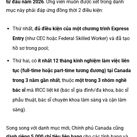
từ đầu năm 2026
. Ứng viên muốn được xét trong danh
mục này phải đáp ứng đồng thời 2 điều kiện:
Thứ nhất,
đủ điều kiện của một chương trình Express
Entry
(như CEC hoặc Federal Skilled Worker) và đã tạo
hồ sơ trong pool;
Thứ hai, có
ít nhất 12 tháng kinh nghiệm làm việc liên
tục (full-time hoặc part-time tương đương) tại Canada
trong 3 năm gần nhất
, thuộc
một trong 3 nhóm nghề
bác sĩ
mà IRCC liệt kê (bác sĩ gia đình/đa khoa, bác sĩ
phẫu thuật, bác sĩ chuyên khoa lâm sàng và cận lâm
sàng).
Song song với danh mục mới, Chính phủ Canada cũng
dành riêng 5.000 chỉ tiêu liên bang
cho các tỉnh bang và