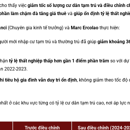
cho thấy việc
giảm tốc số lượng cư dân tạm trú và điều chỉnh ch
 phần làm chậm đà tăng giá thuê
và
giúp ổn định tỷ lệ thất ngh
nci
(Chuyên gia kinh tế trưởng) và
Marc Ercolao
thực hiện:
gười mới nhập cư tạm trú và thường trú đã giúp
giảm khoảng 36
 nhận
tỷ lệ thất nghiệp thấp hơn gần 1 điểm phần trăm
so với dự
oạn 2022-2023.
hi tiêu hộ gia đình vẫn duy trì ổn định
, không giảm theo tốc độ
hất ở các khu vực từng có tỷ lệ cư dân tạm trú cao, nơi áp lực 
Trước điều chỉnh
Sau điều chỉnh (2024-20