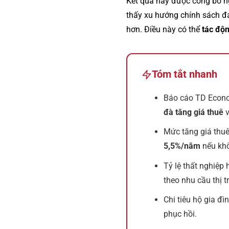
Kết quả này được công bố ng
thấy xu hướng chính sách đ
hơn. Điều này có thể
tác độn
Tóm tắt nhanh
Báo cáo TD Econo
đà tăng giá thuê
v
Mức tăng giá thuê
5,5%/năm
nếu khô
Tỷ lệ thất nghiệp 
theo nhu cầu thị t
Chi tiêu hộ gia đì
phục hồi.