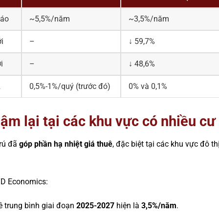
báo
~5,5%/năm
~3,5%/năm
i
–
↓ 59,7%
i
–
↓ 48,6%
2
0,5%-1%/quý (trước đó)
0% và 0,1%
ậm lại tại các khu vực có nhiều cư
trú đã
góp phần hạ nhiệt giá thuê
, đặc biệt tại các khu vực đô th
 TD Economics:
 trung bình giai đoạn
2025-2027
hiện là
3,5%/năm
.