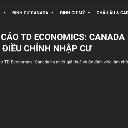
U
ĐỊNH CƯ CANADA
ĐỊNH CƯ MỸ
CHÂU ÂU & CA
 CÁO TD ECONOMICS: CANADA 
 ĐIỀU CHỈNH NHẬP CƯ
áo TD Economics: Canada hạ nhiệt giá thuê và ổn định việc làm nhờ