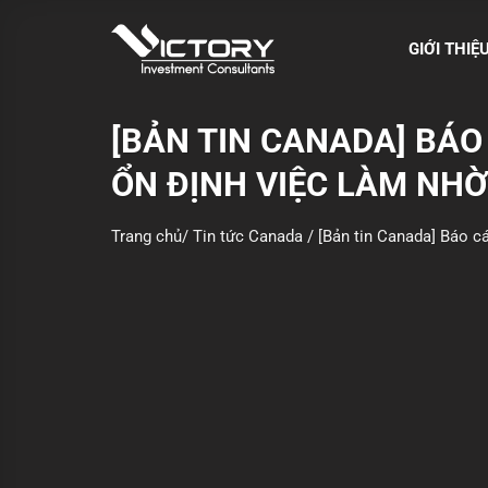
S
k
GIỚI THIỆ
i
p
t
[BẢN TIN CANADA] BÁO
o
ỔN ĐỊNH VIỆC LÀM NHỜ
c
o
n
Trang chủ
/
Tin tức Canada
/
[Bản tin Canada] Báo c
t
e
n
t