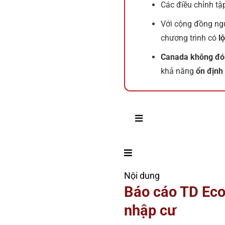
Các điều chỉnh tậ
Với cộng đồng ngư
chương trình có
l
Canada không đón
khả năng
ổn định 
Nội dung
Báo cáo TD Econ
nhập cư