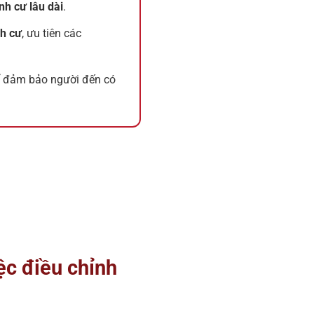
nh cư lâu dài
.
nh cư
, ưu tiên các
 đảm bảo người đến có
ệc điều chỉnh