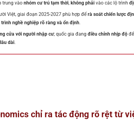
p trung vào
nhóm cư trú tạm thời
,
không phải
vào các lộ trình
đị
ời Việt, giai đoạn 2025-2027 phù hợp để
rà soát chiến lược đị
ộ trình nghề nghiệp rõ ràng và ổn định
.
g cửa với người nhập cư
; quốc gia đang
điều chỉnh nhịp độ
để
lâu dài
.
omics chỉ ra tác động rõ rệt từ vi