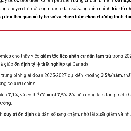
ay trước thời điểm Chính phủ Liên bang chuẩn bị trình
Kế hoạ
ang chuyển từ mở rộng nhanh dân số sang điều chỉnh tốc độ nh
g đến thời gian xử lý hồ sơ và chiến lược chọn chương trình đị
mics cho thấy việc
giảm tốc tiếp nhận cư dân tạm trú
trong 20
à giúp
ổn định tỷ lệ thất nghiệp
tại Canada.
 trung bình giai đoạn 2025-2027 dự kiến khoảng
3,5%/năm
, th
ng có điều chỉnh.
hiện
7,1%
, và có thể đã
vượt 7,5%-8%
nếu dòng lao động mới kh
rường.
nh
duy trì ổn định
dù dân số tăng chậm, nhờ lãi suất giảm và nhu