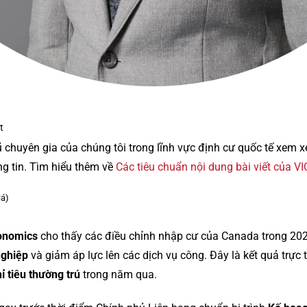
t
ũ chuyên gia của chúng tôi trong lĩnh vực định cư quốc tế xem 
ng tin. Tìm hiểu thêm về
Các tiêu chuẩn nội dung bài viết của V
iá)
onomics
cho thấy các điều chỉnh nhập cư của Canada trong 2
nghiệp
và giảm áp lực lên các dịch vụ công. Đây là kết quả trực t
ỉ tiêu thường trú
trong năm qua.