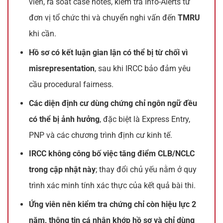
viên, rà soát case notes, kiểm tra Info-Alerts từ
đơn vị tổ chức thi và chuyển nghi vấn đến
TMRU
khi cần.
Hồ sơ có kết luận gian lận có thể bị từ chối vì
misrepresentation
, sau khi IRCC bảo đảm yêu
cầu procedural fairness.
Các diện định cư dùng chứng chỉ ngôn ngữ đều
có thể bị ảnh hưởng
, đặc biệt là Express Entry,
PNP và các chương trình định cư kinh tế.
IRCC không công bố việc tăng điểm CLB/NCLC
trong cập nhật này
; thay đổi chủ yếu nằm ở quy
trình xác minh tính xác thực của kết quả bài thi.
Ứng viên nên kiểm tra chứng chỉ còn hiệu lực 2
năm, thông tin cá nhân khớp hồ sơ và chỉ dùng