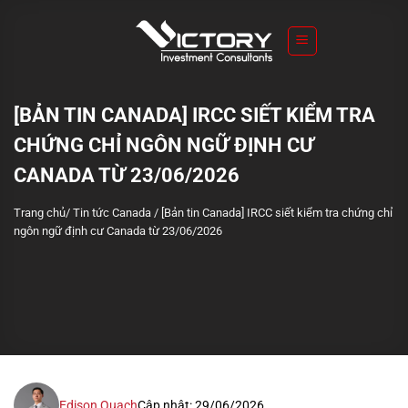
S
k
i
p
t
[BẢN TIN CANADA] IRCC SIẾT KIỂM TRA
o
CHỨNG CHỈ NGÔN NGỮ ĐỊNH CƯ
c
o
CANADA TỪ 23/06/2026
n
Trang chủ
/
Tin tức Canada
/
[Bản tin Canada] IRCC siết kiểm tra chứng chỉ
t
ngôn ngữ định cư Canada từ 23/06/2026
e
n
t
Edison Quach
Cập nhật: 29/06/2026