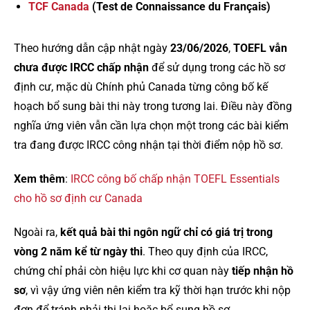
TCF Canada
(Test de Connaissance du Français)
Theo hướng dẫn cập nhật ngày
23/06/2026
,
TOEFL vẫn
chưa được IRCC chấp nhận
để sử dụng trong các hồ sơ
định cư, mặc dù Chính phủ Canada từng công bố kế
hoạch bổ sung bài thi này trong tương lai. Điều này đồng
nghĩa ứng viên vẫn cần lựa chọn một trong các bài kiểm
tra đang được IRCC công nhận tại thời điểm nộp hồ sơ.
Xem thêm
:
IRCC công bố chấp nhận TOEFL Essentials
cho hồ sơ định cư Canada
Ngoài ra,
kết quả bài thi ngôn ngữ chỉ có giá trị trong
vòng 2 năm kể từ ngày thi
. Theo quy định của IRCC,
chứng chỉ phải còn hiệu lực khi cơ quan này
tiếp nhận hồ
sơ
, vì vậy ứng viên nên kiểm tra kỹ thời hạn trước khi nộp
đơn để tránh phải thi lại hoặc bổ sung hồ sơ.