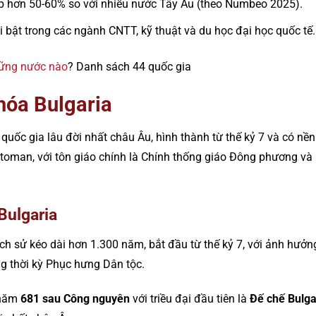
p hơn 50-60% so với nhiều nước Tây Âu (theo Numbeo 2025).
 bật trong các ngành CNTT, kỹ thuật và du học đại học quốc tế.
ững nước nào
? Danh sách 44 quốc gia
hóa Bulgaria
 quốc gia lâu đời nhất châu Âu, hình thành từ thế kỷ 7 và có n
oman, với tôn giáo chính là Chính thống giáo Đông phương và n
Bulgaria
lịch sử kéo dài hơn 1.300 năm, bắt đầu từ thế kỷ 7, với ảnh hưở
g thời kỳ Phục hưng Dân tộc.
 năm
681 sau Công nguyên
với triều đại đầu tiên là
Đế chế Bulga