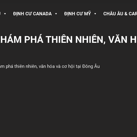
U
ĐỊNH CƯ CANADA
ĐỊNH CƯ MỸ
CHÂU ÂU & CA
HÁM PHÁ THIÊN NHIÊN, VĂN H
m phá thiên nhiên, văn hóa và cơ hội tại Đông Âu