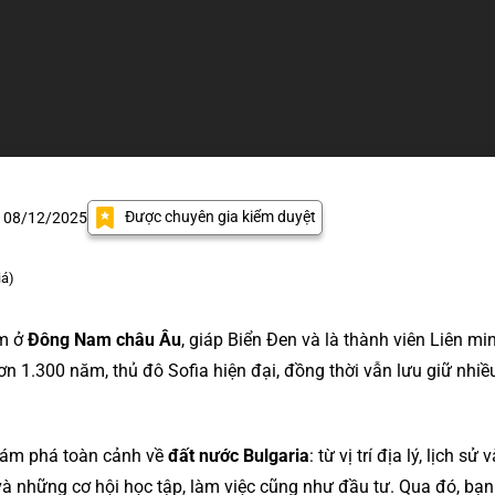
Được chuyên gia kiểm duyệt
: 08/12/2025
iá)
ằm ở
Đông Nam châu Âu
, giáp Biển Đen và là thành viên Liên m
ơn 1.300 năm, thủ đô Sofia hiện đại, đồng thời vẫn lưu giữ nhi
khám phá toàn cảnh về
đất nước Bulgaria
: từ vị trí địa lý, lịch s
và những cơ hội học tập, làm việc cũng như đầu tư. Qua đó, bạn 