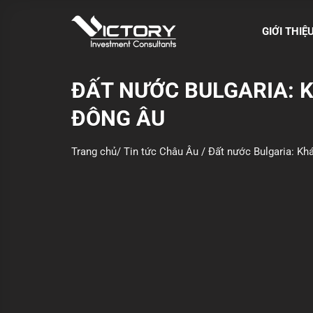
S
k
GIỚI THIỆ
i
p
t
ĐẤT NƯỚC BULGARIA: K
o
ĐÔNG ÂU
c
o
n
Trang chủ
/
Tin tức Châu Âu
/
Đất nước Bulgaria: Khá
t
e
n
t