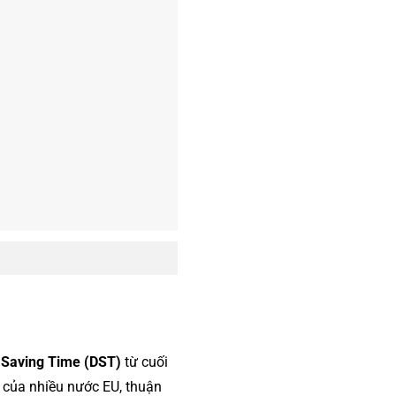
 Saving Time (DST)
từ cuối
i của nhiều nước EU, thuận