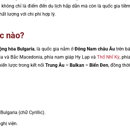
không chỉ là điểm đến du lịch hấp dẫn mà còn là quốc gia tiề
t lượng với chi phí hợp lý.
ớc nào?
ộng hòa Bulgaria
, là quốc gia nằm ở
Đông Nam châu Âu
trên bá
bia và Bắc Macedonia, phía nam giáp Hy Lạp và
Thổ Nhĩ Kỳ
, ph
chiến lược trong kết nối
Trung Âu – Balkan – Biển Đen
, đồng thờ
Bulgaria (chữ Cyrillic).
ghị viện.