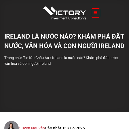
S
k
i
p
t
IRELAND LÀ NƯỚC NÀO? KHÁM PHÁ ĐẤT
o
NƯỚC, VĂN HÓA VÀ CON NGƯỜI IRELAND
c
o
Trang chủ
/
Tin tức Châu Âu
/
Ireland là nước nào? Khám phá đất nước,
n
văn hóa và con người Ireland
t
e
n
t
Quyên Nguyễn
Cập nhật: 03/12/2025