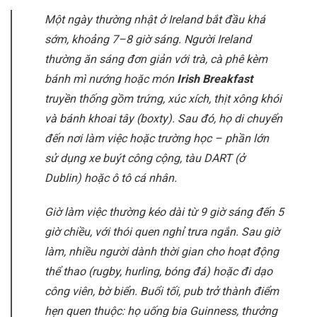
Một ngày thường nhật ở Ireland bắt đầu khá
sớm, khoảng 7–8 giờ sáng. Người Ireland
thường ăn sáng đơn giản với trà, cà phê kèm
bánh mì nướng hoặc món
Irish Breakfast
truyền thống gồm trứng, xúc xích, thịt xông khói
và bánh khoai tây (
boxty
). Sau đó, họ di chuyển
đến nơi làm việc hoặc trường học – phần lớn
sử dụng xe buýt công cộng, tàu DART (ở
Dublin) hoặc ô tô cá nhân.
Giờ làm việc thường kéo dài từ 9 giờ sáng đến 5
giờ chiều, với thói quen nghỉ trưa ngắn. Sau giờ
làm, nhiều người dành thời gian cho hoạt động
thể thao (rugby, hurling, bóng đá) hoặc đi dạo
công viên, bờ biển. Buổi tối, pub trở thành điểm
hẹn quen thuộc: họ uống bia Guinness, thưởng