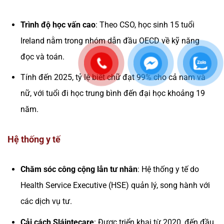
Trình độ học vấn cao
: Theo CSO, học sinh 15 tuổi
Ireland nằm trong nhóm dẫn đầu OECD về kỹ năng
đọc và toán.
Tính đến 2025, tỷ lệ biết chữ đạt 99% cho cả nam và
nữ, với tuổi đi học trung bình đến đại học khoảng 19
năm.
Hệ thống y tế
Chăm sóc công cộng lẫn tư nhân
: Hệ thống y tế do
Health Service Executive (HSE) quản lý, song hành với
các dịch vụ tư.
Cải cách Sláintecare
: Được triển khai từ 2020, đến đầu