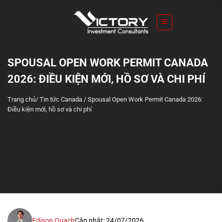
S
k
i
p
t
SPOUSAL OPEN WORK PERMIT CANADA
o
2026: ĐIỀU KIỆN MỚI, HỒ SƠ VÀ CHI PHÍ
c
o
Trang chủ
/
Tin tức Canada
/
Spousal Open Work Permit Canada 2026:
n
Điều kiện mới, hồ sơ và chi phí
t
e
n
t
Edison Quach
Cập nhật: 24/07/2026