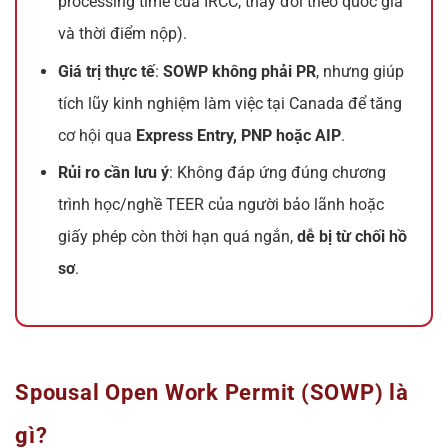
processing time của IRCC, thay đổi theo quốc gia
và thời điểm nộp).
Giá trị thực tế
:
SOWP không phải PR
, nhưng giúp
tích lũy kinh nghiệm làm việc tại Canada để tăng
cơ hội qua
Express Entry, PNP hoặc AIP
.
Rủi ro cần lưu ý
: Không đáp ứng đúng chương
trình học/nghề TEER của người bảo lãnh hoặc
giấy phép còn thời hạn quá ngắn,
dễ bị từ chối hồ
sơ
.
Spousal Open Work Permit (SOWP) là
gì?