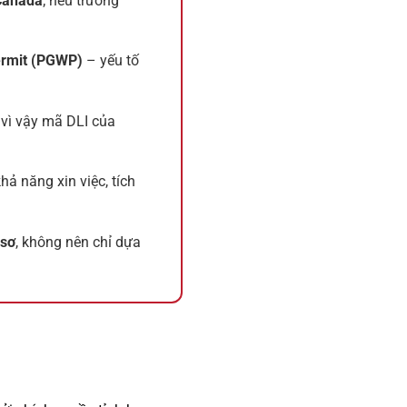
 Canada
; nếu trường
ermit (PGWP)
– yếu tố
, vì vậy mã DLI của
hả năng xin việc, tích
 sơ
, không nên chỉ dựa