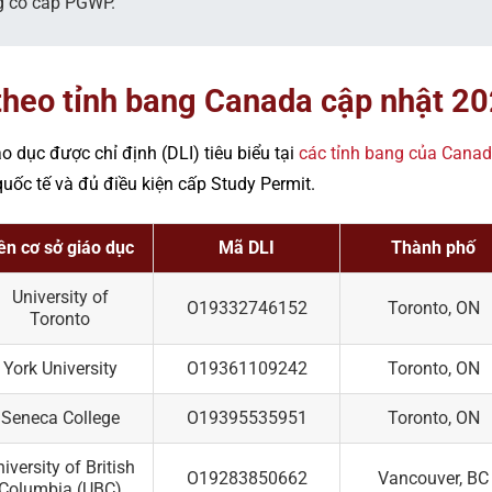
ng có cấp PGWP.
theo tỉnh bang Canada cập nhật 2
o dục được chỉ định (DLI) tiêu biểu tại
các tỉnh bang của Cana
uốc tế và đủ điều kiện cấp Study Permit.
ên cơ sở giáo dục
Mã DLI
Thành phố
University of
O19332746152
Toronto, ON
Toronto
York University
O19361109242
Toronto, ON
Seneca College
O19395535951
Toronto, ON
iversity of British
O19283850662
Vancouver, BC
Columbia (UBC)