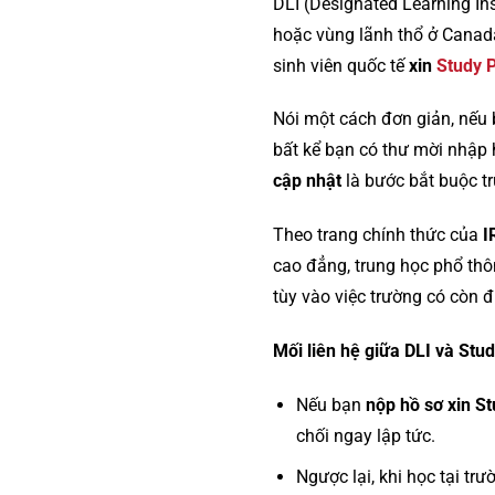
DLI (Designated Learning Ins
hoặc vùng lãnh thổ ở Canada
sinh viên quốc tế
xin
Study 
Nói một cách đơn giản, nếu
bất kể bạn có thư mời nhập h
cập nhật
là bước bắt buộc tr
Theo trang chính thức của
I
cao đẳng, trung học phổ th
tùy vào việc trường có còn đ
Mối liên hệ giữa DLI và Stu
Nếu bạn
nộp hồ sơ xin S
chối ngay lập tức.
Ngược lại, khi học tại tr