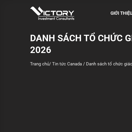
S
k
GIỚI THIỆ
i
p
t
DANH SÁCH TỔ CHỨC GI
o
2026
c
o
n
Trang chủ
/
Tin tức Canada
/
Danh sách tổ chức giáo
t
e
n
t