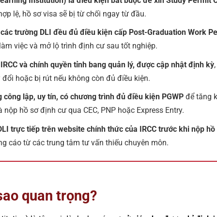
earning Institution) là điều kiện bắt buộc để xin Study Permit
p lệ, hồ sơ visa sẽ bị từ chối ngay từ đầu.
ả các trường DLI đều đủ điều kiện cấp Post-Graduation Work P
 làm việc và mở lộ trình định cư sau tốt nghiệp.
IRCC và chính quyền tỉnh bang quản lý, được cập nhật định kỳ
 đổi hoặc bị rút nếu không còn đủ điều kiện.
g công lập, uy tín, có chương trình đủ điều kiện PGWP
để tăng k
à nộp hồ sơ định cư qua CEC, PNP hoặc Express Entry.
LI trực tiếp trên website chính thức của IRCC trước khi nộp hồ
ng cáo từ các trung tâm tư vấn thiếu chuyên môn.
 sao quan trọng?