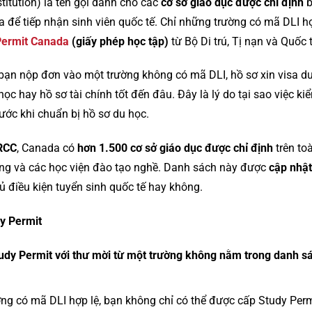
titution) là tên gọi dành cho các
cơ sở giáo dục được chỉ định
b
 để tiếp nhận sinh viên quốc tế. Chỉ những trường có mã DLI hợ
Permit Canada
(giấy phép học tập)
từ Bộ Di trú, Tị nạn và Quốc 
 bạn nộp đơn vào một trường không có mã DLI, hồ sơ xin visa 
ọc hay hồ sơ tài chính tốt đến đâu. Đây là lý do tại sao việc ki
ước khi chuẩn bị hồ sơ du học.
RCC
, Canada có
hơn 1.500 cơ sở giáo dục được chỉ định
trên to
ông và các học viện đào tạo nghề. Danh sách này được
cập nhật
ủ điều kiện tuyển sinh quốc tế hay không.
dy Permit
tudy Permit với thư mời từ một trường không nằm trong danh s
ường có mã DLI hợp lệ, bạn không chỉ có thể được cấp Study Per