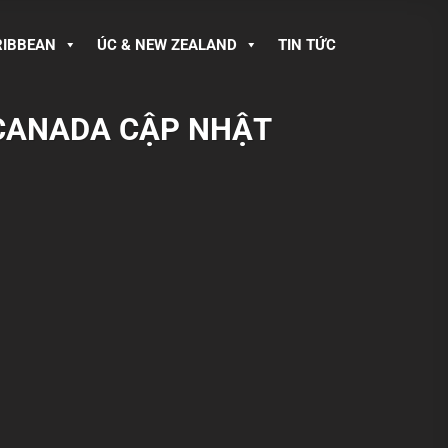
RIBBEAN
ÚC & NEW ZEALAND
TIN TỨC
 CANADA CẬP NHẬT