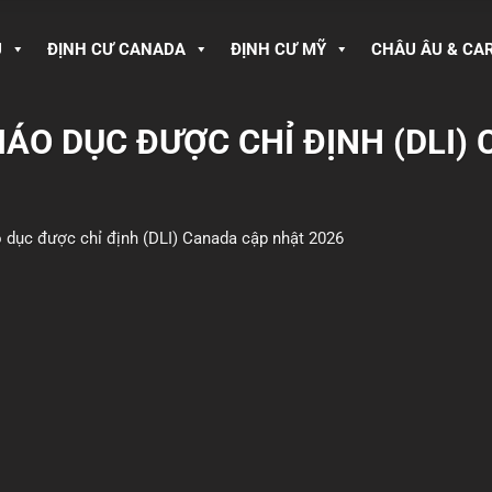
U
ĐỊNH CƯ CANADA
ĐỊNH CƯ MỸ
CHÂU ÂU & CA
ÁO DỤC ĐƯỢC CHỈ ĐỊNH (DLI)
 dục được chỉ định (DLI) Canada cập nhật 2026