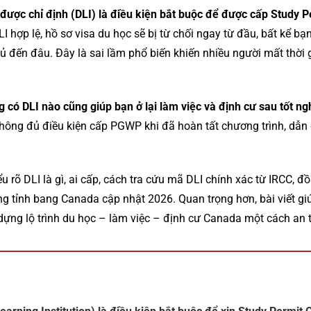
được chỉ định (DLI) là điều kiện bắt buộc để được cấp Study 
 hợp lệ, hồ sơ visa du học sẽ bị từ chối ngay từ đầu, bất kể b
ủ đến đâu. Đây là sai lầm phổ biến khiến nhiều người mất thời g
 có DLI nào cũng giúp bạn ở lại làm việc và định cư sau tốt ng
hông đủ điều kiện cấp PGWP khi đã hoàn tất chương trình, dẫn
iểu rõ DLI là gì, ai cấp, cách tra cứu mã DLI chính xác từ IRCC,
ng tỉnh bang Canada cập nhật 2026. Quan trọng hơn, bài viết g
dựng lộ trình du học – làm việc – định cư Canada một cách an 