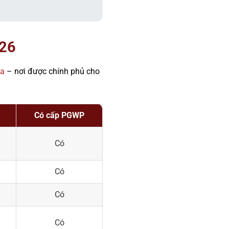
026
da
– nơi được chính phủ cho
Có cấp PGWP
Có
Có
Có
Có