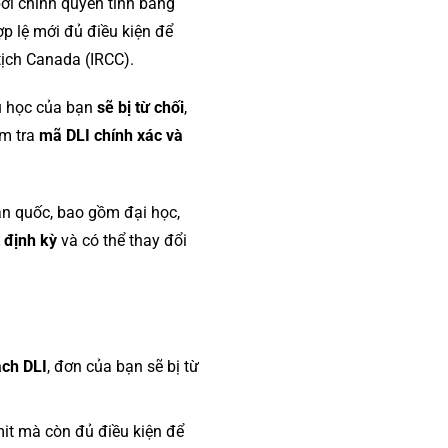
ởi chính quyền tỉnh bang
p lệ mới đủ điều kiện để
tịch Canada (IRCC).
du học của bạn
sẽ bị từ chối
,
ểm tra
mã DLI chính xác và
àn quốc, bao gồm đại học,
 định kỳ
và có thể thay đổi
ách DLI
, đơn của bạn sẽ bị từ
mit mà còn đủ điều kiện để