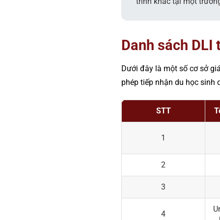
trình khác tại một trườ
Danh sách DLI 
Dưới đây là một số cơ sở giá
phép tiếp nhận du học sinh q
STT
T
1
2
3
Un
4