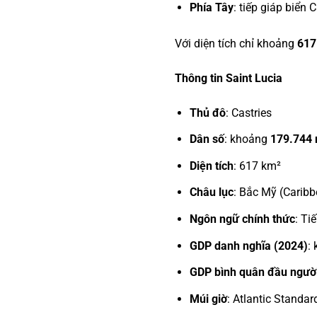
Phía Tây
: tiếp giáp biển 
Với diện tích chỉ khoảng
617
Thông tin Saint Lucia
Thủ đô
: Castries
Dân số
: khoảng
179.744 
Diện tích
: 617 km²
Châu lục
: Bắc Mỹ (Carib
Ngôn ngữ chính thức
: Ti
GDP danh nghĩa (2024)
:
GDP bình quân đầu người
Múi giờ
: Atlantic Standa