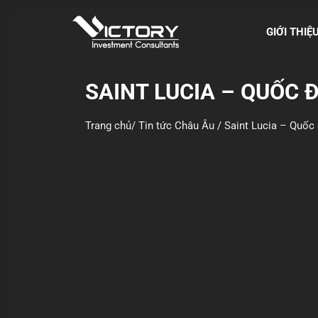
S
k
GIỚI THIỆ
i
p
t
SAINT LUCIA – QUỐC 
o
c
Trang chủ
/
Tin tức Châu Âu
/
Saint Lucia – Quốc 
o
n
t
e
n
t