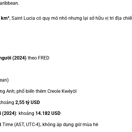
Caribbean.
 km²
, Saint Lucia có quy mô nhỏ nhưng lại sở hữu vị trí địa chi
người (2024)
theo FRED
bean)
ếng Anh; phổ biến thêm Creole Kwéyòl
 khoảng
2,55 tỷ USD
 (2024)
: khoảng
14.182 USD
rd Time (AST, UTC-4), không áp dụng giờ mùa hè