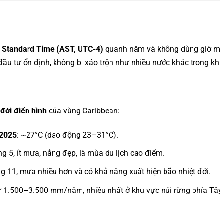
c Standard Time (AST, UTC-4)
quanh năm và không dùng giờ mùa
à đầu tư ổn định, không bị xáo trộn như nhiều nước khác trong k
 đới điển hình
của vùng Caribbean:
 2025
: ~27°C (dao động 23–31°C).
ng 5, ít mưa, nắng đẹp, là mùa du lịch cao điểm.
ng 11, mưa nhiều hơn và có khả năng xuất hiện bão nhiệt đới.
từ 1.500–3.500 mm/năm, nhiều nhất ở khu vực núi rừng phía T