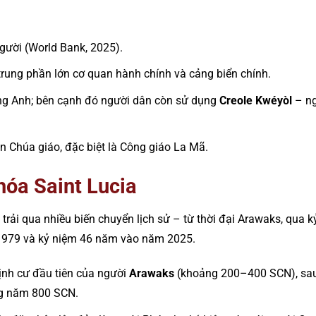
gười (World Bank, 2025).
p trung phần lớn cơ quan hành chính và cảng biển chính.
ếng Anh; bên cạnh đó người dân còn sử dụng
Creole Kwéyòl
– ng
ên Chúa giáo, đặc biệt là Công giáo La Mã.
hóa Saint Lucia
 trải qua nhiều biến chuyển lịch sử – từ thời đại Arawaks, qua
 1979 và kỷ niệm 46 năm vào năm 2025.
định cư đầu tiên của người
Arawaks
(khoảng 200–400 SCN), sau
g năm 800 SCN.