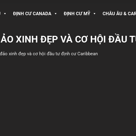
U
ĐỊNH CƯ CANADA
ĐỊNH CƯ MỸ
CHÂU ÂU & CA
ĐẢO XINH ĐẸP VÀ CƠ HỘI ĐẦU 
đảo xinh đẹp và cơ hội đầu tư định cư Caribbean