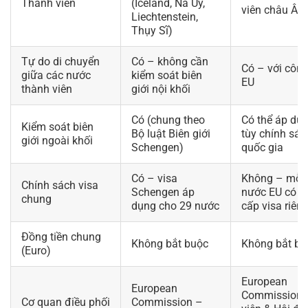
Thành viên
(Iceland, Na Uy,
viên châu Âu
Liechtenstein,
Thụy Sĩ)
Tự do di chuyển
Có – không cần
Có – với côn
giữa các nước
kiểm soát biên
EU
thành viên
giới nội khối
Có (chung theo
Có thể áp dụ
Kiểm soát biên
Bộ luật Biên giới
tùy chính sác
giới ngoài khối
Schengen)
quốc gia
Có – visa
Không – mỗi
Chính sách visa
Schengen áp
nước EU có t
chung
dụng cho 29 nước
cấp visa riên
Đồng tiền chung
Không bắt buộc
Không bắt bu
(Euro)
European
European
Commission, 
Cơ quan điều phối
Commission –