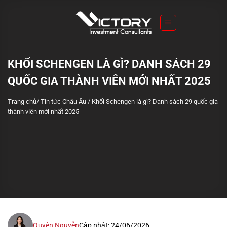
S
k
i
p
t
KHỐI SCHENGEN LÀ GÌ? DANH SÁCH 29
o
QUỐC GIA THÀNH VIÊN MỚI NHẤT 2025
c
o
Trang chủ
/
Tin tức Châu Âu
/
Khối Schengen là gì? Danh sách 29 quốc gia
n
thành viên mới nhất 2025
t
e
n
t
Quyên Nguyễn
Cập nhật: 24/06/2026