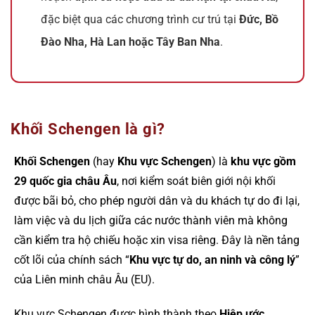
đặc biệt qua các chương trình cư trú tại
Đức, Bồ
Đào Nha, Hà Lan hoặc Tây Ban Nha
.
Khối Schengen là gì?
Khối Schengen
(hay
Khu vực Schengen
) là
khu vực gồm
29 quốc gia châu Âu
, nơi kiểm soát biên giới nội khối
được bãi bỏ, cho phép người dân và du khách tự do đi lại,
làm việc và du lịch giữa các nước thành viên mà không
cần kiểm tra hộ chiếu hoặc xin visa riêng. Đây là nền tảng
cốt lõi của chính sách “
Khu vực tự do, an ninh và công lý
”
của Liên minh châu Âu (EU).
Khu vực Schengen được hình thành theo
Hiệp ước