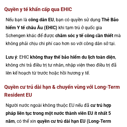
Quyền y tế khẩn cấp qua EHIC
Nếu bạn là
công dân EU
, bạn có quyền sử dụng
Thẻ Bảo
hiểm Y tế châu Âu (EHIC)
khi tạm trú ở quốc gia
Schengen khác để được
chăm sóc y tế công cần thiết
mà
không phải chịu chi phí cao hơn so với công dân sở tại.
Lưu ý
: EHIC
không thay thế bảo hiểm du lịch toàn diện
,
không chi trả điều trị tư nhân, nhập viện theo điều trị đã
lên kế hoạch từ trước hoặc hồi hương y tế.
Quyền cư trú dài hạn & chuyển vùng với Long-Term
Resident EU
Người nước ngoài không thuộc EU nếu đã
cư trú hợp
pháp liên tục trong một nước thành viên EU ít nhất 5
năm
, có thể xin
quyền cư trú dài hạn EU (Long-Term