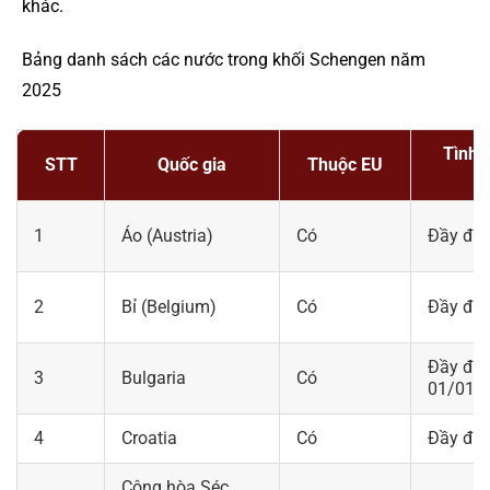
khác.
Bảng danh sách các nước trong khối Schengen năm
2025
Tình 
STT
Quốc gia
Thuộc EU
1
Áo (Austria)
Có
Đầy đủ
2
Bỉ (Belgium)
Có
Đầy đủ
Đầy đủ 
3
Bulgaria
Có
01/01/
4
Croatia
Có
Đầy đủ
Cộng hòa Séc