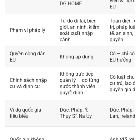
viện & Hội đ
DG HOME
EU
Tự do đi lại, biên
Toàn diện: ch
giới, an ninh, kiểm
trị, pháp luật,
Phạm vi pháp lý
soát xuất nhập
tế, an sinh, n
cảnh
quyền
Quyền công dân
Có – chỉ côn
Không áp dụng
EU
EU hưởng
Không trực tiếp
Có luật chung
Chính sách nhập
quản lý – do từng
cư trú, lao độ
cư và định cư
nước thành viên
quyền gia đì
quyết định
Ví dụ quốc gia
Đức, Pháp, Ý,
Đức, Pháp, B
tiêu biểu
Thụy Sĩ, Na Uy
Lan, Ireland
Quốc gia không
Anh (đã rời EU