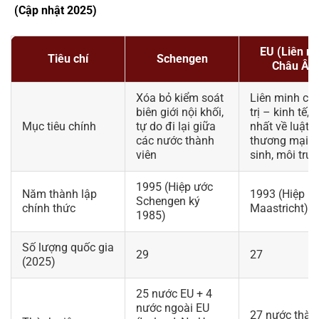
(Cập nhật 2025)
EU (Liên m
Tiêu chí
Schengen
Châu Âu
Xóa bỏ kiểm soát
Liên minh ch
biên giới nội khối,
trị – kinh tế, 
Mục tiêu chính
tự do đi lại giữa
nhất về luật 
các nước thành
thương mại, 
viên
sinh, môi trư
1995 (Hiệp ước
Năm thành lập
1993 (Hiệp ư
Schengen ký
chính thức
Maastricht)
1985)
Số lượng quốc gia
29
27
(2025)
25 nước EU + 4
nước ngoài EU
27 nước thàn