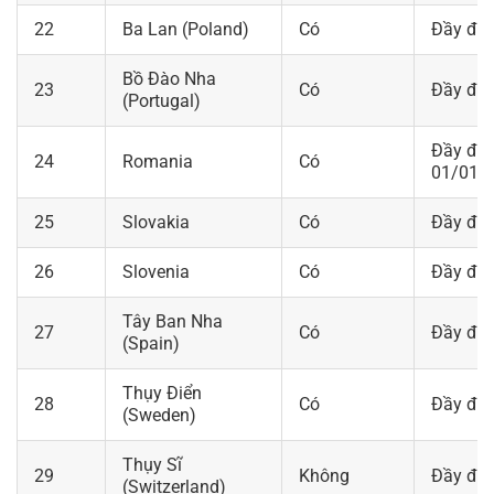
22
Ba Lan (Poland)
Có
Đầy đủ
Bồ Đào Nha
23
Có
Đầy đủ
(Portugal)
Đầy đủ 
24
Romania
Có
01/01/
25
Slovakia
Có
Đầy đủ
26
Slovenia
Có
Đầy đủ
Tây Ban Nha
27
Có
Đầy đủ
(Spain)
Thụy Điển
28
Có
Đầy đủ
(Sweden)
Thụy Sĩ
29
Không
Đầy đủ
(Switzerland)