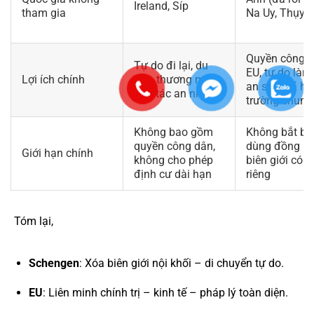
Ireland, Síp
tham gia
Na Uy, Thụy S
Quyền công 
Tự do đi lại, du
EU, tự do làm 
Lợi ích chính
lịch, thương mại,
an sinh xã hội
hợp tác an ninh
trường chung
Không bao gồm
Không bắt bu
quyền công dân,
dùng đồng Eu
Giới hạn chính
không cho phép
biên giới có t
định cư dài hạn
riêng
Tóm lại,
Schengen
: Xóa biên giới nội khối – di chuyển tự do.
EU
: Liên minh chính trị – kinh tế – pháp lý toàn diện.