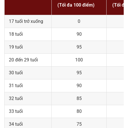
(Tối đa 100 điểm)
(Tối đa
17 tuổi trở xuống
0
18 tuổi
90
19 tuổi
95
20 đến 29 tuổi
100
30 tuổi
95
31 tuổi
90
32 tuổi
85
33 tuổi
80
34 tuổi
75