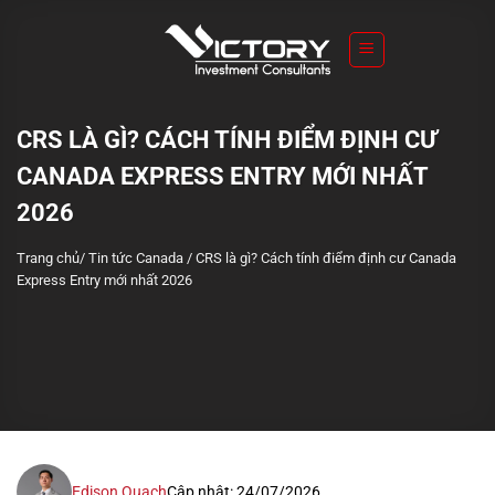
S
k
i
p
t
CRS LÀ GÌ? CÁCH TÍNH ĐIỂM ĐỊNH CƯ
o
CANADA EXPRESS ENTRY MỚI NHẤT
c
o
2026
n
Trang chủ
/
Tin tức Canada
/
CRS là gì? Cách tính điểm định cư Canada
t
Express Entry mới nhất 2026
e
n
t
Edison Quach
Cập nhật: 24/07/2026