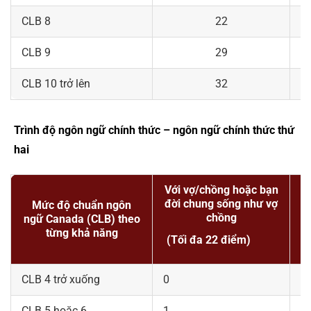
CLB 8
22
CLB 9
29
CLB 10 trở lên
32
Trình độ ngôn ngữ chính thức – ngôn ngữ chính thức thứ
hai
Với vợ/chồng hoặc bạn
đời chung sống như vợ
Mức độ chuẩn ngôn
chồng
ngữ Canada (CLB) theo
từng khả năng
(Tối đa 22 điểm)
(
CLB 4 trở xuống
0
0
CLB 5 hoặc 6
1
1