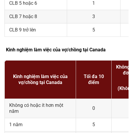
CLB 5 hoặc 6
1
CLB 7 hoặc 8
3
CLB 9 trở lên
5
Kinh nghiệm làm việc của vợ/chồng tại Canada
Không c
đời 
Kinh nghiệm làm việc của
Tối đa 10
vợ/chồng tại Canada
điểm
(Không
Không có hoặc ít hơn một
0
năm
1 năm
5