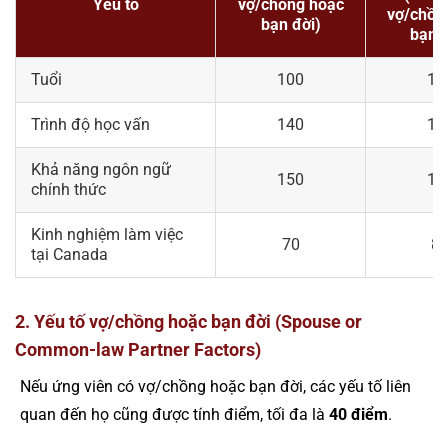
Yếu tố
vợ/chồng hoặc
vợ/chồn
bạn đời)
bạn đ
Tuổi
100
11
Trình độ học vấn
140
15
Khả năng ngôn ngữ
150
16
chính thức
Kinh nghiệm làm việc
70
8
tại Canada
2. Yếu tố vợ/chồng hoặc bạn đời (Spouse or
Common-law Partner Factors)
Nếu ứng viên có vợ/chồng hoặc bạn đời, các yếu tố liên
quan đến họ cũng được tính điểm, tối đa là
40 điểm
.