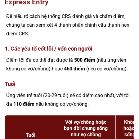
Express Entry
Để hiểu rõ cách hệ thống CRS đánh giá và chấm điểm,
chúng ta cần xem xét 4 thành phần chính cấu thành nên
điểm CRS.
1. Các yếu tố cốt lõi / vốn con người
Điểm tối đa có thể đạt được là
500 điểm
(nếu ứng viên
không có vợ/chồng) hoặc
460 điểm
(nếu có vợ/chồng).
Tuổi
Ứng viên trẻ tuổi (20-29 tuổi) sẽ có điểm cao nhất, với tối
đa
110 điểm
nếu không có vợ/chồng.
Với vợ/chồng hoặc
Không
bạn đời chung sống
hoặc b
như vợ chồng
sống 
Tuổi