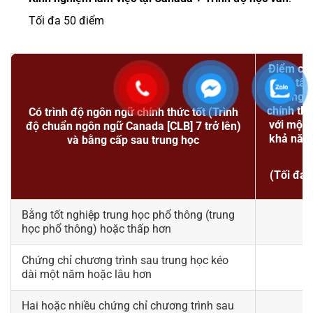
Tối đa 50 điểm​
Điểm cho
lên ở tất
năng 
chính thứ
Có trình độ ngôn ngữ chính thức tốt (Trình
với một 
độ chuẩn ngôn ngữ Canada [CLB] 7 trở lên)
khả năn
và bằng cấp sau trung học
(Tối đa 
Bằng tốt nghiệp trung học phổ thông (trung
học phổ thông) hoặc thấp hơn
Chứng chỉ chương trình sau trung học kéo
dài một năm hoặc lâu hơn
Hai hoặc nhiều chứng chỉ chương trình sau