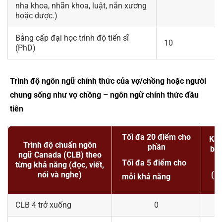
nha khoa, nhãn khoa, luật, nắn xương
hoặc dược.)
Bằng cấp đại học trình độ tiến sĩ
10
(PhD)
Trình độ ngôn ngữ chính thức của vợ/chồng hoặc người
chung sống như vợ chồng – ngôn ngữ chính thức đầu
tiên
Tối đa 20 điểm cho
Khô
Trình độ chuẩn ngôn
phần
bạn
ngữ Canada (CLB) theo
Tối đa 5 điểm cho
từng khả năng (đọc, viết,
nói và nghe)
(K
mỗi khả năng
CLB 4 trở xuống
0