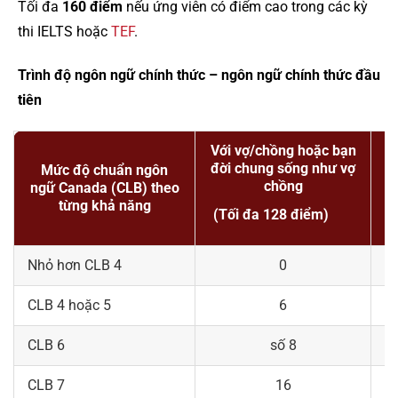
Tối đa
160 điểm
nếu ứng viên có điểm cao trong các kỳ
thi IELTS hoặc
TEF
.
Trình độ ngôn ngữ chính thức – ngôn ngữ chính thức đầu
tiên
Với vợ/chồng hoặc bạn
đời chung sống như vợ
Mức độ chuẩn ngôn
chồng
ngữ Canada (CLB) theo
từng khả năng
(Tối đa 128 điểm)
(
Nhỏ hơn CLB 4
0
CLB 4 hoặc 5
6
CLB 6
số 8
CLB 7
16