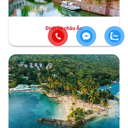
Định cư châu Âu