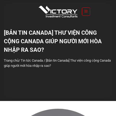
S
k
i
p
t
[BẢN TIN CANADA] THƯ VIỆN CÔNG
o
CỘNG CANADA GIÚP NGƯỜI MỚI HÒA
c
o
NHẬP RA SAO?
n
Trang chủ
/
Tin tức Canada
/
[Bản tin Canada] Thư viện công cộng Canada
t
giúp người mới hòa nhập ra sao?
e
n
t