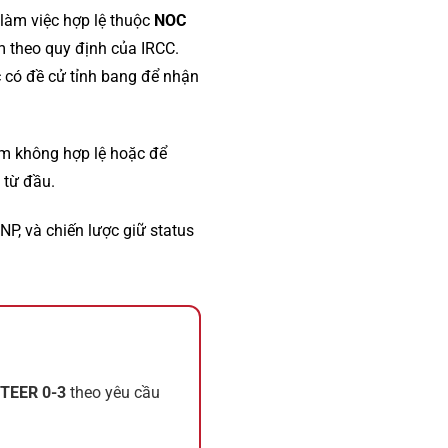
làm việc hợp lệ thuộc
NOC
m theo quy định của IRCC.
c có đề cử tỉnh bang để nhận
ệm không hợp lệ hoặc để
 từ đầu.
NP, và chiến lược giữ status
TEER 0-3
theo yêu cầu