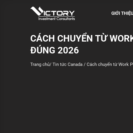
S
k
GIỚI THIỆ
i
p
t
CÁCH CHUYỂN TỪ WORK 
o
ĐÚNG 2026
c
o
n
Trang chủ
/
Tin tức Canada
/
Cách chuyển từ Work Pe
t
e
n
t