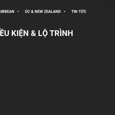
RIBBEAN
ÚC & NEW ZEALAND
TIN TỨC
U KIỆN & LỘ TRÌNH