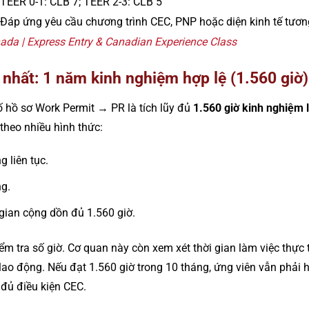
TEER 0-1: CLB 7; TEER 2-3: CLB 5
Đáp ứng yêu cầu chương trình CEC, PNP hoặc diện kinh tế tươ
ada | Express Entry & Canadian Experience Class
 nhất: 1 năm kinh nghiệm hợp lệ (1.560 giờ)
ố hồ sơ Work Permit → PR là tích lũy đủ
1.560 giờ kinh nghiệm l
 theo nhiều hình thức:
g liên tục.
ng.
 gian cộng dồn đủ 1.560 giờ.
ểm tra số giờ. Cơ quan này còn xem xét thời gian làm việc thực 
lao động. Nếu đạt 1.560 giờ trong 10 tháng, ứng viên vẫn phải 
 đủ điều kiện CEC.