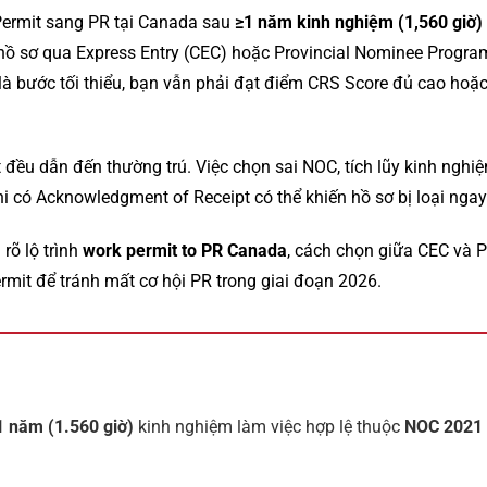
Permit sang PR tại Canada sau
≥1 năm kinh nghiệm (1,560 giờ)
 hồ sơ qua Express Entry (CEC) hoặc Provincial Nominee Progra
ỉ là bước tối thiểu, bạn vẫn phải đạt điểm CRS Score đủ cao hoặ
đều dẫn đến thường trú. Việc chọn sai NOC, tích lũy kinh nghi
hi có Acknowledgment of Receipt có thể khiến hồ sơ bị loại ngay
 rõ lộ trình
work permit to PR Canada
, cách chọn giữa CEC và P
mit để tránh mất cơ hội PR trong giai đoạn 2026.
1 năm (1.560 giờ)
kinh nghiệm làm việc hợp lệ thuộc
NOC 2021 