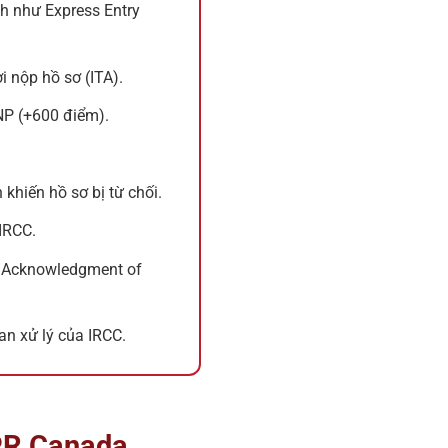
h như Express Entry
 nộp hồ sơ (ITA).
NP (+600 điểm).
 khiến hồ sơ bị từ chối.
IRCC.
ó Acknowledgment of
gian xử lý của IRCC.
 PR Canada