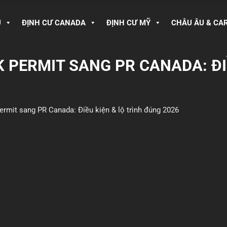
U
ĐỊNH CƯ CANADA
ĐỊNH CƯ MỸ
CHÂU ÂU & CA
PERMIT SANG PR CANADA: ĐIỀ
rmit sang PR Canada: Điều kiện & lộ trình đúng 2026