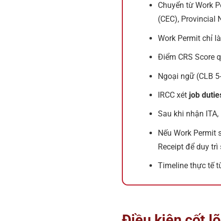
Chuyển từ Work Pe
(CEC), Provincial
Work Permit chỉ l
Điểm CRS Score qu
Ngoại ngữ (CLB 5-
IRCC xét
job duti
Sau khi nhận ITA,
Nếu Work Permit s
Receipt để duy trì
Timeline thực tế
Điều kiện cốt 