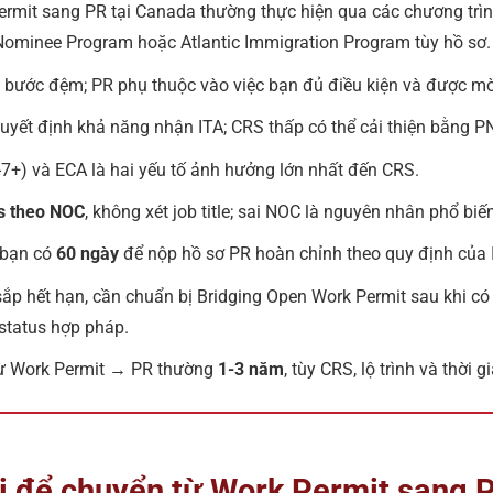
rmit sang PR tại Canada thường thực hiện qua các chương trìn
 Nominee Program hoặc Atlantic Immigration Program tùy hồ sơ.
à bước đệm; PR phụ thuộc vào việc bạn đủ điều kiện và được mời
yết định khả năng nhận ITA; CRS thấp có thể cải thiện bằng P
7+) và ECA là hai yếu tố ảnh hưởng lớn nhất đến CRS.
es theo NOC
, không xét job title; sai NOC là nguyên nhân phổ biến
 bạn có
60 ngày
để nộp hồ sơ PR hoàn chỉnh theo quy định của 
ắp hết hạn, cần chuẩn bị Bridging Open Work Permit sau khi c
 status hợp pháp.
 từ Work Permit → PR thường
1-3 năm
, tùy CRS, lộ trình và thời 
lõi để chuyển từ Work Permit sang